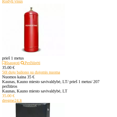
Rodyti visus
prieš 1 metus
Išsaugoti
Peržiūrėti
35.00 €
50l dujų baliono su dujomis nuoma
Nuomos kaina 35 €
Kaunas, Kauno miesto savivaldybė, LT
/
prieš 1 metus
/
207
peržiūros
Kaunas, Kauno miesto savivaldybė, LT
35.00 €
dregme24.lt