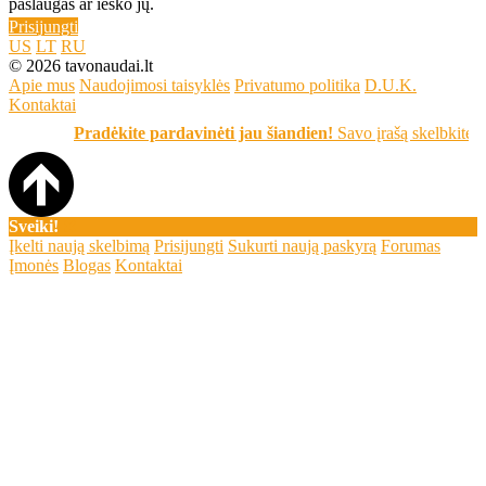
paslaugas ar ieško jų.
Prisijungti
US
LT
RU
© 2026 tavonaudai.lt
Apie mus
Naudojimosi taisyklės
Privatumo politika
D.U.K.
Kontaktai
Pradėkite pardavinėti jau šiandien!
Savo įrašą skelbkite nemokamai
Sveiki!
Įkelti naują skelbimą
Prisijungti
Sukurti naują paskyrą
Forumas
Įmonės
Blogas
Kontaktai