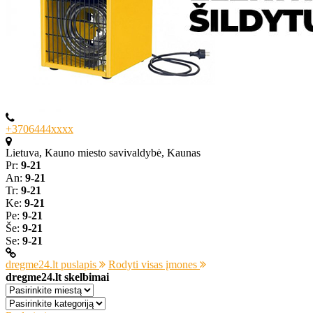
+3706444xxxx
Lietuva, Kauno miesto savivaldybė, Kaunas
Pr:
9-21
An:
9-21
Tr:
9-21
Ke:
9-21
Pe:
9-21
Še:
9-21
Se:
9-21
dregme24.lt puslapis
Rodyti visas įmones
dregme24.lt skelbimai