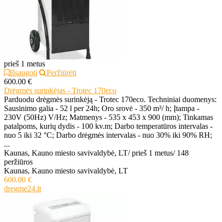
prieš 1 metus
Išsaugoti
Peržiūrėti
600.00 €
Drėgmės surinkėjas - Trotec 170eco
Parduodu drėgmės surinkėją - Trotec 170eco. Techniniai duomenys:
Sausinimo galia - 52 l per 24h; Oro srovė - 350 m³/ h; Įtampa -
230V (50Hz) V/Hz; Matmenys - 535 x 453 x 900 (mm); Tinkamas
patalpoms, kurių dydis - 100 kv.m; Darbo temperatūros intervalas -
nuo 5 iki 32 °C; Darbo drėgmės intervalas - nuo 30% iki 90% RH;
...
Kaunas, Kauno miesto savivaldybė, LT
/
prieš 1 metus
/
148
peržiūros
Kaunas, Kauno miesto savivaldybė, LT
600.00 €
dregme24.lt