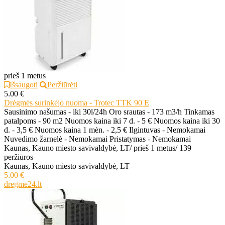
prieš 1 metus
Išsaugoti
Peržiūrėti
5.00 €
Drėgmės surinkėjo nuoma - Trotec TTK 90 E
Sausinimo našumas - iki 30l/24h Oro srautas - 173 m3/h Tinkamas
patalpoms - 90 m2 Nuomos kaina iki 7 d. - 5 € Nuomos kaina iki 30
d. - 3,5 € Nuomos kaina 1 mėn. - 2,5 € Ilgintuvas - Nemokamai
Nuvedimo žarnelė - Nemokamai Pristatymas - Nemokamai
Kaunas, Kauno miesto savivaldybė, LT
/
prieš 1 metus
/
139
peržiūros
Kaunas, Kauno miesto savivaldybė, LT
5.00 €
dregme24.lt