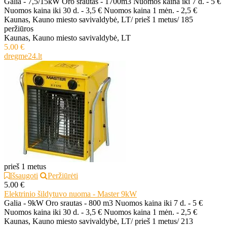
Galia - 7,5/15kW Oro srautas - 1700m3 Nuomos kaina iki 7 d. - 5 €
Nuomos kaina iki 30 d. - 3,5 € Nuomos kaina 1 mėn. - 2,5 €
Kaunas, Kauno miesto savivaldybė, LT
/
prieš 1 metus
/
185
peržiūros
Kaunas, Kauno miesto savivaldybė, LT
5.00 €
dregme24.lt
prieš 1 metus
Išsaugoti
Peržiūrėti
5.00 €
Elektrinio šildytuvo nuoma - Master 9kW
Galia - 9kW Oro srautas - 800 m3 Nuomos kaina iki 7 d. - 5 €
Nuomos kaina iki 30 d. - 3,5 € Nuomos kaina 1 mėn. - 2,5 €
Kaunas, Kauno miesto savivaldybė, LT
/
prieš 1 metus
/
213