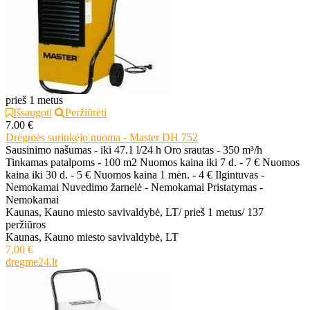
prieš 1 metus
Išsaugoti
Peržiūrėti
7.00 €
Drėgmės surinkėjo nuoma - Master DH 752
Sausinimo našumas - iki 47.1 l/24 h Oro srautas - 350 m³/h
Tinkamas patalpoms - 100 m2 Nuomos kaina iki 7 d. - 7 € Nuomos
kaina iki 30 d. - 5 € Nuomos kaina 1 mėn. - 4 € Ilgintuvas -
Nemokamai Nuvedimo žarnelė - Nemokamai Pristatymas -
Nemokamai
Kaunas, Kauno miesto savivaldybė, LT
/
prieš 1 metus
/
137
peržiūros
Kaunas, Kauno miesto savivaldybė, LT
7.00 €
dregme24.lt