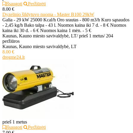
Išsaugoti
Peržiūrėti
8.00 €
Dyzelinio šildytuvo nuoma - Master B100 29kW
Galia - 29 kW 25000 Kcal/h Oro srautas - 800 m3/h Kuro sąnaudos
- 2,45 kg/h Bako talpa - 43 l. Nuomos kaina iki 7 d. - 8 € Nuomos
kaina iki 30 d. - 6 € Nuomos kaina 1 mėn. - 5 €
Kaunas, Kauno miesto savivaldybė, LT
/
prieš 1 metus
/
204
peržiūros
Kaunas, Kauno miesto savivaldybė, LT
8.00 €
dregme24.lt
prieš 1 metus
Išsaugoti
Peržiūrėti
7.00 €