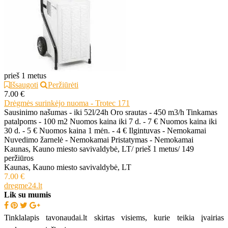
prieš 1 metus
Išsaugoti
Peržiūrėti
7.00 €
Drėgmės surinkėjo nuoma - Trotec 171
Sausinimo našumas - iki 52l/24h Oro srautas - 450 m3/h Tinkamas
patalpoms - 100 m2 Nuomos kaina iki 7 d. - 7 € Nuomos kaina iki
30 d. - 5 € Nuomos kaina 1 mėn. - 4 € Ilgintuvas - Nemokamai
Nuvedimo žarnelė - Nemokamai Pristatymas - Nemokamai
Kaunas, Kauno miesto savivaldybė, LT
/
prieš 1 metus
/
149
peržiūros
Kaunas, Kauno miesto savivaldybė, LT
7.00 €
dregme24.lt
Lik su mumis
Tinklalapis tavonaudai.lt skirtas visiems, kurie teikia įvairias