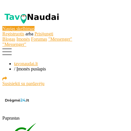
Naujas skelbimas
Registruotis
arba
Prisijungti
Blogas
Įmonės
Forumas
"Messenger"
"Messenger"
tavonaudai.lt
/
Įmonės puslapis
Susisiekti su pardavėju
Paprastas