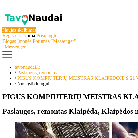
Naujas skelbimas
Registruotis
arba
Prisijungti
Blogas
Įmonės
Forumas
"Messenger"
"Messenger"
tavonaudai.lt
/
Paslaugos, remontas
/
PIGUS KOMPIUTERIŲ MEISTRAS KLAIPĖDOJE 9-21 
/
Nusiųsti draugui
PIGUS KOMPIUTERIŲ MEISTRAS KLAI
Paslaugos, remontas
Klaipėda, Klaipėdos m