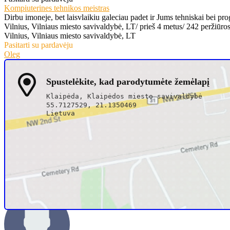
Kompiuterines tehnikos meistras
Dirbu imoneje, bet laisvlaikiu galeciau padet ir Jums tehniskai bei pr
Vilnius, Vilniaus miesto savivaldybė, LT
/
prieš 4 metus
/
242 peržiūro
Vilnius, Vilniaus miesto savivaldybė, LT
Pasitarti su pardavėju
Oleg
Spustelėkite, kad parodytumėte žemėlapį
Klaipėda, Klaipėdos miesto savivaldybė
55.7127529, 21.1350469
Lietuva
Skambinti
+3706066xxxx