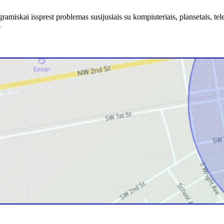
ogramiskai issprest problemas susijusiais su kompiuteriais, plansetais, t
s