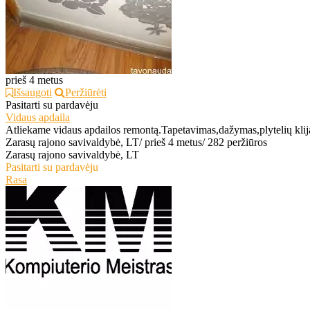
prieš 4 metus
Išsaugoti
Peržiūrėti
Pasitarti su pardavėju
Vidaus apdaila
Atliekame vidaus apdailos remontą.Tapetavimas,dažymas,plytelių klijav
Zarasų rajono savivaldybė, LT
/
prieš 4 metus
/
282 peržiūros
Zarasų rajono savivaldybė, LT
Pasitarti su pardavėju
Rasa