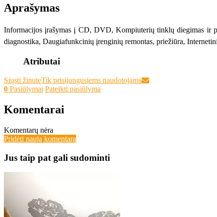
Aprašymas
Informacijos įrašymas į CD, DVD, Kompiuterių tinklų diegimas ir pr
diagnostika, Daugiafunkcinių įrenginių remontas, priežiūra, Internet
Atributai
Siųsti žinutę
Tik prisijungusiems naudotojams
0
Pasiūlymai
Pateikti pasiūlymą
Komentarai
Komentarų nėra
Pridėti naują komentarą
Jus taip pat gali sudominti