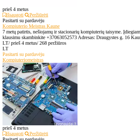
prieš 4 metus
Išsaugoti
Peržiūrėti
Pasitarti su pardavėju
Kompiuterio Meistras Kaune
7 metų patirtis, nešiojamų ir stacionarių kompiuterių taisyme. Įdieg
klausimu skambinkite +37063052573 Adresas: Draugystes g. 16 Kau
LT
/
prieš 4 metus
/
268 peržiūros
LT
Pasitarti su pardavėju
Kompiuteriomeistras
prieš 4 metus
Išsaugoti
Peržiūrėti
Pasitarti su pardavėju