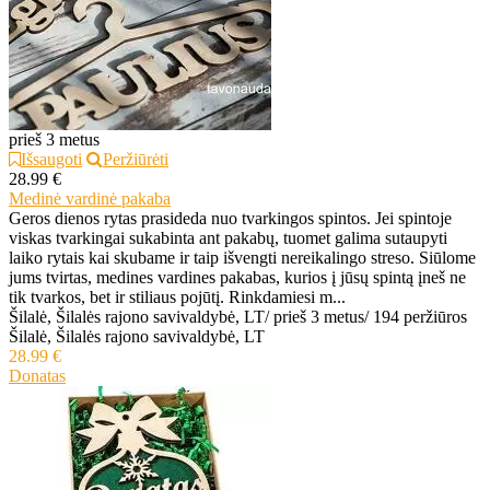
prieš 3 metus
Išsaugoti
Peržiūrėti
28.99 €
Medinė vardinė pakaba
Geros dienos rytas prasideda nuo tvarkingos spintos. Jei spintoje
viskas tvarkingai sukabinta ant pakabų, tuomet galima sutaupyti
laiko rytais kai skubame ir taip išvengti nereikalingo streso. Siūlome
jums tvirtas, medines vardines pakabas, kurios į jūsų spintą įneš ne
tik tvarkos, bet ir stiliaus pojūtį. Rinkdamiesi m...
Šilalė, Šilalės rajono savivaldybė, LT
/
prieš 3 metus
/
194 peržiūros
Šilalė, Šilalės rajono savivaldybė, LT
28.99 €
Donatas