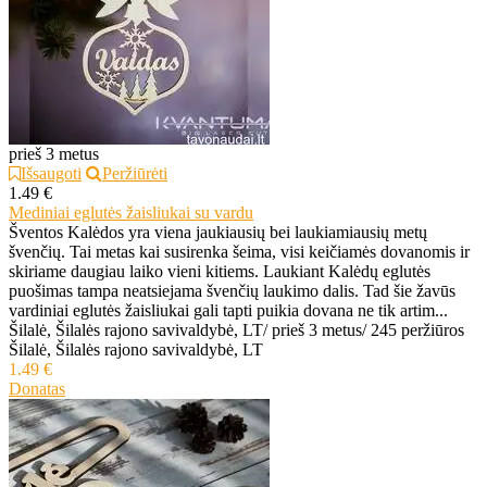
prieš 3 metus
Išsaugoti
Peržiūrėti
1.49 €
Mediniai eglutės žaisliukai su vardu
Šventos Kalėdos yra viena jaukiausių bei laukiamiausių metų
švenčių. Tai metas kai susirenka šeima, visi keičiamės dovanomis ir
skiriame daugiau laiko vieni kitiems. Laukiant Kalėdų eglutės
puošimas tampa neatsiejama švenčių laukimo dalis. Tad šie žavūs
vardiniai eglutės žaisliukai gali tapti puikia dovana ne tik artim...
Šilalė, Šilalės rajono savivaldybė, LT
/
prieš 3 metus
/
245 peržiūros
Šilalė, Šilalės rajono savivaldybė, LT
1.49 €
Donatas