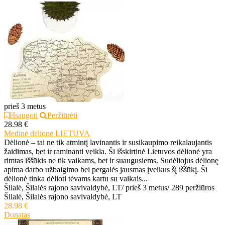
prieš 3 metus
Išsaugoti
Peržiūrėti
28.98 €
Medinė dėlionė LIETUVA
Dėlionė – tai ne tik atmintį lavinantis ir susikaupimo reikalaujantis
žaidimas, bet ir raminanti veikla. Ši išskirtinė Lietuvos dėlionė yra
rimtas iššūkis ne tik vaikams, bet ir suaugusiems. Sudėliojus dėlionę
apima darbo užbaigimo bei pergalės jausmas įveikus šį iššūkį. Ši
dėlionė tinka dėlioti tėvams kartu su vaikais...
Šilalė, Šilalės rajono savivaldybė, LT
/
prieš 3 metus
/
289 peržiūros
Šilalė, Šilalės rajono savivaldybė, LT
28.98 €
Donatas