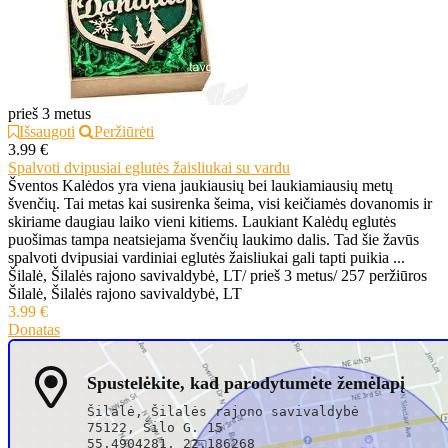
prieš 3 metus
Išsaugoti
Peržiūrėti
3.99 €
Spalvoti dvipusiai eglutės žaisliukai su vardu
Šventos Kalėdos yra viena jaukiausių bei laukiamiausių metų
švenčių. Tai metas kai susirenka šeima, visi keičiamės dovanomis ir
skiriame daugiau laiko vieni kitiems. Laukiant Kalėdų eglutės
puošimas tampa neatsiejama švenčių laukimo dalis. Tad šie žavūs
spalvoti dvipusiai vardiniai eglutės žaisliukai gali tapti puikia ...
Šilalė, Šilalės rajono savivaldybė, LT
/
prieš 3 metus
/
257 peržiūros
Šilalė, Šilalės rajono savivaldybė, LT
3.99 €
Donatas
Spustelėkite, kad parodytumėte žemėlapį
Šilalė, Šilalės rajono savivaldybė
75122, Šilo G. 15
55.4904281, 22.186268