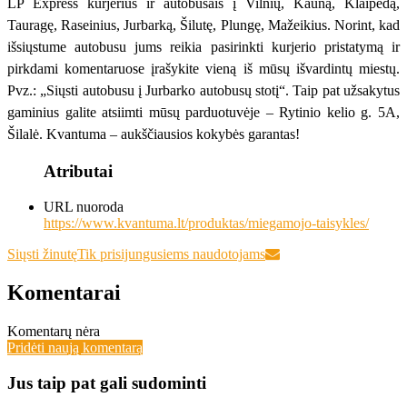
LP Express kurjerius ir autobusais į Vilnių, Kauną, Klaipėdą,
Tauragę, Raseinius, Jurbarką, Šilutę, Plungę, Mažeikius. Norint, kad
išsiųstume autobusu jums reikia pasirinkti kurjerio pristatymą ir
pirkdami komentaruose įrašykite vieną iš mūsų išvardintų miestų.
Pvz.: „Siųsti autobusu į Jurbarko autobusų stotį“. Taip pat užsakytus
gaminius galite atsiimti mūsų parduotuvėje – Rytinio kelio g. 5A,
Šilalė. Kvantuma – aukščiausios kokybės garantas!
Atributai
URL nuoroda
https://www.kvantuma.lt/produktas/miegamojo-taisykles/
Siųsti žinutę
Tik prisijungusiems naudotojams
Komentarai
Komentarų nėra
Pridėti naują komentarą
Jus taip pat gali sudominti