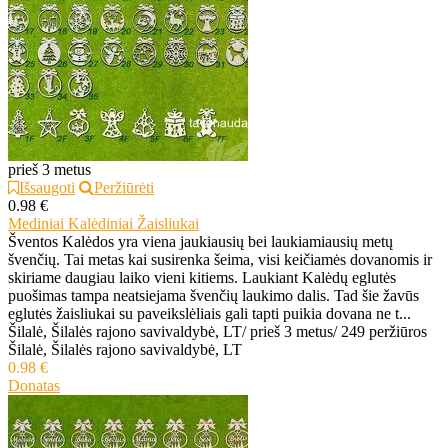
prieš 3 metus
Išsaugoti
Peržiūrėti
0.98 €
Mediniai Kalėdiniai Žaisliukai
Šventos Kalėdos yra viena jaukiausių bei laukiamiausių metų
švenčių. Tai metas kai susirenka šeima, visi keičiamės dovanomis ir
skiriame daugiau laiko vieni kitiems. Laukiant Kalėdų eglutės
puošimas tampa neatsiejama švenčių laukimo dalis. Tad šie žavūs
eglutės žaisliukai su paveikslėliais gali tapti puikia dovana ne t...
Šilalė, Šilalės rajono savivaldybė, LT
/
prieš 3 metus
/
249 peržiūros
Šilalė, Šilalės rajono savivaldybė, LT
0.98 €
Donatas