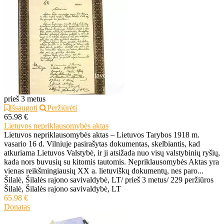
prieš 3 metus
Išsaugoti
Peržiūrėti
65.98 €
Lietuvos nepriklausomybės aktas
Lietuvos nepriklausomybės aktas – Lietuvos Tarybos 1918 m.
vasario 16 d. Vilniuje pasirašytas dokumentas, skelbiantis, kad
atkuriama Lietuvos Valstybė, ir ji atsižada nuo visų valstybinių ryšių,
kada nors buvusių su kitomis tautomis. Nepriklausomybės Aktas yra
vienas reikšmingiausių XX a. lietuviškų dokumentų, nes paro...
Šilalė, Šilalės rajono savivaldybė, LT
/
prieš 3 metus
/
229 peržiūros
Šilalė, Šilalės rajono savivaldybė, LT
65.98 €
Donatas