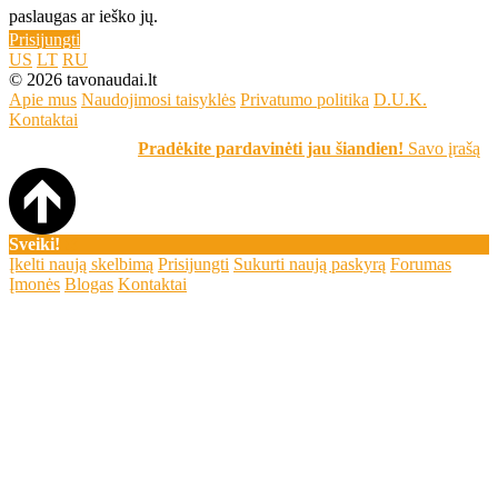
paslaugas ar ieško jų.
Prisijungti
US
LT
RU
© 2026 tavonaudai.lt
Apie mus
Naudojimosi taisyklės
Privatumo politika
D.U.K.
Kontaktai
Pradėkite pardavinėti jau šiandien!
Savo įrašą skelbkit
Sveiki!
Įkelti naują skelbimą
Prisijungti
Sukurti naują paskyrą
Forumas
Įmonės
Blogas
Kontaktai