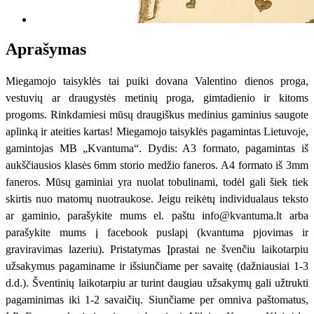
Aprašymas
Miegamojo taisyklės tai puiki dovana Valentino dienos proga,
vestuvių ar draugystės metinių proga, gimtadienio ir kitoms
progoms. Rinkdamiesi mūsų draugiškus medinius gaminius saugote
aplinką ir ateities kartas! Miegamojo taisyklės pagamintas Lietuvoje,
gamintojas MB „Kvantuma“. Dydis: A3 formato, pagamintas iš
aukščiausios klasės 6mm storio medžio faneros. A4 formato iš 3mm
faneros. Mūsų gaminiai yra nuolat tobulinami, todėl gali šiek tiek
skirtis nuo matomų nuotraukose. Jeigu reikėtų individualaus teksto
ar gaminio, parašykite mums el. paštu info@kvantuma.lt arba
parašykite mums į facebook puslapį (kvantuma pjovimas ir
graviravimas lazeriu). Pristatymas Įprastai ne švenčiu laikotarpiu
užsakymus pagaminame ir išsiunčiame per savaitę (dažniausiai 1-3
d.d.). Šventinių laikotarpiu ar turint daugiau užsakymų gali užtrukti
pagaminimas iki 1-2 savaičių. Siunčiame per omniva paštomatus,