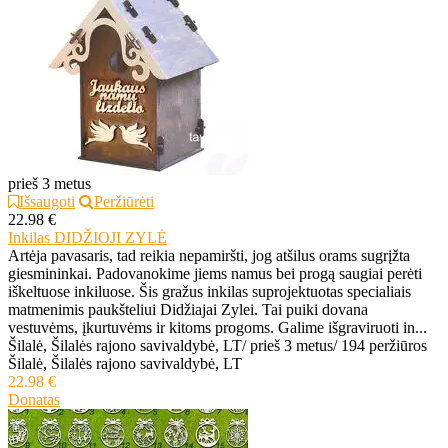
prieš 3 metus
Išsaugoti
Peržiūrėti
22.98 €
Inkilas DIDŽIOJI ZYLĖ
Artėja pavasaris, tad reikia nepamiršti, jog atšilus orams sugrįžta
giesmininkai. Padovanokime jiems namus bei progą saugiai perėti
iškeltuose inkiluose. Šis gražus inkilas suprojektuotas specialiais
matmenimis paukšteliui Didžiajai Zylei. Tai puiki dovana
vestuvėms, įkurtuvėms ir kitoms progoms. Galime išgraviruoti in...
Šilalė, Šilalės rajono savivaldybė, LT
/
prieš 3 metus
/
194 peržiūros
Šilalė, Šilalės rajono savivaldybė, LT
22.98 €
Donatas