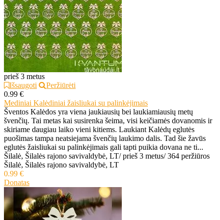
prieš 3 metus
Išsaugoti
Peržiūrėti
0.99 €
Mediniai Kalėdiniai žaisliukai su palinkėjimais
Šventos Kalėdos yra viena jaukiausių bei laukiamiausių metų
švenčių. Tai metas kai susirenka šeima, visi keičiamės dovanomis ir
skiriame daugiau laiko vieni kitiems. Laukiant Kalėdų eglutės
puošimas tampa neatsiejama švenčių laukimo dalis. Tad šie žavūs
eglutės žaisliukai su palinkėjimais gali tapti puikia dovana ne ti...
Šilalė, Šilalės rajono savivaldybė, LT
/
prieš 3 metus
/
364 peržiūros
Šilalė, Šilalės rajono savivaldybė, LT
0.99 €
Donatas