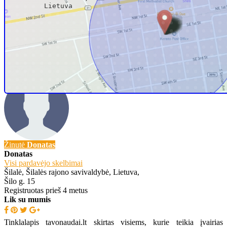
Lietuva
Skambinti
+3706095xxxx
Žinutė
Donatas
Donatas
Visi pardavėjo skelbimai
Šilalė, Šilalės rajono savivaldybė, Lietuva,
Šilo g. 15
Registruotas prieš 4 metus
Lik su mumis
Tinklalapis tavonaudai.lt skirtas visiems, kurie teikia įvairias