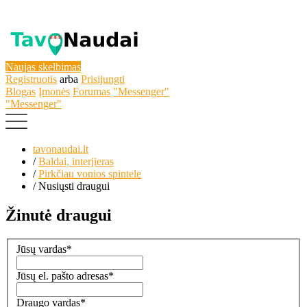
Naujas skelbimas
Registruotis
arba
Prisijungti
Blogas
Įmonės
Forumas
"Messenger"
"Messenger"
tavonaudai.lt
/
Baldai, interjieras
/
Pirkčiau vonios spintele
/
Nusiųsti draugui
Žinutė draugui
Jūsų vardas
*
Jūsų el. pašto adresas
*
Draugo vardas
*