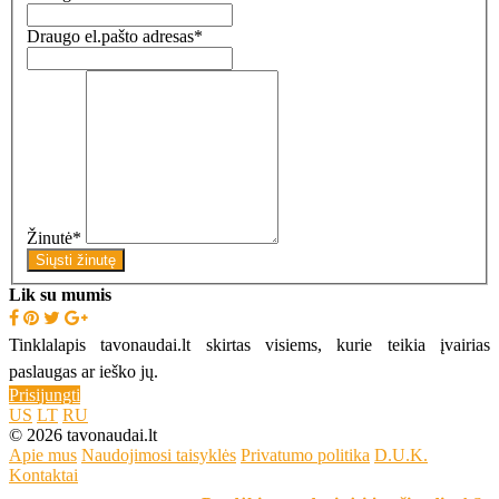
Draugo el.pašto adresas
*
Žinutė
*
Siųsti žinutę
Lik su mumis
Tinklalapis tavonaudai.lt skirtas visiems, kurie teikia įvairias
paslaugas ar ieško jų.
Prisijungti
US
LT
RU
© 2026 tavonaudai.lt
Apie mus
Naudojimosi taisyklės
Privatumo politika
D.U.K.
Kontaktai