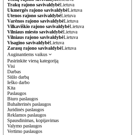
Trakų rajono savivaldybė
Lietuva
Ukmergės rajono savivaldybė
Lietuva
Utenos rajono savivaldybė
Lietuva
Varėnos rajono savivaldybė
Lietuva
Vilkaviškio rajono savivaldybė
Lietuva
Vilniaus miesto savivaldybė
Lietuva
Vilniaus rajono savivaldybė
Lietuva
Visagino savivaldybė
Lietuva
Zarasų rajono savivaldybė
Lietuva
Auginantiems vaikus
Pasirinkite vieną kategoriją
Visi
Darbas
Siūlo darbą
Ieško darbo
Kita
Paslaugos
Biuro paslaugos
Buhalterinės paslaugos
Juridinės paslaugos
Reklamos paslaugos
Spausdinimas, kopijavimas
Valymo paslaugos
Vertimo paslaugos