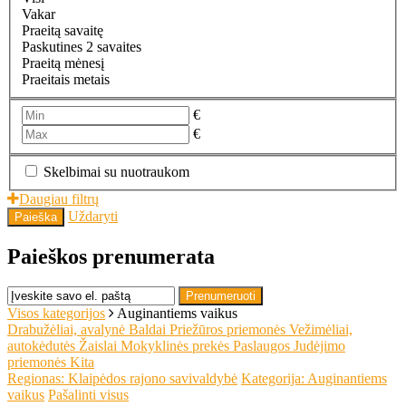
Vakar
Praeitą savaitę
Paskutines 2 savaites
Praeitą mėnesį
Praeitais metais
€
€
Skelbimai su nuotraukom
Daugiau filtrų
Uždaryti
Paieška
Paieškos prenumerata
Prenumeruoti
Visos kategorijos
Auginantiems vaikus
Drabužėliai, avalynė
Baldai
Priežūros priemonės
Vežimėliai,
autokėdutės
Žaislai
Mokyklinės prekės
Paslaugos
Judėjimo
priemonės
Kita
Regionas: Klaipėdos rajono savivaldybė
Kategorija: Auginantiems
vaikus
Pašalinti visus