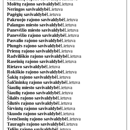
Molėtų rajono savivaldybė
Lietuva
Neringos savivaldybė
Lietuva
Pagėgių savivaldybė
Lietuva
Pakruojo rajono savivaldybė
Lietuva
Palangos miesto savivaldybė
Lietuva
Panevėžio miesto savivaldybė
Lietuva
Panevėžio rajono savivaldybė
Lietuva
Pasvalio rajono savivaldybė
Lietuva
Plungės rajono savivaldybė
Lietuva
Prienų rajono savivaldybė
Lietuva
Radviliškio rajono savivaldybė
Lietuva
Raseinių rajono savivaldybė
Lietuva
Rietavo savivaldybė
Lietuva
Rokiškio rajono savivaldybė
Lietuva
Šakių rajono savivaldybė
Lietuva
Šalčininkų rajono savivaldybė
Lietuva
Šiaulių miesto savivaldybė
Lietuva
Šiaulių rajono savivaldybė
Lietuva
Šilalės rajono savivaldybė
Lietuva
Šilutės rajono savivaldybė
Lietuva
Širvintų rajono savivaldybė
Lietuva
Skuodo rajono savivaldybė
Lietuva
Švenčionių rajono savivaldybė
Lietuva
Tauragės rajono savivaldybė
Lietuva
Telšių rajono savivaldybė
Lietuva