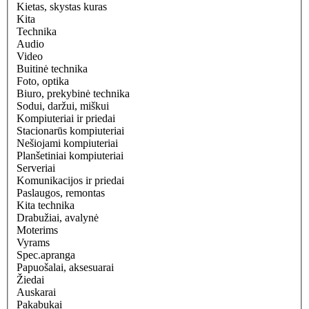
Kietas, skystas kuras
Kita
Technika
Audio
Video
Buitinė technika
Foto, optika
Biuro, prekybinė technika
Sodui, daržui, miškui
Kompiuteriai ir priedai
Stacionarūs kompiuteriai
Nešiojami kompiuteriai
Planšetiniai kompiuteriai
Serveriai
Komunikacijos ir priedai
Paslaugos, remontas
Kita technika
Drabužiai, avalynė
Moterims
Vyrams
Spec.apranga
Papuošalai, aksesuarai
Žiedai
Auskarai
Pakabukai