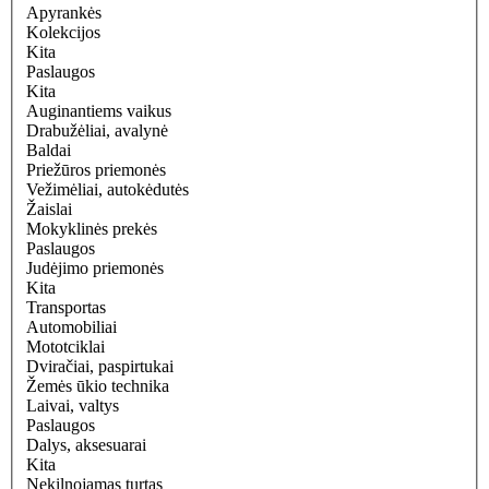
Apyrankės
Kolekcijos
Kita
Paslaugos
Kita
Auginantiems vaikus
Drabužėliai, avalynė
Baldai
Priežūros priemonės
Vežimėliai, autokėdutės
Žaislai
Mokyklinės prekės
Paslaugos
Judėjimo priemonės
Kita
Transportas
Automobiliai
Mototciklai
Dviračiai, paspirtukai
Žemės ūkio technika
Laivai, valtys
Paslaugos
Dalys, aksesuarai
Kita
Nekilnojamas turtas