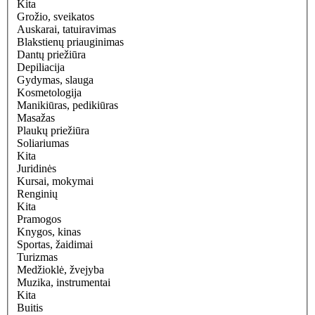
Kita
Grožio, sveikatos
Auskarai, tatuiravimas
Blakstienų priauginimas
Dantų priežiūra
Depiliacija
Gydymas, slauga
Kosmetologija
Manikiūras, pedikiūras
Masažas
Plaukų priežiūra
Soliariumas
Kita
Juridinės
Kursai, mokymai
Renginių
Kita
Pramogos
Knygos, kinas
Sportas, žaidimai
Turizmas
Medžioklė, žvejyba
Muzika, instrumentai
Kita
Buitis