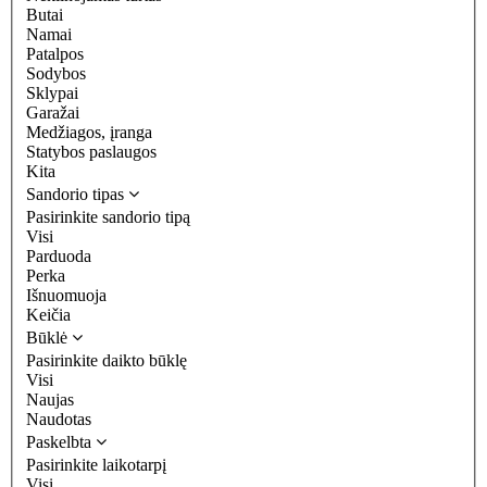
Butai
Namai
Patalpos
Sodybos
Sklypai
Garažai
Medžiagos, įranga
Statybos paslaugos
Kita
Sandorio tipas
Pasirinkite sandorio tipą
Visi
Parduoda
Perka
Išnuomuoja
Keičia
Būklė
Pasirinkite daikto būklę
Visi
Naujas
Naudotas
Paskelbta
Pasirinkite laikotarpį
Visi