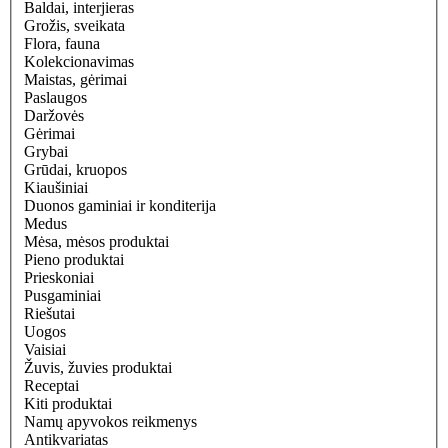
Baldai, interjieras
Grožis, sveikata
Flora, fauna
Kolekcionavimas
Maistas, gėrimai
Paslaugos
Daržovės
Gėrimai
Grybai
Grūdai, kruopos
Kiaušiniai
Duonos gaminiai ir konditerija
Medus
Mėsa, mėsos produktai
Pieno produktai
Prieskoniai
Pusgaminiai
Riešutai
Uogos
Vaisiai
Žuvis, žuvies produktai
Receptai
Kiti produktai
Namų apyvokos reikmenys
Antikvariatas