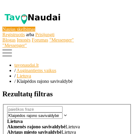
Naujas skelbimas
Registruotis
arba
Prisijungti
Blogas
Įmonės
Forumas
"Messenger"
"Messenger"
tavonaudai.lt
/
Auginantiems vaikus
/
Lietuva
/
Klaipėdos rajono savivaldybė
Rezultatų filtras
Lietuva
Akmenės rajono savivaldybė
Lietuva
Alytaus miesto savivaldybė
Lietuva