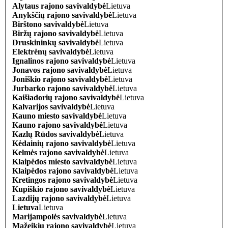
Alytaus rajono savivaldybė
Lietuva
Anykščių rajono savivaldybė
Lietuva
Birštono savivaldybė
Lietuva
Biržų rajono savivaldybė
Lietuva
Druskininkų savivaldybė
Lietuva
Elektrėnų savivaldybė
Lietuva
Ignalinos rajono savivaldybė
Lietuva
Jonavos rajono savivaldybė
Lietuva
Joniškio rajono savivaldybė
Lietuva
Jurbarko rajono savivaldybė
Lietuva
Kaišiadorių rajono savivaldybė
Lietuva
Kalvarijos savivaldybė
Lietuva
Kauno miesto savivaldybė
Lietuva
Kauno rajono savivaldybė
Lietuva
Kazlų Rūdos savivaldybė
Lietuva
Kėdainių rajono savivaldybė
Lietuva
Kelmės rajono savivaldybė
Lietuva
Klaipėdos miesto savivaldybė
Lietuva
Klaipėdos rajono savivaldybė
Lietuva
Kretingos rajono savivaldybė
Lietuva
Kupiškio rajono savivaldybė
Lietuva
Lazdijų rajono savivaldybė
Lietuva
Lietuva
Lietuva
Marijampolės savivaldybė
Lietuva
Mažeikių rajono savivaldybė
Lietuva