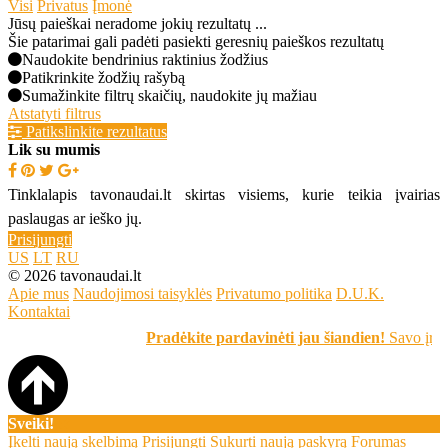
Visi
Privatus
Įmonė
Jūsų paieškai neradome jokių rezultatų ...
Šie patarimai gali padėti pasiekti geresnių paieškos rezultatų
Naudokite bendrinius raktinius žodžius
Patikrinkite žodžių rašybą
Sumažinkite filtrų skaičių, naudokite jų mažiau
Atstatyti filtrus
Patikslinkite rezultatus
Lik su mumis
Tinklalapis tavonaudai.lt skirtas visiems, kurie teikia įvairias
paslaugas ar ieško jų.
Prisijungti
US
LT
RU
© 2026 tavonaudai.lt
Apie mus
Naudojimosi taisyklės
Privatumo politika
D.U.K.
Kontaktai
Pradėkite pardavinėti jau šiandien!
Savo įrašą 
Sveiki!
Įkelti naują skelbimą
Prisijungti
Sukurti naują paskyrą
Forumas