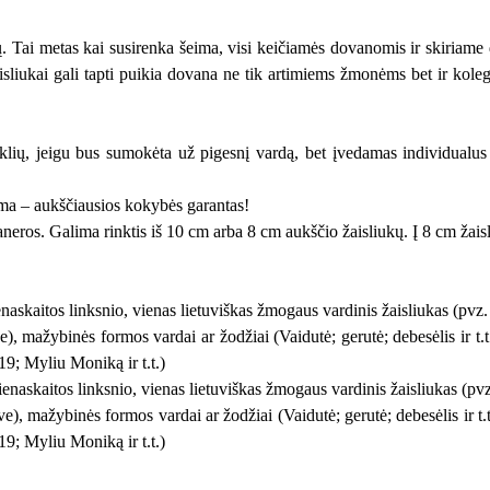
. Tai metas kai susirenka šeima, visi keičiamės dovanomis ir skiriame
žaisliukai gali tapti puikia dovana ne tik artimiems žmonėms bet ir 
syklių, jeigu bus sumokėta už pigesnį vardą, bet įvedamas individua
a – aukščiausios kokybės garantas!
aneros. Galima rinktis iš 10 cm arba 8 cm aukščio žaisliukų. Į 8 cm žai
naskaitos linksnio, vienas lietuviškas žmogaus vardinis žaisliukas (pvz.
), mažybinės formos vardai ar žodžiai (Vaidutė; gerutė; debesėlis ir t.
19; Myliu Moniką ir t.t.)
enaskaitos linksnio, vienas lietuviškas žmogaus vardinis žaisliukas (pv
e), mažybinės formos vardai ar žodžiai (Vaidutė; gerutė; debesėlis ir t.
19; Myliu Moniką ir t.t.)