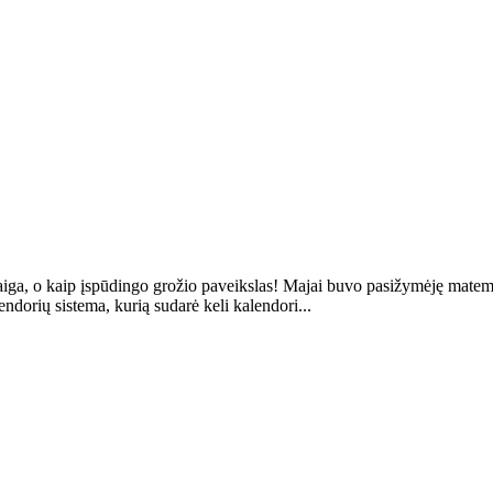
aiga, o kaip įspūdingo grožio paveikslas! Majai buvo pasižymėję matemat
ndorių sistema, kurią sudarė keli kalendori...