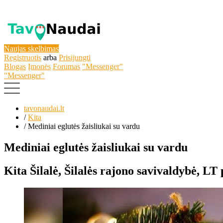
Naujas skelbimas
Registruotis
arba
Prisijungti
Blogas
Įmonės
Forumas
"Messenger"
"Messenger"
tavonaudai.lt
/
Kita
/
Mediniai eglutės žaisliukai su vardu
Mediniai eglutės žaisliukai su vardu
Kita
Šilalė, Šilalės rajono savivaldybė, LT