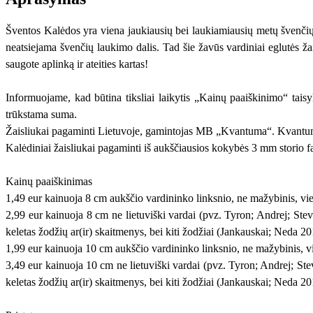
Šventos Kalėdos yra viena jaukiausių bei laukiamiausių metų švenčių
neatsiejama švenčių laukimo dalis. Tad šie žavūs vardiniai eglutės 
saugote aplinką ir ateities kartas!
Informuojame, kad būtina tiksliai laikytis „Kainų paaiškinimo“ tai
trūkstama suma.
Žaisliukai pagaminti Lietuvoje, gamintojas MB „Kvantuma“. Kvantum
Kalėdiniai žaisliukai pagaminti iš aukščiausios kokybės 3 mm storio f
Kainų paaiškinimas
1,49 eur kainuoja 8 cm aukščio vardininko linksnio, ne mažybinis, vie
2,99 eur kainuoja 8 cm ne lietuviški vardai (pvz. Tyron; Andrej; Steve
keletas žodžių ar(ir) skaitmenys, bei kiti žodžiai (Jankauskai; Neda 20
1,99 eur kainuoja 10 cm aukščio vardininko linksnio, ne mažybinis, vi
3,49 eur kainuoja 10 cm ne lietuviški vardai (pvz. Tyron; Andrej; Stev
keletas žodžių ar(ir) skaitmenys, bei kiti žodžiai (Jankauskai; Neda 20