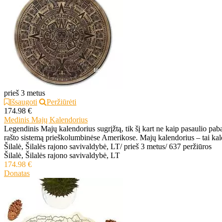
prieš 3 metus
Išsaugoti
Peržiūrėti
174.98 €
Medinis Majų Kalendorius
Legendinis Majų kalendorius sugrįžtą, tik šį kart ne kaip pasaulio pab
rašto sistemą prieškolumbinėse Amerikose. Majų kalendorius – tai kale
Šilalė, Šilalės rajono savivaldybė, LT
/
prieš 3 metus
/
637 peržiūros
Šilalė, Šilalės rajono savivaldybė, LT
174.98 €
Donatas