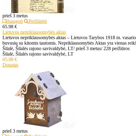
prieš 3 metus
Išsaugoti
Peržiūrėti
65.98 €
Lietuvos nepriklausomybės aktas
Lietuvos nepriklausomybės aktas – Lietuvos Tarybos 1918 m. vasario 16
buvusių su kitomis tautomis. Nepriklausomybės Aktas yra vienas reik
Šilalė, Šilalės rajono savivaldybė, LT
/
prieš 3 metus
/
228 peržiūros
Šilalė, Šilalės rajono savivaldybė, LT
65.98 €
Donatas
prieš 3 metus