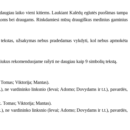
 daugiau laiko vieni kitiems. Laukiant Kalėdų eglutės puošimas tampa
kolegoms bei draugams. Rinkdamiesi mūsų draugiškus medinius gaminius
lus tekstas, užsakymas nebus pradedamas vykdyti, kol nebus apmokėta
sliukus rekomenduojame rašyti ne daugiau kaip 9 simbolių tekstą.
 Tomas; Viktorija; Mantas).
t.), ne vardininko linksnio (Ievai; Adomo; Dovydams ir t.t.), pavardės,
z. Tomas; Viktorija; Mantas).
t.), ne vardininko linksnio (Ievai; Adomo; Dovydams ir t.t.), pavardės,