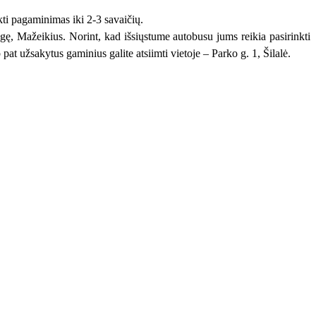
kti pagaminimas iki 2-3 savaičių.
gę, Mažeikius. Norint, kad išsiųstume autobusu jums reikia pasirinkti
pat užsakytus gaminius galite atsiimti vietoje – Parko g. 1, Šilalė.