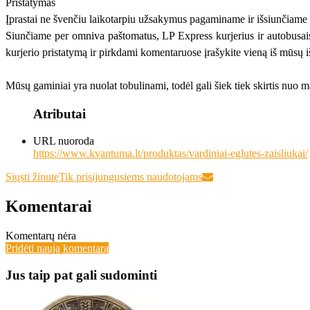
Pristatymas
Įprastai ne švenčiu laikotarpiu užsakymus pagaminame ir išsiunčiame p
Siunčiame per omniva paštomatus, LP Express kurjerius ir autobusais 
kurjerio pristatymą ir pirkdami komentaruose įrašykite vieną iš mūsų iš
Mūsų gaminiai yra nuolat tobulinami, todėl gali šiek tiek skirtis nuo
Atributai
URL nuoroda
https://www.kvantuma.lt/produktas/vardiniai-eglutes-zaisliukai/
Siųsti žinutę
Tik prisijungusiems naudotojams
Komentarai
Komentarų nėra
Pridėti naują komentarą
Jus taip pat gali sudominti