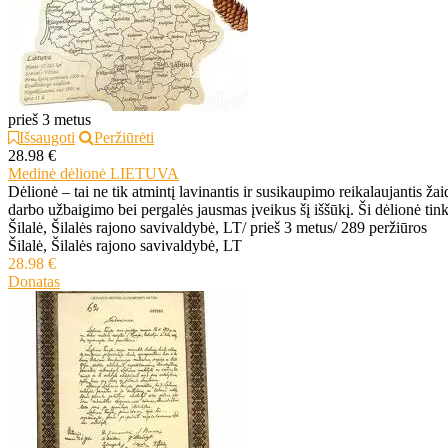
prieš 3 metus
Išsaugoti
Peržiūrėti
28.98 €
Medinė dėlionė LIETUVA
Dėlionė – tai ne tik atmintį lavinantis ir susikaupimo reikalaujantis ža
darbo užbaigimo bei pergalės jausmas įveikus šį iššūkį. Ši dėlionė tinka
Šilalė, Šilalės rajono savivaldybė, LT
/
prieš 3 metus
/
289 peržiūros
Šilalė, Šilalės rajono savivaldybė, LT
28.98 €
Donatas