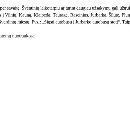
er savaitę. Šventinių laikotarpiu ar turint daugiau užsakymų gali užtru
į Vilnių, Kauną, Klaipėdą, Tauragę, Raseinius, Jurbarką, Šilutę, Plun
vardintų miestų. Pvz.: „Siųsti autobusu į Jurbarko autobusų stotį“. Taip 
 matomų nuotraukose.