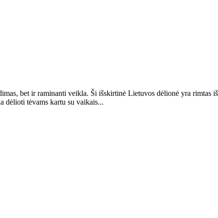
idimas, bet ir raminanti veikla. Ši išskirtinė Lietuvos dėlionė yra rimtas
 dėlioti tėvams kartu su vaikais...