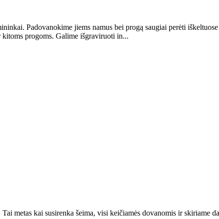
esmininkai. Padovanokime jiems namus bei progą saugiai perėti iškeltuose
 kitoms progoms. Galime išgraviruoti in...
 Tai metas kai susirenka šeima, visi keičiamės dovanomis ir skiriame d