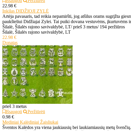
Išsaugoti
Peržiūrėti
22.98 €
Inkilas DIDŽIOJI ZYLĖ
Artėja pavasaris, tad reikia nepamiršti, jog atšilus orams sugrįžta gi
paukšteliui Didžiajai Zylei. Tai puiki dovana vestuvėms, įkurtuvėms ir
Šilalė, Šilalės rajono savivaldybė, LT
/
prieš 3 metus
/
194 peržiūros
Šilalė, Šilalės rajono savivaldybė, LT
22.98 €
Donatas
prieš 3 metus
Išsaugoti
Peržiūrėti
0.98 €
Mediniai Kalėdiniai Žaisliukai
Šventos Kalėdos yra viena jaukiausių bei laukiamiausių metų švenčių.