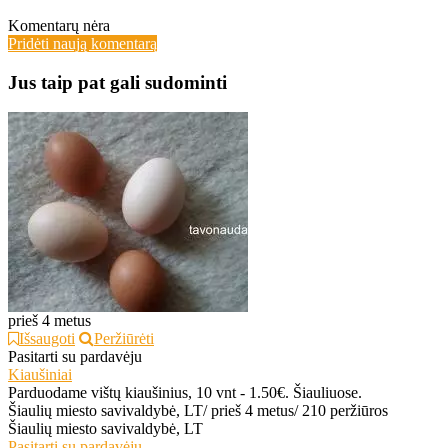
Komentarų nėra
Pridėti naują komentarą
Jus taip pat gali sudominti
prieš 4 metus
Išsaugoti
Peržiūrėti
Pasitarti su pardavėju
Kiaušiniai
Parduodame vištų kiaušinius, 10 vnt - 1.50€. Šiauliuose.
Šiaulių miesto savivaldybė, LT
/
prieš 4 metus
/
210 peržiūros
Šiaulių miesto savivaldybė, LT
Pasitarti su pardavėju