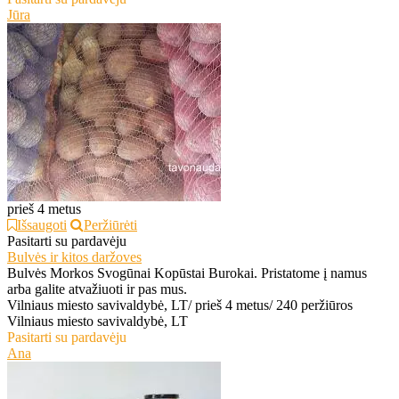
Jūra
prieš 4 metus
Išsaugoti
Peržiūrėti
Pasitarti su pardavėju
Bulvės ir kitos daržoves
Bulvės Morkos Svogūnai Kopūstai Burokai. Pristatome į namus
arba galite atvažiuoti ir pas mus.
Vilniaus miesto savivaldybė, LT
/
prieš 4 metus
/
240 peržiūros
Vilniaus miesto savivaldybė, LT
Pasitarti su pardavėju
Ana