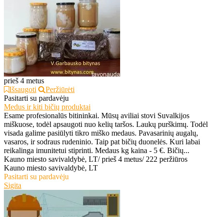
prieš 4 metus
Išsaugoti
Peržiūrėti
Pasitarti su pardavėju
Medus ir kiti bičių produktai
Esame profesionalūs bitininkai. Mūsų aviliai stovi Suvalkijos
miškuose, todėl apsaugoti nuo kelių taršos. Laukų purškimų. Todėl
visada galime pasiūlyti tikro miško medaus. Pavasarinių augalų,
vasaros, ir sodraus rudeninio. Taip pat bičių duonelės. Kuri labai
reikalinga imunitetui stiprinti. Medaus kg kaina - 5 €. Bičių...
Kauno miesto savivaldybė, LT
/
prieš 4 metus
/
222 peržiūros
Kauno miesto savivaldybė, LT
Pasitarti su pardavėju
Sigita