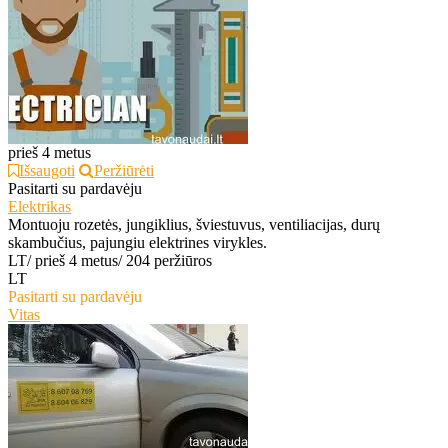
prieš 4 metus
Išsaugoti
Peržiūrėti
Pasitarti su pardavėju
Elektrikas
Montuoju rozetės, jungiklius, šviestuvus, ventiliacijas, durų
skambučius, pajungiu elektrines virykles.
LT
/
prieš 4 metus
/
204 peržiūros
LT
Pasitarti su pardavėju
Vitas