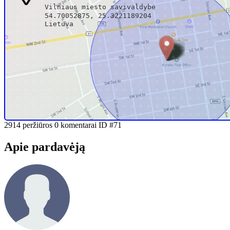
Vilniaus miesto savivaldybė
54.70052875, 25.3221189204
Lietuva
Žinutė pardavėjui
+3706809xxxx
j.*************@*****.com
Rekomenduoti draugui
Spausdinti sąrašą
2914 peržiūros
0 komentarai
ID #71
Apie pardavėją