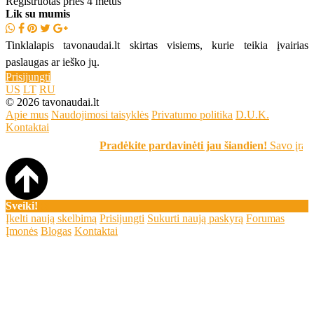
Registruotas prieš 4 metus
Lik su mumis
Tinklalapis tavonaudai.lt skirtas visiems, kurie teikia įvairias
paslaugas ar ieško jų.
Prisijungti
US
LT
RU
© 2026 tavonaudai.lt
Apie mus
Naudojimosi taisyklės
Privatumo politika
D.U.K.
Kontaktai
Pradėkite pardavinėti jau šiandien!
Savo įrašą sk
Sveiki!
Įkelti naują skelbimą
Prisijungti
Sukurti naują paskyrą
Forumas
Įmonės
Blogas
Kontaktai