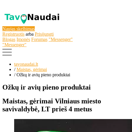
Naujas skelbimas
Registruotis
arba
Prisijungti
Blogas
Įmonės
Forumas
"Messenger"
"Messenger"
tavonaudai.lt
/
Maistas, gėrimai
/
Ožkų ir avių pieno produktai
Ožkų ir avių pieno produktai
Maistas, gėrimai
Vilniaus miesto
savivaldybė, LT
prieš 4 metus