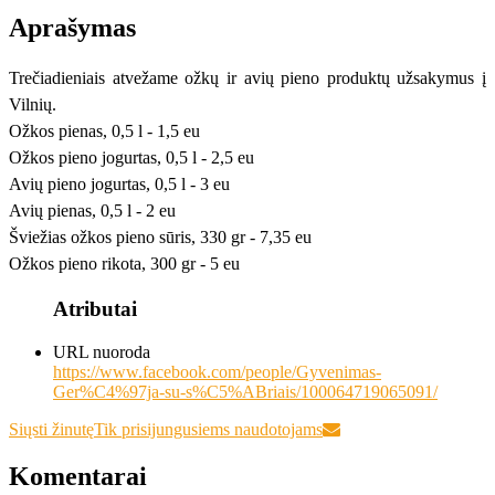
Aprašymas
Trečiadieniais atvežame ožkų ir avių pieno produktų užsakymus į
Vilnių.
Ožkos pienas, 0,5 l - 1,5 eu
Ožkos pieno jogurtas, 0,5 l - 2,5 eu
Avių pieno jogurtas, 0,5 l - 3 eu
Avių pienas, 0,5 l - 2 eu
Šviežias ožkos pieno sūris, 330 gr - 7,35 eu
Ožkos pieno rikota, 300 gr - 5 eu
Atributai
URL nuoroda
https://www.facebook.com/people/Gyvenimas-
Ger%C4%97ja-su-s%C5%ABriais/100064719065091/
Siųsti žinutę
Tik prisijungusiems naudotojams
Komentarai