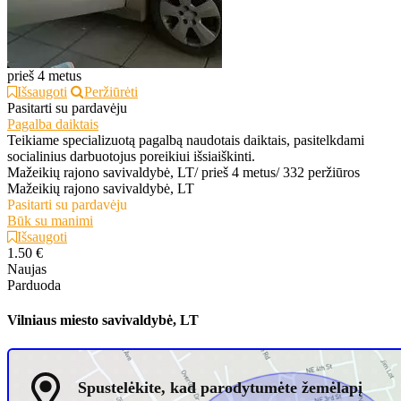
prieš 4 metus
Išsaugoti
Peržiūrėti
Pasitarti su pardavėju
Pagalba daiktais
Teikiame specializuotą pagalbą naudotais daiktais, pasitelkdami
socialinius darbuotojus poreikiui išsiaiškinti.
Mažeikių rajono savivaldybė, LT
/
prieš 4 metus
/
332 peržiūros
Mažeikių rajono savivaldybė, LT
Pasitarti su pardavėju
Būk su manimi
Išsaugoti
1.50 €
Naujas
Parduoda
Vilniaus miesto savivaldybė, LT
Spustelėkite, kad parodytumėte žemėlapį