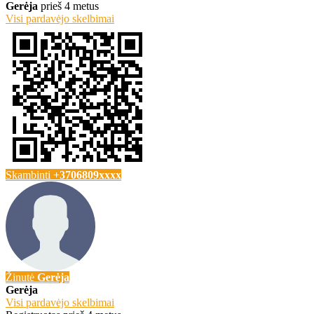
Gerėja
prieš 4 metus
Visi pardavėjo skelbimai
Skambinti
+3706809xxxx
Žinutė
Gerėja
Gerėja
Visi pardavėjo skelbimai