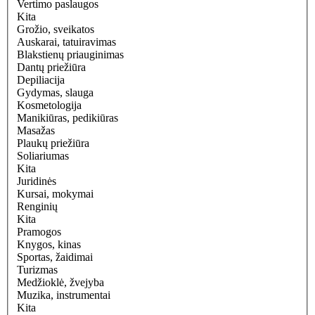
Vertimo paslaugos
Kita
Grožio, sveikatos
Auskarai, tatuiravimas
Blakstienų priauginimas
Dantų priežiūra
Depiliacija
Gydymas, slauga
Kosmetologija
Manikiūras, pedikiūras
Masažas
Plaukų priežiūra
Soliariumas
Kita
Juridinės
Kursai, mokymai
Renginių
Kita
Pramogos
Knygos, kinas
Sportas, žaidimai
Turizmas
Medžioklė, žvejyba
Muzika, instrumentai
Kita