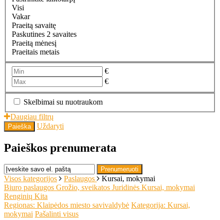
Visi
Vakar
Praeitą savaitę
Paskutines 2 savaites
Praeitą mėnesį
Praeitais metais
€
€
Skelbimai su nuotraukom
Daugiau filtrų
Uždaryti
Paieška
Paieškos prenumerata
Prenumeruoti
Visos kategorijos
Paslaugos
Kursai, mokymai
Biuro paslaugos
Grožio, sveikatos
Juridinės
Kursai, mokymai
Renginių
Kita
Regionas: Klaipėdos miesto savivaldybė
Kategorija: Kursai,
mokymai
Pašalinti visus