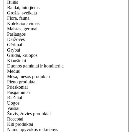
Buitis
Baldai, interjieras
Grožis, sveikata
Flora, fauna
Kolekcionavimas
Maistas, gėrimai
Paslaugos
Daržovės
Gėrimai
Grybai
Grūdai, kruopos
Kiaušiniai
Duonos gaminiai ir konditerija
Medus
Mėsa, mėsos produktai
Pieno produktai
Prieskoniai
Pusgaminiai
Riešutai
Uogos
Vaisiai
Žuvis, žuvies produktai
Receptai
Kiti produktai
Namų apyvokos reikmenys