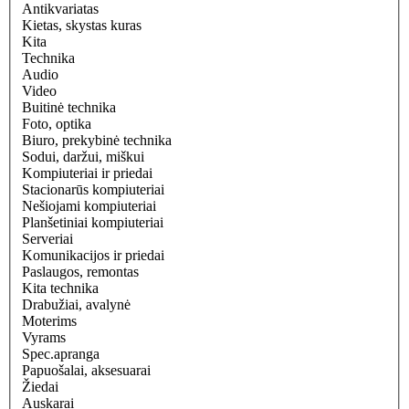
Antikvariatas
Kietas, skystas kuras
Kita
Technika
Audio
Video
Buitinė technika
Foto, optika
Biuro, prekybinė technika
Sodui, daržui, miškui
Kompiuteriai ir priedai
Stacionarūs kompiuteriai
Nešiojami kompiuteriai
Planšetiniai kompiuteriai
Serveriai
Komunikacijos ir priedai
Paslaugos, remontas
Kita technika
Drabužiai, avalynė
Moterims
Vyrams
Spec.apranga
Papuošalai, aksesuarai
Žiedai
Auskarai