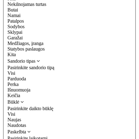
Nekilnojamas turtas
Butai
Namai
Patalpos
Sodybos
Sklypai
Garažai
Medžiagos, įranga
Statybos paslaugos
Kita
Sandorio tipas
Pasirinkite sandorio tipą
Visi
Parduoda
Perka
Išnuomuoja
Keičia
Būklė
Pasirinkite daikto būklę
Visi
Naujas
Naudotas
Paskelbta
Pasirinkite laikotarpį