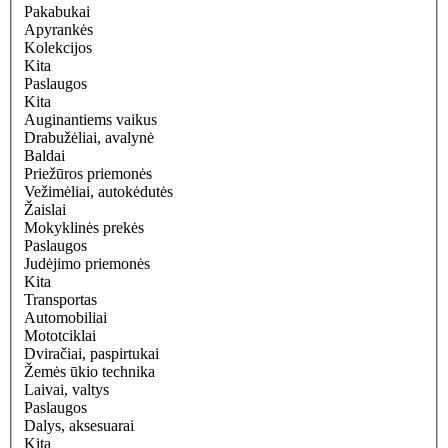
Pakabukai
Apyrankės
Kolekcijos
Kita
Paslaugos
Kita
Auginantiems vaikus
Drabužėliai, avalynė
Baldai
Priežūros priemonės
Vežimėliai, autokėdutės
Žaislai
Mokyklinės prekės
Paslaugos
Judėjimo priemonės
Kita
Transportas
Automobiliai
Mototciklai
Dviračiai, paspirtukai
Žemės ūkio technika
Laivai, valtys
Paslaugos
Dalys, aksesuarai
Kita