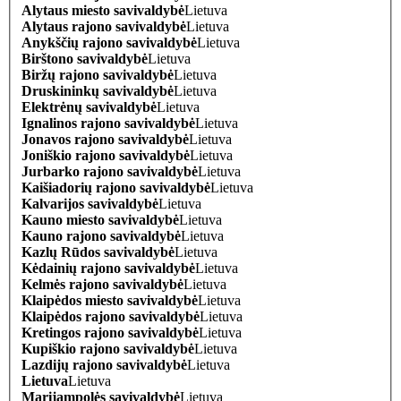
Alytaus miesto savivaldybė
Lietuva
Alytaus rajono savivaldybė
Lietuva
Anykščių rajono savivaldybė
Lietuva
Birštono savivaldybė
Lietuva
Biržų rajono savivaldybė
Lietuva
Druskininkų savivaldybė
Lietuva
Elektrėnų savivaldybė
Lietuva
Ignalinos rajono savivaldybė
Lietuva
Jonavos rajono savivaldybė
Lietuva
Joniškio rajono savivaldybė
Lietuva
Jurbarko rajono savivaldybė
Lietuva
Kaišiadorių rajono savivaldybė
Lietuva
Kalvarijos savivaldybė
Lietuva
Kauno miesto savivaldybė
Lietuva
Kauno rajono savivaldybė
Lietuva
Kazlų Rūdos savivaldybė
Lietuva
Kėdainių rajono savivaldybė
Lietuva
Kelmės rajono savivaldybė
Lietuva
Klaipėdos miesto savivaldybė
Lietuva
Klaipėdos rajono savivaldybė
Lietuva
Kretingos rajono savivaldybė
Lietuva
Kupiškio rajono savivaldybė
Lietuva
Lazdijų rajono savivaldybė
Lietuva
Lietuva
Lietuva
Marijampolės savivaldybė
Lietuva