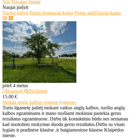
Visi
Privatus
Įmonė
Naujai įrašyti
Naujai įrašyti
Pirma žemiausia kaina
Pirma aukščiausia kaina
prieš 4 metus
Išsaugoti
Peržiūrėti
15.00 €
Mokau anglų kalbos visuose lygiuose.
Turiu ilgametę patirtį mokant vaikus anglų kalbos, ruošiu anglų
kalbos egzaminams ir mano ruošiami mokiniai pasiekia gerus
rezultatus egzaminuose. Dirbu tik kontaktiniu būdu nes nemanau
kad nuotolinis mokymas duoda gerus rezultatus.Dirbu su visais
lygiais ir pradinėse klasėse ,ir baigiamosiose klasėse Klaipėdos
mieste.