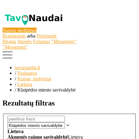
Naujas skelbimas
Registruotis
arba
Prisijungti
Blogas
Įmonės
Forumas
"Messenger"
"Messenger"
tavonaudai.lt
/
Paslaugos
/
Kursai, mokymai
/
Lietuva
/
Klaipėdos miesto savivaldybė
Rezultatų filtras
Lietuva
Akmenės rajono savivaldybė
Lietuva