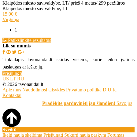
Klaipėdos miesto savivaldybė, LT
/
prieš 4 metus
/
299 peržiūros
Klaipėdos miesto savivaldybė, LT
15.00 €
Virginija
1
Patikslinkite rezultatus
Lik su mumis
Tinklalapis tavonaudai.lt skirtas visiems, kurie teikia įvairias
paslaugas ar ieško jų.
Prisijungti
US
LT
RU
© 2026 tavonaudai.lt
Apie mus
Naudojimosi taisyklės
Privatumo politika
D.U.K.
Kontaktai
Pradėkite pardavinėti jau šiandien!
Savo įrašą sk
Sveiki!
Įkelti naują skelbimą
Prisijungti
Sukurti naują paskyrą
Forumas