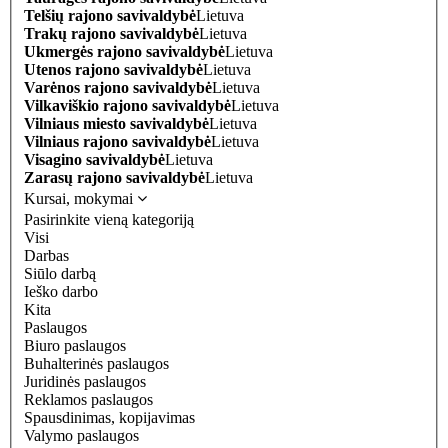
Telšių rajono savivaldybė
Lietuva
Trakų rajono savivaldybė
Lietuva
Ukmergės rajono savivaldybė
Lietuva
Utenos rajono savivaldybė
Lietuva
Varėnos rajono savivaldybė
Lietuva
Vilkaviškio rajono savivaldybė
Lietuva
Vilniaus miesto savivaldybė
Lietuva
Vilniaus rajono savivaldybė
Lietuva
Visagino savivaldybė
Lietuva
Zarasų rajono savivaldybė
Lietuva
Kursai, mokymai
Pasirinkite vieną kategoriją
Visi
Darbas
Siūlo darbą
Ieško darbo
Kita
Paslaugos
Biuro paslaugos
Buhalterinės paslaugos
Juridinės paslaugos
Reklamos paslaugos
Spausdinimas, kopijavimas
Valymo paslaugos