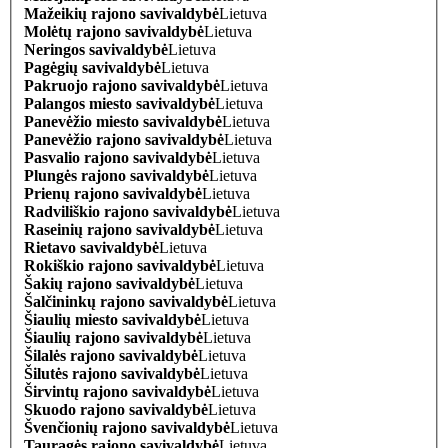
Mažeikių rajono savivaldybė
Lietuva
Molėtų rajono savivaldybė
Lietuva
Neringos savivaldybė
Lietuva
Pagėgių savivaldybė
Lietuva
Pakruojo rajono savivaldybė
Lietuva
Palangos miesto savivaldybė
Lietuva
Panevėžio miesto savivaldybė
Lietuva
Panevėžio rajono savivaldybė
Lietuva
Pasvalio rajono savivaldybė
Lietuva
Plungės rajono savivaldybė
Lietuva
Prienų rajono savivaldybė
Lietuva
Radviliškio rajono savivaldybė
Lietuva
Raseinių rajono savivaldybė
Lietuva
Rietavo savivaldybė
Lietuva
Rokiškio rajono savivaldybė
Lietuva
Šakių rajono savivaldybė
Lietuva
Šalčininkų rajono savivaldybė
Lietuva
Šiaulių miesto savivaldybė
Lietuva
Šiaulių rajono savivaldybė
Lietuva
Šilalės rajono savivaldybė
Lietuva
Šilutės rajono savivaldybė
Lietuva
Širvintų rajono savivaldybė
Lietuva
Skuodo rajono savivaldybė
Lietuva
Švenčionių rajono savivaldybė
Lietuva
Tauragės rajono savivaldybė
Lietuva