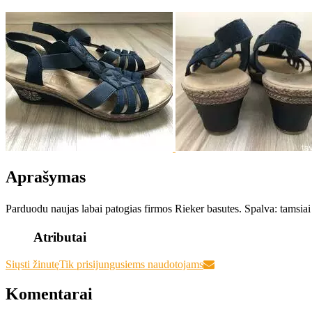
Aprašymas
Parduodu naujas labai patogias firmos Rieker basutes. Spalva: tamsiai mė
Atributai
Siųsti žinutę
Tik prisijungusiems naudotojams
Komentarai