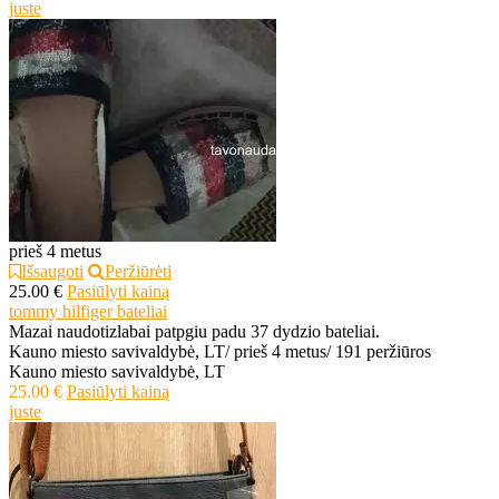
juste
prieš 4 metus
Išsaugoti
Peržiūrėti
25.00 €
Pasiūlyti kainą
tommy hilfiger bateliai
Mazai naudotizlabai patpgiu padu 37 dydzio bateliai.
Kauno miesto savivaldybė, LT
/
prieš 4 metus
/
191 peržiūros
Kauno miesto savivaldybė, LT
25.00 €
Pasiūlyti kainą
juste