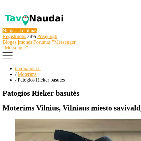
Naujas skelbimas
Registruotis
arba
Prisijungti
Blogas
Įmonės
Forumas
"Messenger"
"Messenger"
tavonaudai.lt
/
Moterims
/
Patogios Rieker basutės
Patogios Rieker basutės
Moterims
Vilnius, Vilniaus miesto savival