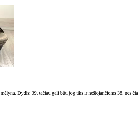
lyna. Dydis: 39, tačiau gali būti jog tiks ir nešiojančioms 38, nes čia t