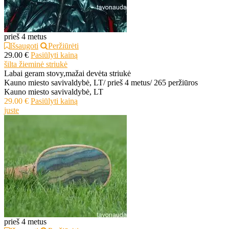
prieš 4 metus
Išsaugoti
Peržiūrėti
29.00 €
Pasiūlyti kainą
šilta žieminė striukė
Labai geram stovy,mažai devėta striukė
Kauno miesto savivaldybė, LT
/
prieš 4 metus
/
265 peržiūros
Kauno miesto savivaldybė, LT
29.00 €
Pasiūlyti kainą
juste
prieš 4 metus