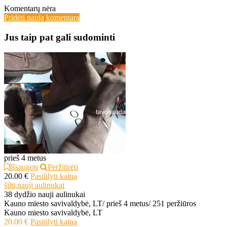
Komentarų nėra
Pridėti naują komentarą
Jus taip pat gali sudominti
prieš 4 metus
Išsaugoti
Peržiūrėti
20.00 €
Pasiūlyti kainą
šilti,nauji aulinukai
38 dydžio nauji aulinukai
Kauno miesto savivaldybė, LT
/
prieš 4 metus
/
251 peržiūros
Kauno miesto savivaldybė, LT
20.00 €
Pasiūlyti kainą