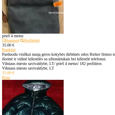
prieš 4 metus
Išsaugoti
Peržiūrėti
35.00 €
Rankinė
Parduodu visiškai naują geros kokybės dirbtinės odos Rieker firmos m
išorinė ir vidinė kišenėlės su užtrauktukais bei kišenėlė telefonui.
Vilniaus miesto savivaldybė, LT
/
prieš 4 metus
/
182 peržiūros
Vilniaus miesto savivaldybė, LT
35.00 €
Rasa