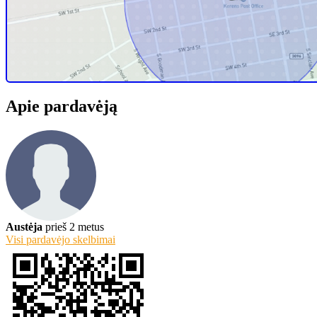
Žinutė pardavėjui
Rekomenduoti draugui
Spausdinti sąrašą
354 peržiūros
0 komentarai
ID #283
Apie pardavėją
Austėja
prieš 2 metus
Visi pardavėjo skelbimai