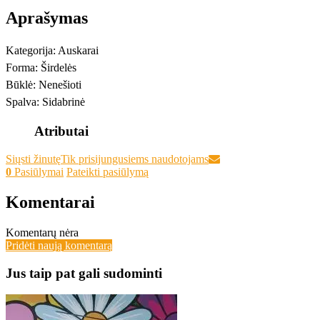
Aprašymas
Kategorija: Auskarai
Forma: Širdelės
Būklė: Nenešioti
Spalva: Sidabrinė
Atributai
Siųsti žinutę
Tik prisijungusiems naudotojams
0
Pasiūlymai
Pateikti pasiūlymą
Komentarai
Komentarų nėra
Pridėti naują komentarą
Jus taip pat gali sudominti