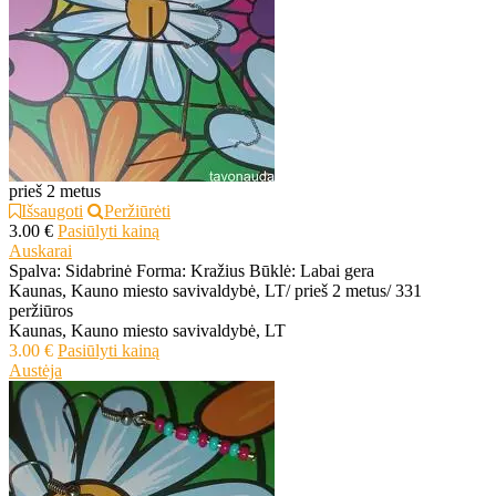
prieš 2 metus
Išsaugoti
Peržiūrėti
3.00 €
Pasiūlyti kainą
Auskarai
Spalva: Sidabrinė Forma: Kražius Būklė: Labai gera
Kaunas, Kauno miesto savivaldybė, LT
/
prieš 2 metus
/
331
peržiūros
Kaunas, Kauno miesto savivaldybė, LT
3.00 €
Pasiūlyti kainą
Austėja