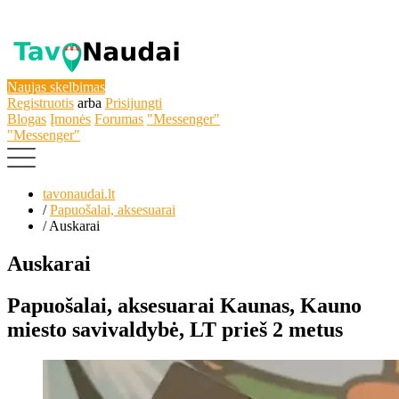
Naujas skelbimas
Registruotis
arba
Prisijungti
Blogas
Įmonės
Forumas
"Messenger"
"Messenger"
tavonaudai.lt
/
Papuošalai, aksesuarai
/
Auskarai
Auskarai
Papuošalai, aksesuarai
Kaunas, Kauno
miesto savivaldybė, LT
prieš 2 metus