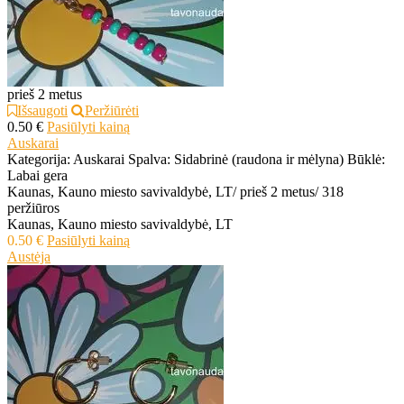
prieš 2 metus
Išsaugoti
Peržiūrėti
0.50 €
Pasiūlyti kainą
Auskarai
Kategorija: Auskarai Spalva: Sidabrinė (raudona ir mėlyna) Būklė:
Labai gera
Kaunas, Kauno miesto savivaldybė, LT
/
prieš 2 metus
/
318
peržiūros
Kaunas, Kauno miesto savivaldybė, LT
0.50 €
Pasiūlyti kainą
Austėja