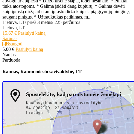
apvogti ar apiplėšti * Diržo kišenė slapta, todėl nesimato, * Puikiai
tinka atostogoms. * Galima įsidėti daug kupiūrų. * Galima dėvėti
kaip įprastą diržą arba ant įprasto diržo kaip slaptą grynųjų piniginę,
saugant pinigus. * Užtrauktukas patikimas, m...
Lietuva, LT
/
prieš 3 metus
/
225 peržiūros
Lietuva, LT
15.67 €
Pasiūlyti kainą
Šarūnas
Išsaugoti
5.00 €
Pasiūlyti kainą
Naujas
Parduoda
Kaunas, Kauno miesto savivaldybė, LT
Spustelėkite, kad parodytumėte žemėlapį
Kaunas, Kauno miesto savivaldybė
54.8982139, 23.9044817
Lietuva