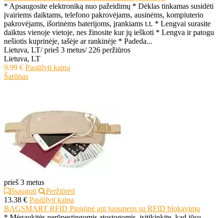
* Apsaugosite elektroniką nuo pažeidimų * Dėklas tinkamas susidėti
įvairiems daiktams, telefono pakrovėjams, ausinėms, kompiuterio
pakrovėjams, išorinėms baterijoms, įrankiams t.t. * Lengvai surasite
daiktus vienoje vietoje, nes žinosite kur jų ieškoti * Lengva ir patogu
nešiotis kuprinėje, tašėje ar rankinėje * Padeda...
Lietuva, LT
/
prieš 3 metus
/
226 peržiūros
Lietuva, LT
9.99 €
Pasiūlyti kainą
Šarūnas
prieš 3 metus
Išsaugoti
Peržiūrėti
13.38 €
Pasiūlyti kainą
BAGSMART RFID Piniginė ant juosmens su RFID blokavimu
* Mėgaukitės nerūpestingomis atostogomis, įsitikinkite, kad jūsų