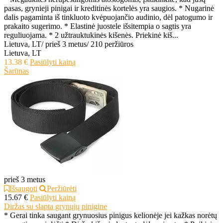
pasas, grynieji pinigai ir kreditinės kortelės yra saugios. * Nugarinė
dalis pagaminta iš tinkluoto kvėpuojančio audinio, dėl patogumo ir
prakaito sugerimo. * Elastinė juostele išsitempia o sagtis yra
reguliuojama. * 2 užtrauktukinės kišenės. Priekinė kiš...
Lietuva, LT
/
prieš 3 metus
/
210 peržiūros
Lietuva, LT
13.38 €
Pasiūlyti kainą
Šarūnas
prieš 3 metus
Išsaugoti
Peržiūrėti
15.67 €
Pasiūlyti kainą
Diržas su slapta grynųjų pinigine
* Gerai tinka saugant grynuosius pinigus kelionėje jei kažkas norėtų