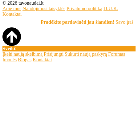
© 2026 tavonaudai.lt
Apie mus
Naudojimosi taisyklės
Privatumo politika
D.U.K.
Kontaktai
Pradėkite pardavinėti jau šiandien!
Savo įrašą skelbk
Sveiki!
Įkelti naują skelbimą
Prisijungti
Sukurti naują paskyrą
Forumas
Įmonės
Blogas
Kontaktai