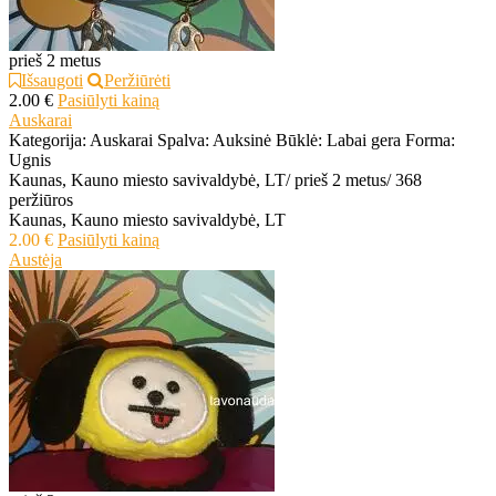
prieš 2 metus
Išsaugoti
Peržiūrėti
2.00 €
Pasiūlyti kainą
Auskarai
Kategorija: Auskarai Spalva: Auksinė Būklė: Labai gera Forma:
Ugnis
Kaunas, Kauno miesto savivaldybė, LT
/
prieš 2 metus
/
368
peržiūros
Kaunas, Kauno miesto savivaldybė, LT
2.00 €
Pasiūlyti kainą
Austėja