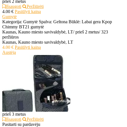
prieš 2 metus
Išsaugoti
Peržiūrėti
4.00 €
Pasiūlyti kainą
Gumytė
Kategorija: Gumytė Spalva: Geltona Būklė: Labai gera Kpop
Chimmy BT21 gumytė
Kaunas, Kauno miesto savivaldybė, LT
/
prieš 2 metus
/
323
peržiūros
Kaunas, Kauno miesto savivaldybė, LT
4.00 €
Pasiūlyti kainą
Austėja
prieš 3 metus
Išsaugoti
Peržiūrėti
Pasitarti su pardavėju