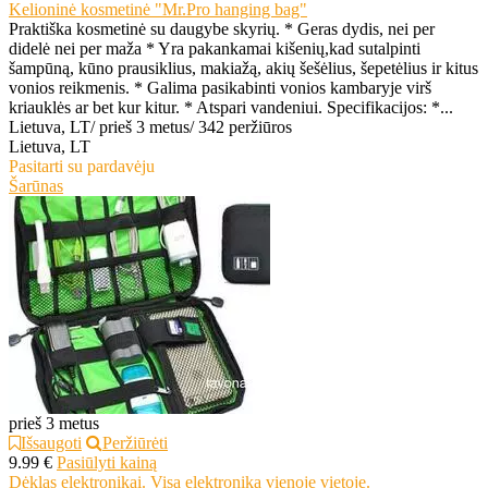
Kelioninė kosmetinė "Mr.Pro hanging bag"
Praktiška kosmetinė su daugybe skyrių. * Geras dydis, nei per
didelė nei per maža * Yra pakankamai kišenių,kad sutalpinti
šampūną, kūno prausiklius, makiažą, akių šešėlius, šepetėlius ir kitus
vonios reikmenis. * Galima pasikabinti vonios kambaryje virš
kriauklės ar bet kur kitur. * Atspari vandeniui. Specifikacijos: *...
Lietuva, LT
/
prieš 3 metus
/
342 peržiūros
Lietuva, LT
Pasitarti su pardavėju
Šarūnas
prieš 3 metus
Išsaugoti
Peržiūrėti
9.99 €
Pasiūlyti kainą
Dėklas elektronikai. Visa elektronika vienoje vietoje.