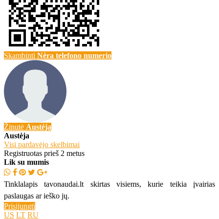
Skambinti
Nėra telefono numerio
Žinutė
Austėja
Austėja
Visi pardavėjo skelbimai
Registruotas prieš 2 metus
Lik su mumis
Tinklalapis tavonaudai.lt skirtas visiems, kurie teikia įvairias
paslaugas ar ieško jų.
Prisijungti
US
LT
RU