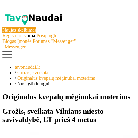
Naujas skelbimas
Registruotis
arba
Prisijungti
Blogas
Įmonės
Forumas
"Messenger"
"Messenger"
tavonaudai.lt
/
Grožis, sveikata
/
Originalūs kvepalų mėginukai moterims
/
Nusiųsti draugui
Originalūs kvepalų mėginukai moterims
Grožis, sveikata
Vilniaus miesto
savivaldybė, LT
prieš 4 metus