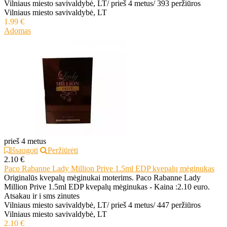
Vilniaus miesto savivaldybė, LT
/
prieš 4 metus
/
393 peržiūros
Vilniaus miesto savivaldybė, LT
1.99 €
Adomas
prieš 4 metus
Išsaugoti
Peržiūrėti
2.10 €
Paco Rabanne Lady Million Prive 1.5ml EDP kvepalų mėginukas
Originalūs kvepalų mėginukai moterims. Paco Rabanne Lady
Million Prive 1.5ml EDP kvepalų mėginukas - Kaina :2.10 euro.
Atsakau ir i sms zinutes
Vilniaus miesto savivaldybė, LT
/
prieš 4 metus
/
447 peržiūros
Vilniaus miesto savivaldybė, LT
2.10 €