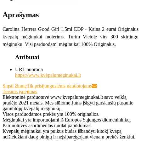
Aprašymas
Carolina Herrera Good Girl 1.5ml EDP - Kaina 2 eurai Originalūs
kvepalų mėginukai moterims. Turim Vietoje virs 300 skirtingu
mėginuku. Visi parduodami mėginukai 100% Originalus.
Atributai
URL nuoroda
https://www.kvepalumeginukai.lt
Siųsti žinutę
Tik prisijungusiems naudotojams
Teisinis įspėjimas
Elektroninė parduotuvė www.kvepalumeginukai.lt savo veiklą
pradėjo 2021 metais. Mes siūlome Jums įsigyti garsiausių pasaulio
gamintojų kvepalų mėginukų.
Visos parduodamos prekės yra 100% originalios.
Mėginukai yra importuojami iš Europos Sąjungos didmenininkų.
Parduotuvės asortimentas nuolat papildomas.
Kvepalų mėginukai yra puikus būdas išbandyti kitokį kvapą
neišleidžiant daug pinigų ir neįsipareigojant vienam prekės ženklui.