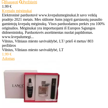
Išsaugoti
Peržiūrėti
1.99 €
Kvepalų mėginukai
Elektroninė parduotuvė www.kvepalumeginukai.lt savo veiklą
pradėjo 2021 metais. Mes siūlome Jums įsigyti garsiausių pasaulio
gamintojų kvepalų mėginukų. Visos parduodamos prekės yra 100%
originalios. Mėginukai yra importuojami iš Europos Sąjungos
didmenininkų. Parduotuvės asortimentas nuolat papildomas.
www.kvepalumegi...
Vilnius, Vilniaus miesto savivaldybė, LT
/
prieš 4 metus
/
803
peržiūros
Vilnius, Vilniaus miesto savivaldybė, LT
1.99 €
Adomas