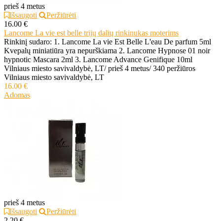
prieš 4 metus
Išsaugoti
Peržiūrėti
16.00 €
Lancome La vie est belle trijų dalių rinkinukas moterims
Rinkinį sudaro: 1. Lancome La vie Est Belle L'eau De parfum 5ml
Kvepalų miniatiūra yra nepurškiama 2. Lancome Hypnose 01 noir
hypnotic Mascara 2ml 3. Lancome Advance Genifique 10ml
Vilniaus miesto savivaldybė, LT
/
prieš 4 metus
/
340 peržiūros
Vilniaus miesto savivaldybė, LT
16.00 €
Adomas
prieš 4 metus
Išsaugoti
Peržiūrėti
2.20 €