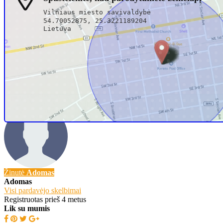
Vilniaus miesto savivaldybė
54.70052875, 25.3221189204
Lietuva
Skambinti
+3706081xxxx
Žinutė
Adomas
Adomas
Visi pardavėjo skelbimai
Registruotas prieš 4 metus
Lik su mumis