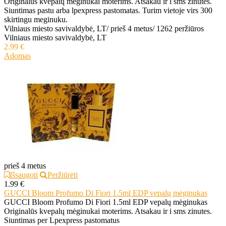
Originalūs kvepalų mėginukai moterims. Atsakau ir i sms zinutes.
Siuntimas pastu arba lpexpress pastomatas. Turim vietoje virs 300
skirtingu meginuku.
Vilniaus miesto savivaldybė, LT
/
prieš 4 metus
/
1262 peržiūros
Vilniaus miesto savivaldybė, LT
2.99 €
Adomas
prieš 4 metus
Išsaugoti
Peržiūrėti
1.99 €
GUCCI Bloom Profumo Di Fiori 1.5ml EDP vepalų mėginukas
GUCCI Bloom Profumo Di Fiori 1.5ml EDP vepalų mėginukas
Originalūs kvepalų mėginukai moterims. Atsakau ir i sms zinutes.
Siuntimas per Lpexpress pastomatus