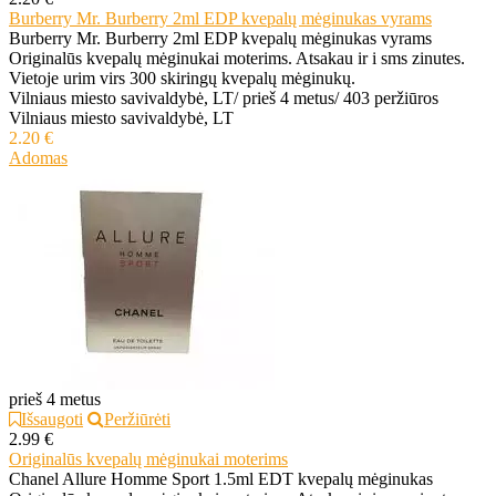
Burberry Mr. Burberry 2ml EDP kvepalų mėginukas vyrams
Burberry Mr. Burberry 2ml EDP kvepalų mėginukas vyrams
Originalūs kvepalų mėginukai moterims. Atsakau ir i sms zinutes.
Vietoje urim virs 300 skiringų kvepalų mėginukų.
Vilniaus miesto savivaldybė, LT
/
prieš 4 metus
/
403 peržiūros
Vilniaus miesto savivaldybė, LT
2.20 €
Adomas
prieš 4 metus
Išsaugoti
Peržiūrėti
2.99 €
Originalūs kvepalų mėginukai moterims
Chanel Allure Homme Sport 1.5ml EDT kvepalų mėginukas