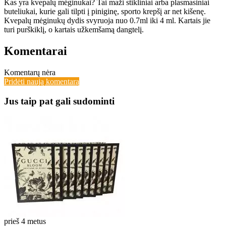
Kas yra kvepalų mėginukai? Tai maži stikliniai arba plasmasiniai
buteliukai, kurie gali tilpti į piniginę, sporto krepšį ar net kišenę.
Kvepalų mėginukų dydis svyruoja nuo 0.7ml iki 4 ml. Kartais jie
turi purškiklį, o kartais užkemšamą dangtelį.
Komentarai
Komentarų nėra
Pridėti naują komentarą
Jus taip pat gali sudominti
prieš 4 metus