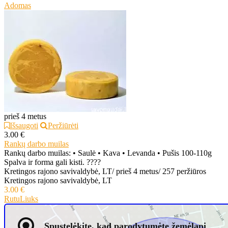
Adomas
prieš 4 metus
Išsaugoti
Peržiūrėti
3.00 €
Rankų darbo muilas
Rankų darbo muilas: • Saulė • Kava • Levanda • Pušis 100-110g
Spalva ir forma gali kisti. ????
Kretingos rajono savivaldybė, LT
/
prieš 4 metus
/
257 peržiūros
Kretingos rajono savivaldybė, LT
3.00 €
RutuLiuks
Spustelėkite, kad parodytumėte žemėlapį