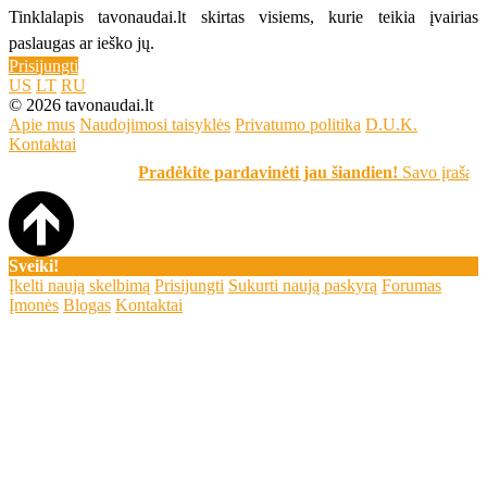
Tinklalapis tavonaudai.lt skirtas visiems, kurie teikia įvairias
paslaugas ar ieško jų.
Prisijungti
US
LT
RU
© 2026 tavonaudai.lt
Apie mus
Naudojimosi taisyklės
Privatumo politika
D.U.K.
Kontaktai
Pradėkite pardavinėti jau šiandien!
Savo įrašą skelb
Sveiki!
Įkelti naują skelbimą
Prisijungti
Sukurti naują paskyrą
Forumas
Įmonės
Blogas
Kontaktai