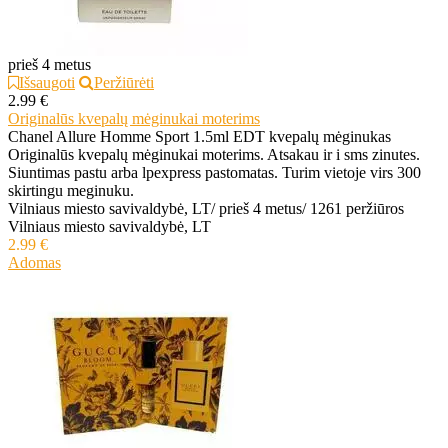
prieš 4 metus
Išsaugoti
Peržiūrėti
2.99 €
Originalūs kvepalų mėginukai moterims
Chanel Allure Homme Sport 1.5ml EDT kvepalų mėginukas
Originalūs kvepalų mėginukai moterims. Atsakau ir i sms zinutes.
Siuntimas pastu arba lpexpress pastomatas. Turim vietoje virs 300
skirtingu meginuku.
Vilniaus miesto savivaldybė, LT
/
prieš 4 metus
/
1261 peržiūros
Vilniaus miesto savivaldybė, LT
2.99 €
Adomas