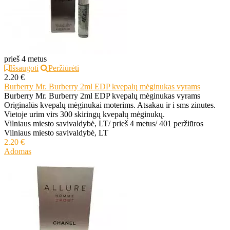
prieš 4 metus
Išsaugoti
Peržiūrėti
2.20 €
Burberry Mr. Burberry 2ml EDP kvepalų mėginukas vyrams
Burberry Mr. Burberry 2ml EDP kvepalų mėginukas vyrams
Originalūs kvepalų mėginukai moterims. Atsakau ir i sms zinutes.
Vietoje urim virs 300 skiringų kvepalų mėginukų.
Vilniaus miesto savivaldybė, LT
/
prieš 4 metus
/
401 peržiūros
Vilniaus miesto savivaldybė, LT
2.20 €
Adomas