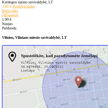
Kretingos rajono savivaldybė, LT
3.00 €
Pasiūlyti kainą
RutuLiuks
Išsaugoti
1.99 €
Naujas
Parduoda
Vilnius, Vilniaus miesto savivaldybė, LT
Spustelėkite, kad parodytumėte žemėlapį
Vilnius, Vilniaus miesto savivaldybė
54.6870458, 25.2829111
Lietuva
Žinutė pardavėjui
+3706081xxxx
Rekomenduoti draugui
Spausdinti