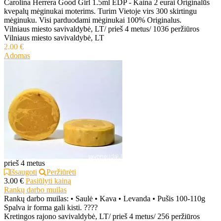
Carolina Herrera Good Girl 1.5ml EDP - Kaina 2 eurai Originalūs
kvepalų mėginukai moterims. Turim Vietoje virs 300 skirtingu
mėginuku. Visi parduodami mėginukai 100% Originalus.
Vilniaus miesto savivaldybė, LT
/
prieš 4 metus
/
1036 peržiūros
Vilniaus miesto savivaldybė, LT
2.00 €
Adomas
prieš 4 metus
Išsaugoti
Peržiūrėti
3.00 €
Pasiūlyti kainą
Rankų darbo muilas
Rankų darbo muilas: • Saulė • Kava • Levanda • Pušis 100-110g
Spalva ir forma gali kisti. ????
Kretingos rajono savivaldybė, LT
/
prieš 4 metus
/
256 peržiūros