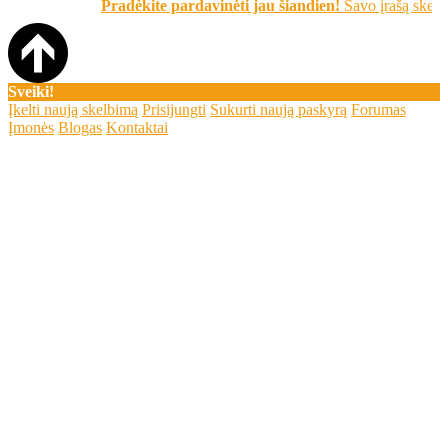
Pradėkite pardavinėti jau šiandien!
Savo įrašą skelbkite nem
Sveiki!
Įkelti naują skelbimą
Prisijungti
Sukurti naują paskyrą
Forumas
Įmonės
Blogas
Kontaktai