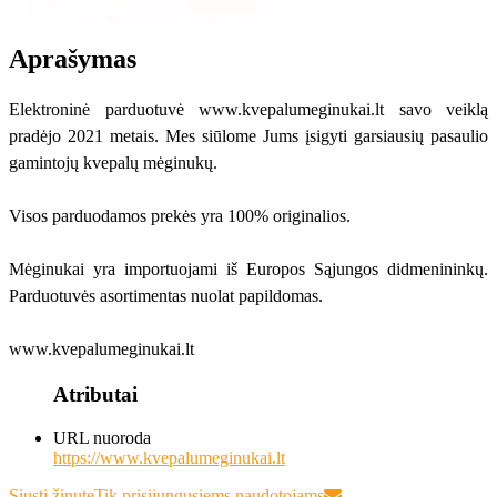
Aprašymas
Elektroninė parduotuvė www.kvepalumeginukai.lt savo veiklą
pradėjo 2021 metais. Mes siūlome Jums įsigyti garsiausių pasaulio
gamintojų kvepalų mėginukų.
Visos parduodamos prekės yra 100% originalios.
Mėginukai yra importuojami iš Europos Sąjungos didmenininkų.
Parduotuvės asortimentas nuolat papildomas.
www.kvepalumeginukai.lt
Atributai
URL nuoroda
https://www.kvepalumeginukai.lt
Siųsti žinutę
Tik prisijungusiems naudotojams