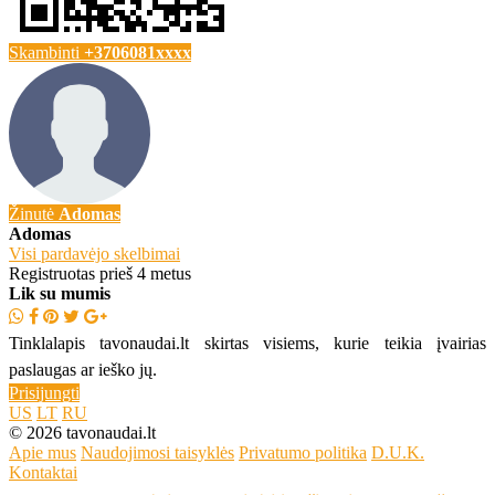
Skambinti
+3706081xxxx
Žinutė
Adomas
Adomas
Visi pardavėjo skelbimai
Registruotas prieš 4 metus
Lik su mumis
Tinklalapis tavonaudai.lt skirtas visiems, kurie teikia įvairias
paslaugas ar ieško jų.
Prisijungti
US
LT
RU
© 2026 tavonaudai.lt
Apie mus
Naudojimosi taisyklės
Privatumo politika
D.U.K.
Kontaktai