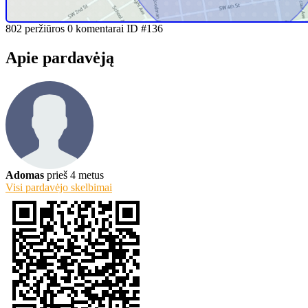
sąrašą
802 peržiūros
0 komentarai
ID #136
Apie pardavėją
Adomas
prieš 4 metus
Visi pardavėjo skelbimai