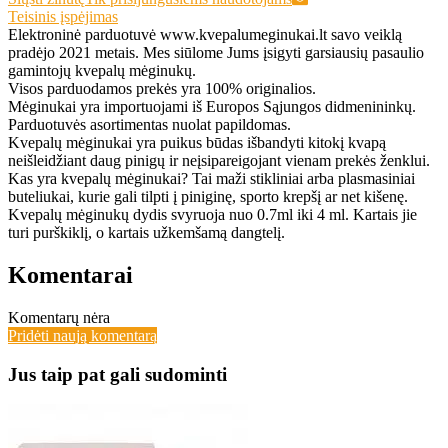
Teisinis įspėjimas
Elektroninė parduotuvė www.kvepalumeginukai.lt savo veiklą
pradėjo 2021 metais. Mes siūlome Jums įsigyti garsiausių pasaulio
gamintojų kvepalų mėginukų.
Visos parduodamos prekės yra 100% originalios.
Mėginukai yra importuojami iš Europos Sąjungos didmenininkų.
Parduotuvės asortimentas nuolat papildomas.
Kvepalų mėginukai yra puikus būdas išbandyti kitokį kvapą
neišleidžiant daug pinigų ir neįsipareigojant vienam prekės ženklui.
Kas yra kvepalų mėginukai? Tai maži stikliniai arba plasmasiniai
buteliukai, kurie gali tilpti į piniginę, sporto krepšį ar net kišenę.
Kvepalų mėginukų dydis svyruoja nuo 0.7ml iki 4 ml. Kartais jie
turi purškiklį, o kartais užkemšamą dangtelį.
Komentarai
Komentarų nėra
Pridėti naują komentarą
Jus taip pat gali sudominti