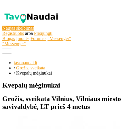
Naujas skelbimas
Registruotis
arba
Prisijungti
Blogas
Įmonės
Forumas
"Messenger"
"Messenger"
tavonaudai.lt
/
Grožis, sveikata
/
Kvepalų mėginukai
Kvepalų mėginukai
Grožis, sveikata
Vilnius, Vilniaus miesto
savivaldybė, LT
prieš 4 metus