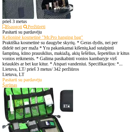
prieš 3 metus
Išsaugoti
Peržiūrėti
Pasitarti su pardavėju
Kelioninė kosmetinė "Mr.Pro hanging bag"
Praktiška kosmetinė su daugybe skyrių. * Geras dydis, nei per
didelė nei per maža * Yra pakankamai kišenių,kad sutalpinti
šampūną, kūno prausiklius, makiažą, akių šešėlius, šepetėlius ir kitus
vonios reikmenis. * Galima pasikabinti vonios kambaryje virš
kriauklės ar bet kur kitur. * Atspari vandeniui. Specifikacijos: *...
Lietuva, LT
/
prieš 3 metus
/
342 peržiūros
Lietuva, LT
Pasitarti su pardavėju
Šarūnas