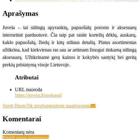
Aprašymas
Juvela – tai stilingų apyrankių, papuošalų poroms ir aksesuarų
internetinė parduotuvė. Čia taip pat rasite kortelių dėklų, auskarų,
kaklo papuošalų, žiedų ir kitų stiliaus detalių. Platus asortimentas
užtikrina, kad kiekvienas ras sau ar artimam žmogui tinkamą stilingą
aksesuarą. Užtikriname gerą kainos ir kokybės santykį bei greitą
prekių pristatymą visoje Lietuvoje.
Atributai
URL nuoroda
https://juvela.lt/auskarai/
Siųsti žinutę
Tik prisijungusiems naudotojams
Komentarai
Komentarų nėra
Pridėti naują komentarą