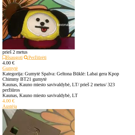
prieš 2 metus
Išsaugoti
Peržiūrėti
4.00 €
Gumytė
Kategorija: Gumytė Spalva: Geltona Būklė: Labai gera Kpop
Chimmy BT21 gumytė
Kaunas, Kauno miesto savivaldybė, LT
/
prieš 2 metus
/
323
peržiūros
Kaunas, Kauno miesto savivaldybė, LT
4.00 €
Austėja