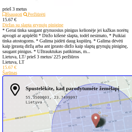
prieš 3 metus
Išsaugoti
Peržiūrėti
15.67 €
Diržas su slapta grynųjų pinigine
* Gerai tinka saugant grynuosius pinigus kelionėje jei kažkas norėtų
apvogti ar apiplėšti * Diržo kišenė slapta, todėl nesimato, * Puikiai
tinka atostogoms. * Galima įsidėti daug kupiūrų. * Galima dėvėti
kaip įprastą diržą arba ant įprasto diržo kaip slaptą grynųjų piniginę,
saugant pinigus. * Užtrauktukas patikimas, m...
Lietuva, LT
/
prieš 3 metus
/
225 peržiūros
Lietuva, LT
15.67 €
Šarūnas
Spustelėkite, kad parodytumėte žemėlapį
55.3500003, 23.7499997
Lietuva