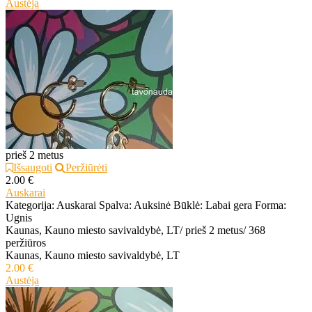
Austėja
prieš 2 metus
Išsaugoti
Peržiūrėti
2.00 €
Auskarai
Kategorija: Auskarai Spalva: Auksinė Būklė: Labai gera Forma:
Ugnis
Kaunas, Kauno miesto savivaldybė, LT
/
prieš 2 metus
/
368
peržiūros
Kaunas, Kauno miesto savivaldybė, LT
2.00 €
Austėja