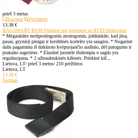
prieš 3 metus
Išsaugoti
Peržiūrėti
13.38 €
BAGSMART RFID Piniginė ant juosmens su RFID blokavimu
* Mėgaukitės nerūpestingomis atostogomis, įsitikinkite, kad jūsų
pasas, grynieji pinigai ir kreditinės kortelės yra saugios. * Nugarinė
dalis pagaminta iš tinkluoto kvėpuojančio audinio, dėl patogumo ir
prakaito sugerimo. * Elastinė juostele išsitempia o sagtis yra
reguliuojama. * 2 užtrauktukinės kišenės. Priekinė kiš...
Lietuva, LT
/
prieš 3 metus
/
210 peržiūros
Lietuva, LT
13.38 €
Šarūnas