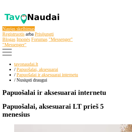
Naujas skelbimas
Registruotis
arba
Prisijungti
Blogas
Įmonės
Forumas
"Messenger"
"Messenger"
tavonaudai.lt
/
Papuošalai, aksesuarai
/
Papuošalai ir aksesuarai internetu
/
Nusiųsti draugui
Papuošalai ir aksesuarai internetu
Papuošalai, aksesuarai
LT
prieš 5
menesius