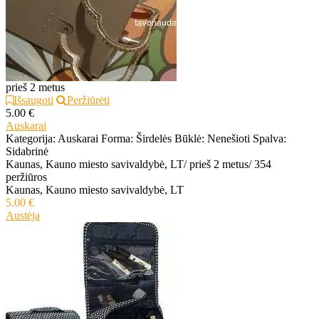
prieš 2 metus
Išsaugoti
Peržiūrėti
5.00 €
Auskarai
Kategorija: Auskarai Forma: Širdelės Būklė: Nenešioti Spalva:
Sidabrinė
Kaunas, Kauno miesto savivaldybė, LT
/
prieš 2 metus
/
354
peržiūros
Kaunas, Kauno miesto savivaldybė, LT
5.00 €
Austėja