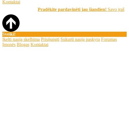
Kontaktai
Pradėkite pardavinėti jau šiandien!
Savo įrašą skelb
Sveiki!
Įkelti naują skelbimą
Prisijungti
Sukurti naują paskyrą
Forumas
Įmonės
Blogas
Kontaktai