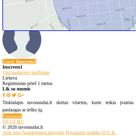
Skambinti
+3706766xxxx
Žinutė
Inscreen1
Inscreen1
Visi pardavėjo skelbimai
Lietuva
Registruotas prieš 1 metus
Lik su mumis
Tinklalapis tavonaudai.lt skirtas visiems, kurie teikia įvairias
paslaugas ar ieško jų.
Prisijungti
US
LT
RU
© 2026 tavonaudai.lt
Apie mus
Naudojimosi taisyklės
Privatumo politika
D.U.K.