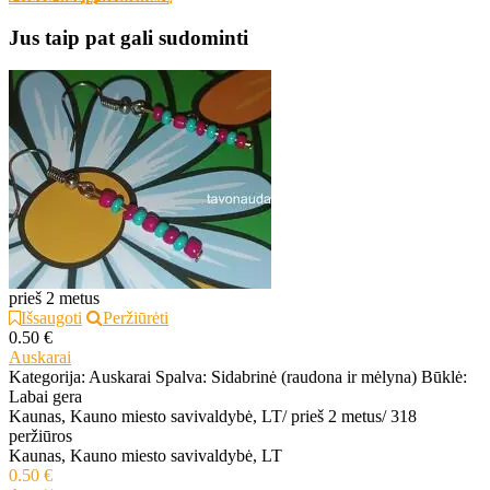
Jus taip pat gali sudominti
prieš 2 metus
Išsaugoti
Peržiūrėti
0.50 €
Auskarai
Kategorija: Auskarai Spalva: Sidabrinė (raudona ir mėlyna) Būklė:
Labai gera
Kaunas, Kauno miesto savivaldybė, LT
/
prieš 2 metus
/
318
peržiūros
Kaunas, Kauno miesto savivaldybė, LT
0.50 €