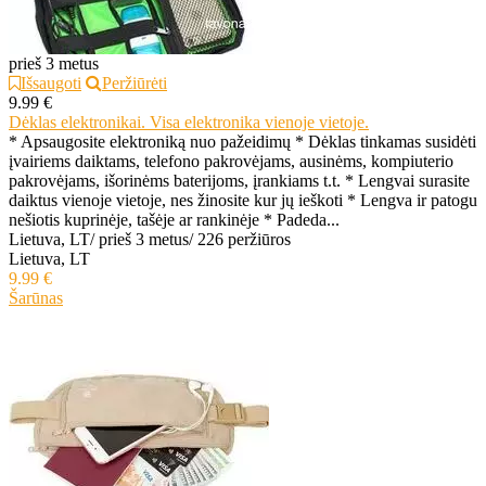
prieš 3 metus
Išsaugoti
Peržiūrėti
9.99 €
Dėklas elektronikai. Visa elektronika vienoje vietoje.
* Apsaugosite elektroniką nuo pažeidimų * Dėklas tinkamas susidėti
įvairiems daiktams, telefono pakrovėjams, ausinėms, kompiuterio
pakrovėjams, išorinėms baterijoms, įrankiams t.t. * Lengvai surasite
daiktus vienoje vietoje, nes žinosite kur jų ieškoti * Lengva ir patogu
nešiotis kuprinėje, tašėje ar rankinėje * Padeda...
Lietuva, LT
/
prieš 3 metus
/
226 peržiūros
Lietuva, LT
9.99 €
Šarūnas