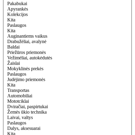
Pakabukai
Apyrankės
Kolekcijos
Kita
Paslaugos
Kita
Auginantiems vaikus
Drabužėliai, avalynė
Baldai
Priežūros priemonės
Vežimėliai, autokėdutės
Žaislai
Mokyklinės prekės
Paslaugos
Judėjimo priemonės
Kita
Transportas
Automobiliai
Mototciklai
Dviračiai, paspirtukai
Žemės ūkio technika
Laivai, valtys
Paslaugos
Dalys, aksesuarai
Kita