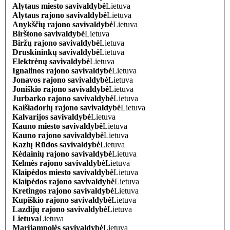
Alytaus miesto savivaldybė
Lietuva
Alytaus rajono savivaldybė
Lietuva
Anykščių rajono savivaldybė
Lietuva
Birštono savivaldybė
Lietuva
Biržų rajono savivaldybė
Lietuva
Druskininkų savivaldybė
Lietuva
Elektrėnų savivaldybė
Lietuva
Ignalinos rajono savivaldybė
Lietuva
Jonavos rajono savivaldybė
Lietuva
Joniškio rajono savivaldybė
Lietuva
Jurbarko rajono savivaldybė
Lietuva
Kaišiadorių rajono savivaldybė
Lietuva
Kalvarijos savivaldybė
Lietuva
Kauno miesto savivaldybė
Lietuva
Kauno rajono savivaldybė
Lietuva
Kazlų Rūdos savivaldybė
Lietuva
Kėdainių rajono savivaldybė
Lietuva
Kelmės rajono savivaldybė
Lietuva
Klaipėdos miesto savivaldybė
Lietuva
Klaipėdos rajono savivaldybė
Lietuva
Kretingos rajono savivaldybė
Lietuva
Kupiškio rajono savivaldybė
Lietuva
Lazdijų rajono savivaldybė
Lietuva
Lietuva
Lietuva
Marijampolės savivaldybė
Lietuva