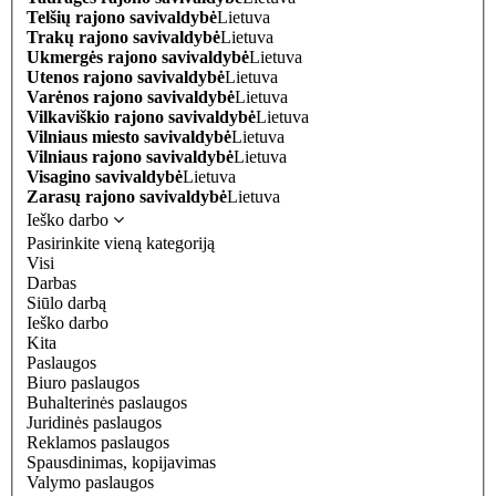
Telšių rajono savivaldybė
Lietuva
Trakų rajono savivaldybė
Lietuva
Ukmergės rajono savivaldybė
Lietuva
Utenos rajono savivaldybė
Lietuva
Varėnos rajono savivaldybė
Lietuva
Vilkaviškio rajono savivaldybė
Lietuva
Vilniaus miesto savivaldybė
Lietuva
Vilniaus rajono savivaldybė
Lietuva
Visagino savivaldybė
Lietuva
Zarasų rajono savivaldybė
Lietuva
Ieško darbo
Pasirinkite vieną kategoriją
Visi
Darbas
Siūlo darbą
Ieško darbo
Kita
Paslaugos
Biuro paslaugos
Buhalterinės paslaugos
Juridinės paslaugos
Reklamos paslaugos
Spausdinimas, kopijavimas
Valymo paslaugos