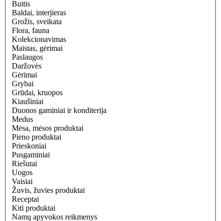
Buitis
Baldai, interjieras
Grožis, sveikata
Flora, fauna
Kolekcionavimas
Maistas, gėrimai
Paslaugos
Daržovės
Gėrimai
Grybai
Grūdai, kruopos
Kiaušiniai
Duonos gaminiai ir konditerija
Medus
Mėsa, mėsos produktai
Pieno produktai
Prieskoniai
Pusgaminiai
Riešutai
Uogos
Vaisiai
Žuvis, žuvies produktai
Receptai
Kiti produktai
Namų apyvokos reikmenys