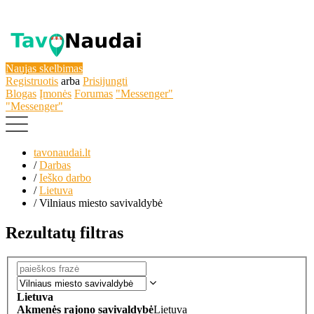
Naujas skelbimas
Registruotis
arba
Prisijungti
Blogas
Įmonės
Forumas
"Messenger"
"Messenger"
tavonaudai.lt
/
Darbas
/
Ieško darbo
/
Lietuva
/
Vilniaus miesto savivaldybė
Rezultatų filtras
Lietuva
Akmenės rajono savivaldybė
Lietuva