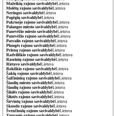
Mažeikių rajono savivaldybė
Lietuva
Molėtų rajono savivaldybė
Lietuva
Neringos savivaldybė
Lietuva
Pagėgių savivaldybė
Lietuva
Pakruojo rajono savivaldybė
Lietuva
Palangos miesto savivaldybė
Lietuva
Panevėžio miesto savivaldybė
Lietuva
Panevėžio rajono savivaldybė
Lietuva
Pasvalio rajono savivaldybė
Lietuva
Plungės rajono savivaldybė
Lietuva
Prienų rajono savivaldybė
Lietuva
Radviliškio rajono savivaldybė
Lietuva
Raseinių rajono savivaldybė
Lietuva
Rietavo savivaldybė
Lietuva
Rokiškio rajono savivaldybė
Lietuva
Šakių rajono savivaldybė
Lietuva
Šalčininkų rajono savivaldybė
Lietuva
Šiaulių miesto savivaldybė
Lietuva
Šiaulių rajono savivaldybė
Lietuva
Šilalės rajono savivaldybė
Lietuva
Šilutės rajono savivaldybė
Lietuva
Širvintų rajono savivaldybė
Lietuva
Skuodo rajono savivaldybė
Lietuva
Švenčionių rajono savivaldybė
Lietuva
Tauragės rajono savivaldybė
Lietuva