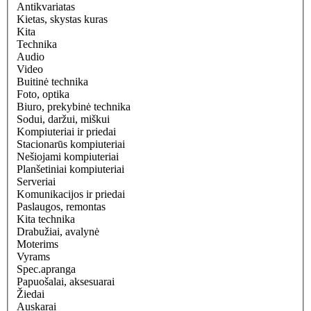
Antikvariatas
Kietas, skystas kuras
Kita
Technika
Audio
Video
Buitinė technika
Foto, optika
Biuro, prekybinė technika
Sodui, daržui, miškui
Kompiuteriai ir priedai
Stacionarūs kompiuteriai
Nešiojami kompiuteriai
Planšetiniai kompiuteriai
Serveriai
Komunikacijos ir priedai
Paslaugos, remontas
Kita technika
Drabužiai, avalynė
Moterims
Vyrams
Spec.apranga
Papuošalai, aksesuarai
Žiedai
Auskarai