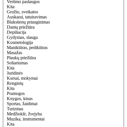
Vertimo paslaugos
Kita
Grožio, sveikatos
Auskarai, tatuiravimas
Blakstienų priauginimas
Dantų priežiūra
Depiliacija
Gydymas, slauga
Kosmetologija
Manikiūras, pedikiūras
Masažas
Plaukų priežiūra
Soliariumas
Kita
Juridinės
Kursai, mokymai
Renginių
Kita
Pramogos
Knygos, kinas
Sportas, žaidimai
Turizmas
Medžioklė, žvejyba
Muzika, instrumentai
Kita