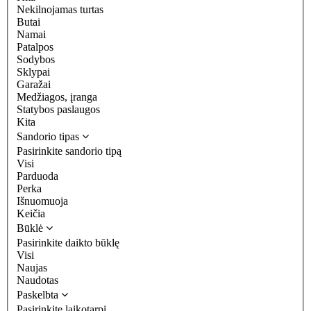
Nekilnojamas turtas
Butai
Namai
Patalpos
Sodybos
Sklypai
Garažai
Medžiagos, įranga
Statybos paslaugos
Kita
Sandorio tipas
Pasirinkite sandorio tipą
Visi
Parduoda
Perka
Išnuomuoja
Keičia
Būklė
Pasirinkite daikto būklę
Visi
Naujas
Naudotas
Paskelbta
Pasirinkite laikotarpį