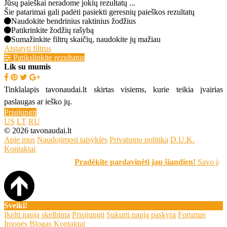
Jūsų paieškai neradome jokių rezultatų ...
Šie patarimai gali padėti pasiekti geresnių paieškos rezultatų
Naudokite bendrinius raktinius žodžius
Patikrinkite žodžių rašybą
Sumažinkite filtrų skaičių, naudokite jų mažiau
Atstatyti filtrus
Patikslinkite rezultatus
Lik su mumis
Tinklalapis tavonaudai.lt skirtas visiems, kurie teikia įvairias
paslaugas ar ieško jų.
Prisijungti
US
LT
RU
© 2026 tavonaudai.lt
Apie mus
Naudojimosi taisyklės
Privatumo politika
D.U.K.
Kontaktai
Pradėkite pardavinėti jau šiandien!
Savo įrašą
Sveiki!
Įkelti naują skelbimą
Prisijungti
Sukurti naują paskyrą
Forumas
Įmonės
Blogas
Kontaktai