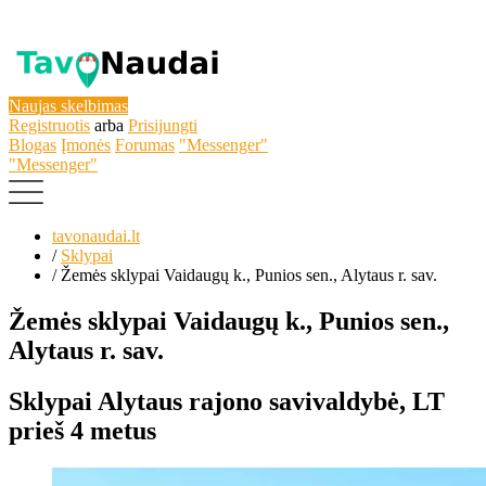
Naujas skelbimas
Registruotis
arba
Prisijungti
Blogas
Įmonės
Forumas
"Messenger"
"Messenger"
tavonaudai.lt
/
Sklypai
/
Žemės sklypai Vaidaugų k., Punios sen., Alytaus r. sav.
Žemės sklypai Vaidaugų k., Punios sen.,
Alytaus r. sav.
Sklypai
Alytaus rajono savivaldybė, LT
prieš 4 metus