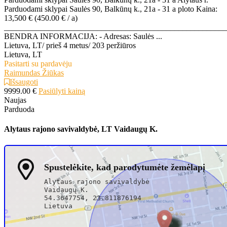
Parduodami sklypai Saulės 90, Balkūnų k., 21a - 31 a ploto Kaina:
13,500 € (450.00 € / a)
_______________________________________________________
BENDRA INFORMACIJA: - Adresas: Saulės ...
Lietuva, LT
/
prieš 4 metus
/
203 peržiūros
Lietuva, LT
Pasitarti su pardavėju
Raimundas Žiūkas
Išsaugoti
9999.00 €
Pasiūlyti kainą
Naujas
Parduoda
Alytaus rajono savivaldybė, LT Vaidaugų K.
Spustelėkite, kad parodytumėte žemėlapį
Alytaus rajono savivaldybė
Vaidaugų K.
54.3647754, 23.811876194
Lietuva