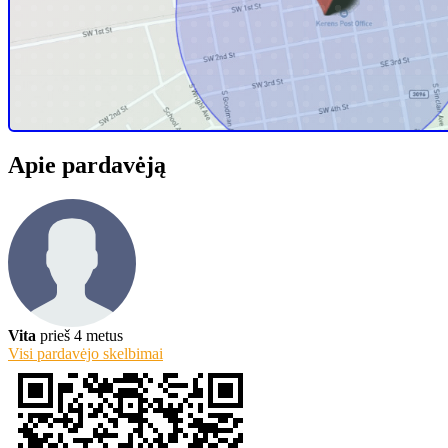
Žinutė pardavėjui
Rekomenduoti draugui
Spausdinti sąrašą
433 peržiūros
0 komentarai
ID #185
Apie pardavėją
Vita
prieš 4 metus
Visi pardavėjo skelbimai