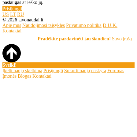
paslaugas ar ieško jų.
Prisijungti
US
LT
RU
© 2026 tavonaudai.lt
Apie mus
Naudojimosi taisyklės
Privatumo politika
D.U.K.
Kontaktai
Pradėkite pardavinėti jau šiandien!
Savo įrašą skelbkite 
Sveiki!
Įkelti naują skelbimą
Prisijungti
Sukurti naują paskyrą
Forumas
Įmonės
Blogas
Kontaktai