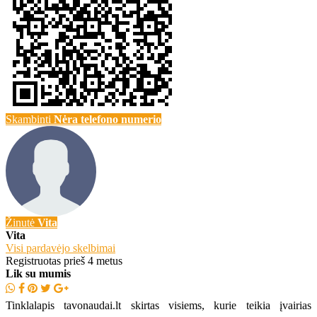
Skambinti
Nėra telefono numerio
Žinutė
Vita
Vita
Visi pardavėjo skelbimai
Registruotas prieš 4 metus
Lik su mumis
Tinklalapis tavonaudai.lt skirtas visiems, kurie teikia įvairias