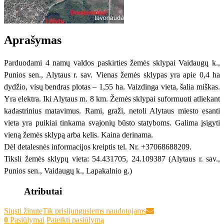
Aprašymas
Parduodami 4 namų valdos paskirties žemės sklypai Vaidaugų k.,
Punios sen., Alytaus r. sav. Vienas žemės sklypas yra apie 0,4 ha
dydžio, visų bendras plotas – 1,55 ha. Vaizdinga vieta, šalia miškas.
Yra elektra. Iki Alytaus m. 8 km. Žemės sklypai suformuoti atliekant
kadastrinius matavimus. Rami, graži, netoli Alytaus miesto esanti
vieta yra puikiai tinkama svajonių būsto statyboms. Galima įsigyti
vieną žemės sklypą arba kelis. Kaina derinama.
Dėl detalesnės informacijos kreiptis tel. Nr. +37068688209.
Tiksli žemės sklypų vieta: 54.431705, 24.109387 (Alytaus r. sav.,
Punios sen., Vaidaugų k., Lapakalnio g.)
Atributai
Siųsti žinutę
Tik prisijungusiems naudotojams
0
Pasiūlymai
Pateikti pasiūlymą