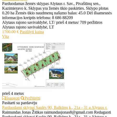
Parduodamas žemės sklypas Alytaus r. Sav., Pivašiūnų sen.,
Kazimieravo k. Sklypas yra žemės ūkio paskirties. Sklypo plotas
0.20 ha Žemės ūkio naudmenų našumo balas: 45.0 Dėl išsamesnės
informacijos kreiptis telefonu: 8 686 88209
Alytaus rajono savivaldybė, LT
/
prieš 4 metus
/
709 peržiūros
Alytaus rajono savivaldybė, LT
1700.00 €
Pasiūlyti kainą
Vita
prieš 4 metus
Išsaugoti
Peržiūrėti
Pasitarti su pardavėju
Parduodami sklypai Saulės 90, Balkūnų k., 21a - 31 a Alytaus r.
Raimundas Jonas Žiūkas raimundasjonas8@gmail.com Redaguoti
Parduodami sklypai Saulės 90, Balkūnų k., 21a - 31 a Alytaus r.