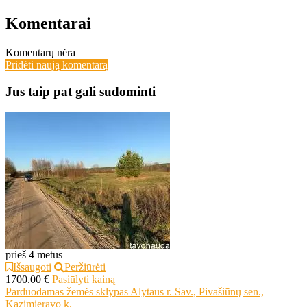
Komentarai
Komentarų nėra
Pridėti naują komentarą
Jus taip pat gali sudominti
prieš 4 metus
Išsaugoti
Peržiūrėti
1700.00 €
Pasiūlyti kainą
Parduodamas žemės sklypas Alytaus r. Sav., Pivašiūnų sen.,
Kazimieravo k.