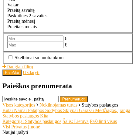
Vakar
Praeitą savaitę
Paskutines 2 savaites
Praeitą mėnesį
Praeitais metais
€
€
Skelbimai su nuotraukom
Daugiau filtrų
Uždaryti
Paieška
Paieškos prenumerata
Prenumeruoti
Visos kategorijos
Nekilnojamas turtas
Statybos paslaugos
Butai
Namai
Patalpos
Sodybos
Sklypai
Garažai
Medžiagos, įranga
Statybos paslaugos
Kita
Kategorija: Statybos paslaugos
Šalis: Lietuva
Pašalinti visus
Visi
Privatus
Įmonė
Naujai įrašyti