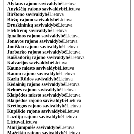
Alytaus rajono savivaldybė
Lietuva
Anykščių rajono savivaldybė
Lietuva
Birštono savivaldybė
Lietuva
Biržų rajono savivaldybė
Lietuva
Druskininkų savivaldybė
Lietuva
Elektrėnų savivaldybė
Lietuva
Ignalinos rajono savivaldybė
Lietuva
Jonavos rajono savivaldybė
Lietuva
Joniškio rajono savivaldybė
Lietuva
Jurbarko rajono savivaldybė
Lietuva
Kaišiadorių rajono savivaldybė
Lietuva
Kalvarijos savivaldybė
Lietuva
Kauno miesto savivaldybė
Lietuva
Kauno rajono savivaldybė
Lietuva
Kazlų Rūdos savivaldybė
Lietuva
Kėdainių rajono savivaldybė
Lietuva
Kelmės rajono savivaldybė
Lietuva
Klaipėdos miesto savivaldybė
Lietuva
Klaipėdos rajono savivaldybė
Lietuva
Kretingos rajono savivaldybė
Lietuva
Kupiškio rajono savivaldybė
Lietuva
Lazdijų rajono savivaldybė
Lietuva
Lietuva
Lietuva
Marijampolės savivaldybė
Lietuva
Mažeikių rajono savivaldybė
Lietuva