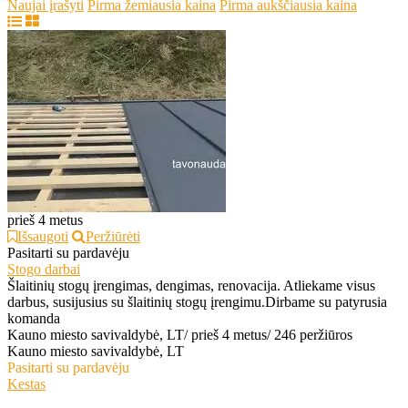
Naujai įrašyti
Pirma žemiausia kaina
Pirma aukščiausia kaina
prieš 4 metus
Išsaugoti
Peržiūrėti
Pasitarti su pardavėju
Stogo darbai
Šlaitinių stogų įrengimas, dengimas, renovacija. Atliekame visus
darbus, susijusius su šlaitinių stogų įrengimu.Dirbame su patyrusia
komanda
Kauno miesto savivaldybė, LT
/
prieš 4 metus
/
246 peržiūros
Kauno miesto savivaldybė, LT
Pasitarti su pardavėju
Kestas