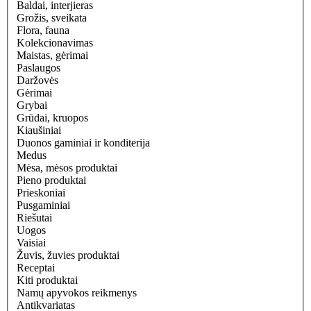
Baldai, interjieras
Grožis, sveikata
Flora, fauna
Kolekcionavimas
Maistas, gėrimai
Paslaugos
Daržovės
Gėrimai
Grybai
Grūdai, kruopos
Kiaušiniai
Duonos gaminiai ir konditerija
Medus
Mėsa, mėsos produktai
Pieno produktai
Prieskoniai
Pusgaminiai
Riešutai
Uogos
Vaisiai
Žuvis, žuvies produktai
Receptai
Kiti produktai
Namų apyvokos reikmenys
Antikvariatas