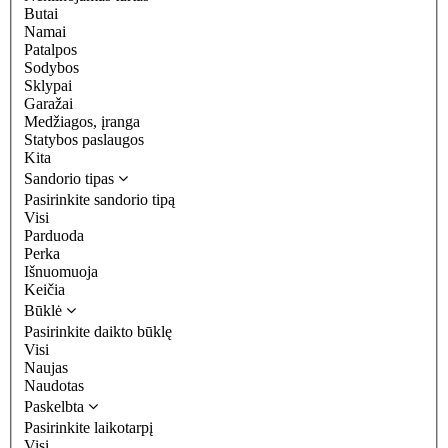
Butai
Namai
Patalpos
Sodybos
Sklypai
Garažai
Medžiagos, įranga
Statybos paslaugos
Kita
Sandorio tipas
Pasirinkite sandorio tipą
Visi
Parduoda
Perka
Išnuomuoja
Keičia
Būklė
Pasirinkite daikto būklę
Visi
Naujas
Naudotas
Paskelbta
Pasirinkite laikotarpį
Visi