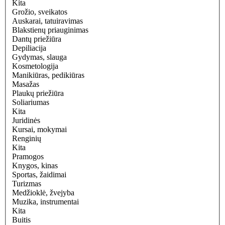
Kita
Grožio, sveikatos
Auskarai, tatuiravimas
Blakstienų priauginimas
Dantų priežiūra
Depiliacija
Gydymas, slauga
Kosmetologija
Manikiūras, pedikiūras
Masažas
Plaukų priežiūra
Soliariumas
Kita
Juridinės
Kursai, mokymai
Renginių
Kita
Pramogos
Knygos, kinas
Sportas, žaidimai
Turizmas
Medžioklė, žvejyba
Muzika, instrumentai
Kita
Buitis