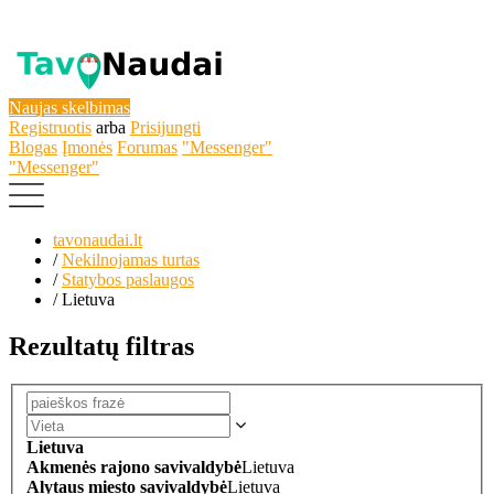
Naujas skelbimas
Registruotis
arba
Prisijungti
Blogas
Įmonės
Forumas
"Messenger"
"Messenger"
tavonaudai.lt
/
Nekilnojamas turtas
/
Statybos paslaugos
/
Lietuva
Rezultatų filtras
Lietuva
Akmenės rajono savivaldybė
Lietuva
Alytaus miesto savivaldybė
Lietuva