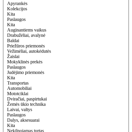
Apyrankės
Kolekcijos
Kita
Paslaugos
Kita
Auginantiems vaikus
Drabužėliai, avalynė
Baldai
Priežūros priemonės
Vežimėliai, autokėdutės
Žaislai
Mokyklinės prekės
Paslaugos
Judėjimo priemonės
Kita
Transportas
Automobiliai
Mototciklai
Dviračiai, paspirtukai
Žemės ūkio technika
Laivai, valtys
Paslaugos
Dalys, aksesuarai
Kita
Nekilnojamas turtas