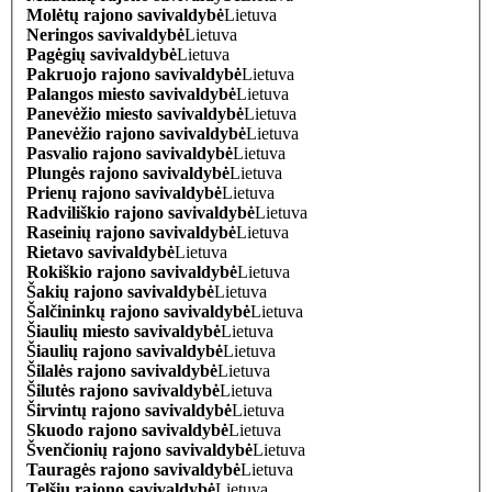
Molėtų rajono savivaldybė
Lietuva
Neringos savivaldybė
Lietuva
Pagėgių savivaldybė
Lietuva
Pakruojo rajono savivaldybė
Lietuva
Palangos miesto savivaldybė
Lietuva
Panevėžio miesto savivaldybė
Lietuva
Panevėžio rajono savivaldybė
Lietuva
Pasvalio rajono savivaldybė
Lietuva
Plungės rajono savivaldybė
Lietuva
Prienų rajono savivaldybė
Lietuva
Radviliškio rajono savivaldybė
Lietuva
Raseinių rajono savivaldybė
Lietuva
Rietavo savivaldybė
Lietuva
Rokiškio rajono savivaldybė
Lietuva
Šakių rajono savivaldybė
Lietuva
Šalčininkų rajono savivaldybė
Lietuva
Šiaulių miesto savivaldybė
Lietuva
Šiaulių rajono savivaldybė
Lietuva
Šilalės rajono savivaldybė
Lietuva
Šilutės rajono savivaldybė
Lietuva
Širvintų rajono savivaldybė
Lietuva
Skuodo rajono savivaldybė
Lietuva
Švenčionių rajono savivaldybė
Lietuva
Tauragės rajono savivaldybė
Lietuva
Telšių rajono savivaldybė
Lietuva