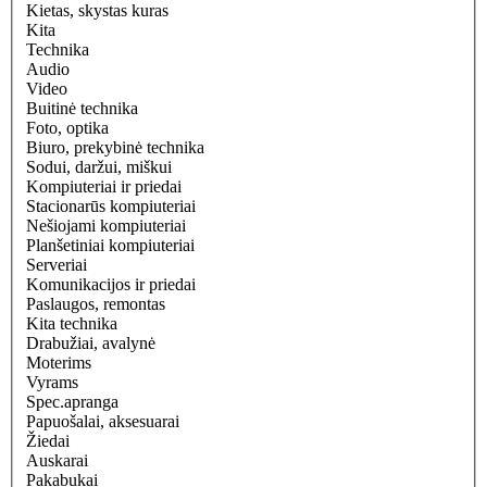
Kietas, skystas kuras
Kita
Technika
Audio
Video
Buitinė technika
Foto, optika
Biuro, prekybinė technika
Sodui, daržui, miškui
Kompiuteriai ir priedai
Stacionarūs kompiuteriai
Nešiojami kompiuteriai
Planšetiniai kompiuteriai
Serveriai
Komunikacijos ir priedai
Paslaugos, remontas
Kita technika
Drabužiai, avalynė
Moterims
Vyrams
Spec.apranga
Papuošalai, aksesuarai
Žiedai
Auskarai
Pakabukai