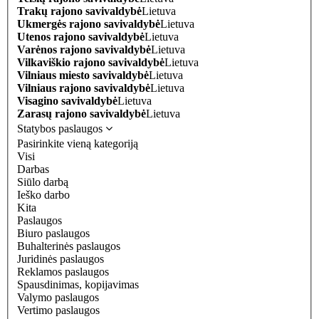
Trakų rajono savivaldybė
Lietuva
Ukmergės rajono savivaldybė
Lietuva
Utenos rajono savivaldybė
Lietuva
Varėnos rajono savivaldybė
Lietuva
Vilkaviškio rajono savivaldybė
Lietuva
Vilniaus miesto savivaldybė
Lietuva
Vilniaus rajono savivaldybė
Lietuva
Visagino savivaldybė
Lietuva
Zarasų rajono savivaldybė
Lietuva
Statybos paslaugos
Pasirinkite vieną kategoriją
Visi
Darbas
Siūlo darbą
Ieško darbo
Kita
Paslaugos
Biuro paslaugos
Buhalterinės paslaugos
Juridinės paslaugos
Reklamos paslaugos
Spausdinimas, kopijavimas
Valymo paslaugos
Vertimo paslaugos