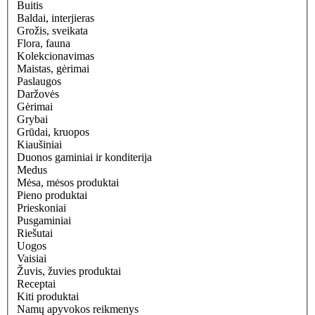
Buitis
Baldai, interjieras
Grožis, sveikata
Flora, fauna
Kolekcionavimas
Maistas, gėrimai
Paslaugos
Daržovės
Gėrimai
Grybai
Grūdai, kruopos
Kiaušiniai
Duonos gaminiai ir konditerija
Medus
Mėsa, mėsos produktai
Pieno produktai
Prieskoniai
Pusgaminiai
Riešutai
Uogos
Vaisiai
Žuvis, žuvies produktai
Receptai
Kiti produktai
Namų apyvokos reikmenys