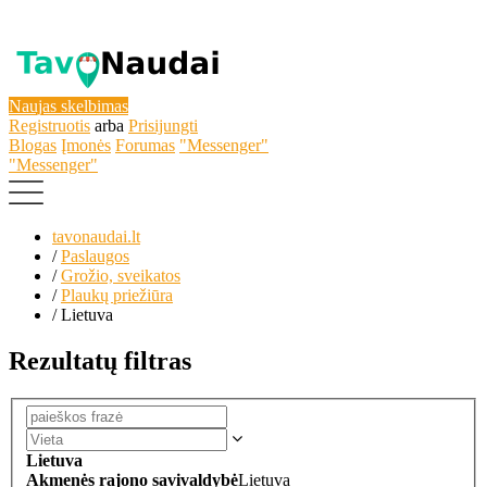
Naujas skelbimas
Registruotis
arba
Prisijungti
Blogas
Įmonės
Forumas
"Messenger"
"Messenger"
tavonaudai.lt
/
Paslaugos
/
Grožio, sveikatos
/
Plaukų priežiūra
/
Lietuva
Rezultatų filtras
Lietuva
Akmenės rajono savivaldybė
Lietuva