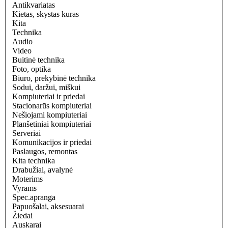
Antikvariatas
Kietas, skystas kuras
Kita
Technika
Audio
Video
Buitinė technika
Foto, optika
Biuro, prekybinė technika
Sodui, daržui, miškui
Kompiuteriai ir priedai
Stacionarūs kompiuteriai
Nešiojami kompiuteriai
Planšetiniai kompiuteriai
Serveriai
Komunikacijos ir priedai
Paslaugos, remontas
Kita technika
Drabužiai, avalynė
Moterims
Vyrams
Spec.apranga
Papuošalai, aksesuarai
Žiedai
Auskarai