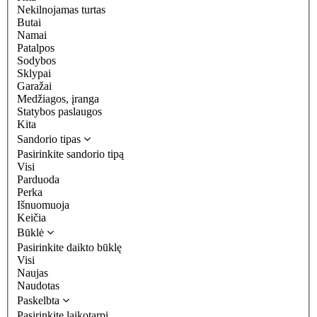
Nekilnojamas turtas
Butai
Namai
Patalpos
Sodybos
Sklypai
Garažai
Medžiagos, įranga
Statybos paslaugos
Kita
Sandorio tipas
Pasirinkite sandorio tipą
Visi
Parduoda
Perka
Išnuomuoja
Keičia
Būklė
Pasirinkite daikto būklę
Visi
Naujas
Naudotas
Paskelbta
Pasirinkite laikotarpį