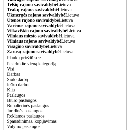
Telšių rajono savivaldybė
Lietuva
Trakų rajono savivaldybė
Lietuva
Ukmergės rajono savivaldybė
Lietuva
Utenos rajono savivaldybė
Lietuva
Varėnos rajono savivaldybė
Lietuva
Vilkaviškio rajono savivaldybė
Lietuva
Vilniaus miesto savivaldybė
Lietuva
Vilniaus rajono savivaldybė
Lietuva
Visagino savivaldybė
Lietuva
Zarasų rajono savivaldybė
Lietuva
Plaukų priežiūra
Pasirinkite vieną kategoriją
Visi
Darbas
Siūlo darbą
Ieško darbo
Kita
Paslaugos
Biuro paslaugos
Buhalterinės paslaugos
Juridinės paslaugos
Reklamos paslaugos
Spausdinimas, kopijavimas
Valymo paslaugos