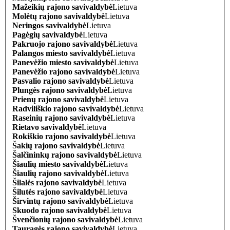
Mažeikių rajono savivaldybė
Lietuva
Molėtų rajono savivaldybė
Lietuva
Neringos savivaldybė
Lietuva
Pagėgių savivaldybė
Lietuva
Pakruojo rajono savivaldybė
Lietuva
Palangos miesto savivaldybė
Lietuva
Panevėžio miesto savivaldybė
Lietuva
Panevėžio rajono savivaldybė
Lietuva
Pasvalio rajono savivaldybė
Lietuva
Plungės rajono savivaldybė
Lietuva
Prienų rajono savivaldybė
Lietuva
Radviliškio rajono savivaldybė
Lietuva
Raseinių rajono savivaldybė
Lietuva
Rietavo savivaldybė
Lietuva
Rokiškio rajono savivaldybė
Lietuva
Šakių rajono savivaldybė
Lietuva
Šalčininkų rajono savivaldybė
Lietuva
Šiaulių miesto savivaldybė
Lietuva
Šiaulių rajono savivaldybė
Lietuva
Šilalės rajono savivaldybė
Lietuva
Šilutės rajono savivaldybė
Lietuva
Širvintų rajono savivaldybė
Lietuva
Skuodo rajono savivaldybė
Lietuva
Švenčionių rajono savivaldybė
Lietuva
Tauragės rajono savivaldybė
Lietuva