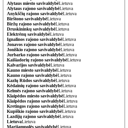
Alytaus miesto savivaldybė
Lietuva
Alytaus rajono savivaldybė
Lietuva
Anykščių rajono savivaldybė
Lietuva
Birštono savivaldybė
Lietuva
Biržų rajono savivaldybė
Lietuva
Druskininkų savivaldybė
Lietuva
Elektrėnų savivaldybė
Lietuva
Ignalinos rajono savivaldybė
Lietuva
Jonavos rajono savivaldybė
Lietuva
Joniškio rajono savivaldybė
Lietuva
Jurbarko rajono savivaldybė
Lietuva
Kaišiadorių rajono savivaldybė
Lietuva
Kalvarijos savivaldybė
Lietuva
Kauno miesto savivaldybė
Lietuva
Kauno rajono savivaldybė
Lietuva
Kazlų Rūdos savivaldybė
Lietuva
Kėdainių rajono savivaldybė
Lietuva
Kelmės rajono savivaldybė
Lietuva
Klaipėdos miesto savivaldybė
Lietuva
Klaipėdos rajono savivaldybė
Lietuva
Kretingos rajono savivaldybė
Lietuva
Kupiškio rajono savivaldybė
Lietuva
Lazdijų rajono savivaldybė
Lietuva
Lietuva
Lietuva
Marijampolės savivaldybė
Lietuva