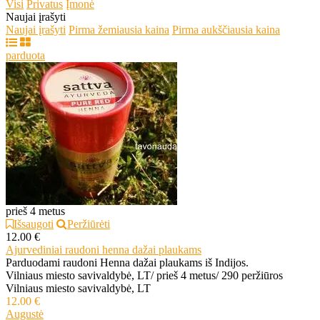
Visi
Privatus
Įmonė
Naujai įrašyti
Naujai įrašyti
Pirma žemiausia kaina
Pirma aukščiausia kaina
parduota
prieš 4 metus
Išsaugoti
Peržiūrėti
12.00 €
Ajurvediniai raudoni henna dažai plaukams
Parduodami raudoni Henna dažai plaukams iš Indijos.
Vilniaus miesto savivaldybė, LT
/
prieš 4 metus
/
290 peržiūros
Vilniaus miesto savivaldybė, LT
12.00 €
Augustė