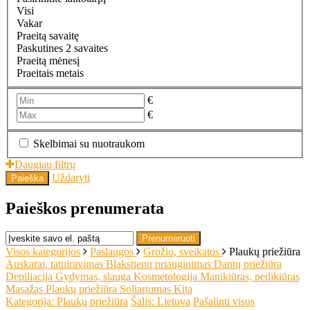
Visi
Vakar
Praeitą savaitę
Paskutines 2 savaites
Praeitą mėnesį
Praeitais metais
€
€
Skelbimai su nuotraukom
Daugiau filtrų
Uždaryti
Paieška
Paieškos prenumerata
Prenumeruoti
Visos kategorijos
Paslaugos
Grožio, sveikatos
Plaukų priežiūra
Auskarai, tatuiravimas
Blakstienų priauginimas
Dantų priežiūra
Depiliacija
Gydymas, slauga
Kosmetologija
Manikiūras, pedikiūras
Masažas
Plaukų priežiūra
Soliariumas
Kita
Kategorija: Plaukų priežiūra
Šalis: Lietuva
Pašalinti visus