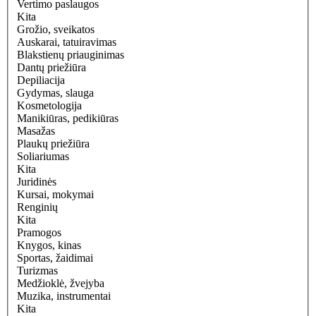
Vertimo paslaugos
Kita
Grožio, sveikatos
Auskarai, tatuiravimas
Blakstienų priauginimas
Dantų priežiūra
Depiliacija
Gydymas, slauga
Kosmetologija
Manikiūras, pedikiūras
Masažas
Plaukų priežiūra
Soliariumas
Kita
Juridinės
Kursai, mokymai
Renginių
Kita
Pramogos
Knygos, kinas
Sportas, žaidimai
Turizmas
Medžioklė, žvejyba
Muzika, instrumentai
Kita