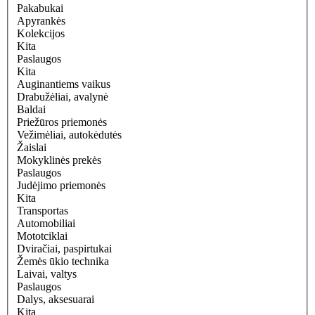
Pakabukai
Apyrankės
Kolekcijos
Kita
Paslaugos
Kita
Auginantiems vaikus
Drabužėliai, avalynė
Baldai
Priežūros priemonės
Vežimėliai, autokėdutės
Žaislai
Mokyklinės prekės
Paslaugos
Judėjimo priemonės
Kita
Transportas
Automobiliai
Mototciklai
Dviračiai, paspirtukai
Žemės ūkio technika
Laivai, valtys
Paslaugos
Dalys, aksesuarai
Kita