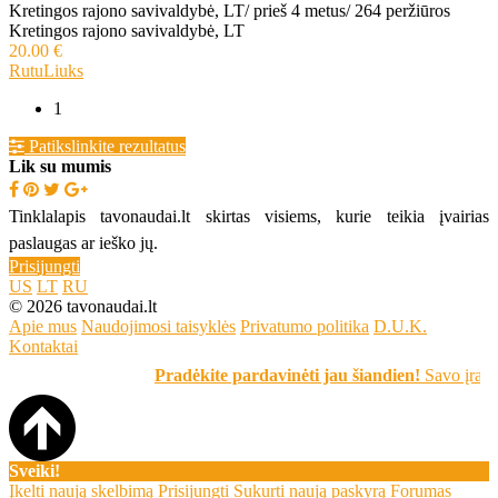
Kretingos rajono savivaldybė, LT
/
prieš 4 metus
/
264 peržiūros
Kretingos rajono savivaldybė, LT
20.00 €
RutuLiuks
1
Patikslinkite rezultatus
Lik su mumis
Tinklalapis tavonaudai.lt skirtas visiems, kurie teikia įvairias
paslaugas ar ieško jų.
Prisijungti
US
LT
RU
© 2026 tavonaudai.lt
Apie mus
Naudojimosi taisyklės
Privatumo politika
D.U.K.
Kontaktai
Pradėkite pardavinėti jau šiandien!
Savo įrašą sk
Sveiki!
Įkelti naują skelbimą
Prisijungti
Sukurti naują paskyrą
Forumas