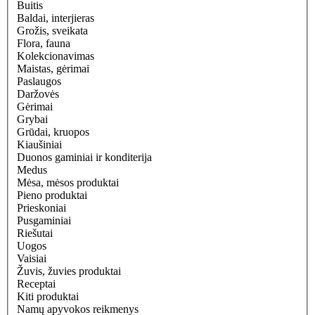
Buitis
Baldai, interjieras
Grožis, sveikata
Flora, fauna
Kolekcionavimas
Maistas, gėrimai
Paslaugos
Daržovės
Gėrimai
Grybai
Grūdai, kruopos
Kiaušiniai
Duonos gaminiai ir konditerija
Medus
Mėsa, mėsos produktai
Pieno produktai
Prieskoniai
Pusgaminiai
Riešutai
Uogos
Vaisiai
Žuvis, žuvies produktai
Receptai
Kiti produktai
Namų apyvokos reikmenys