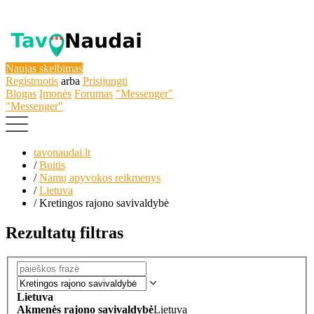
Naujas skelbimas
Registruotis
arba
Prisijungti
Blogas
Įmonės
Forumas
"Messenger"
"Messenger"
tavonaudai.lt
/
Buitis
/
Namų apyvokos reikmenys
/
Lietuva
/
Kretingos rajono savivaldybė
Rezultatų filtras
Lietuva
Akmenės rajono savivaldybė
Lietuva