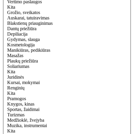
Vertimo paslaugos
Kita
Grožio, sveikatos
Auskarai, tatuiravimas
Blakstienų priauginimas
Dantų priežiūra
Depiliacija
Gydymas, slauga
Kosmetologija
Manikiūras, pedikiūras
Masažas
Plaukų priežiūra
Soliariumas
Kita
Juridinės
Kursai, mokymai
Renginių
Kita
Pramogos
Knygos, kinas
Sportas, žaidimai
Turizmas
Medžioklė, žvejyba
Muzika, instrumentai
Kita