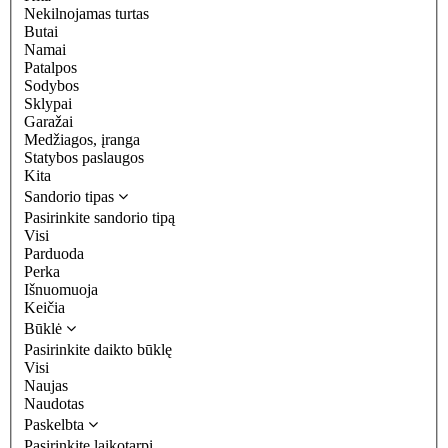
Nekilnojamas turtas
Butai
Namai
Patalpos
Sodybos
Sklypai
Garažai
Medžiagos, įranga
Statybos paslaugos
Kita
Sandorio tipas
Pasirinkite sandorio tipą
Visi
Parduoda
Perka
Išnuomuoja
Keičia
Būklė
Pasirinkite daikto būklę
Visi
Naujas
Naudotas
Paskelbta
Pasirinkite laikotarpį