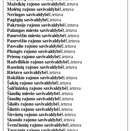
Mažeikių rajono savivaldybė
Lietuva
Molėtų rajono savivaldybė
Lietuva
Neringos savivaldybė
Lietuva
Pagėgių savivaldybė
Lietuva
Pakruojo rajono savivaldybė
Lietuva
Palangos miesto savivaldybė
Lietuva
Panevėžio miesto savivaldybė
Lietuva
Panevėžio rajono savivaldybė
Lietuva
Pasvalio rajono savivaldybė
Lietuva
Plungės rajono savivaldybė
Lietuva
Prienų rajono savivaldybė
Lietuva
Radviliškio rajono savivaldybė
Lietuva
Raseinių rajono savivaldybė
Lietuva
Rietavo savivaldybė
Lietuva
Rokiškio rajono savivaldybė
Lietuva
Šakių rajono savivaldybė
Lietuva
Šalčininkų rajono savivaldybė
Lietuva
Šiaulių miesto savivaldybė
Lietuva
Šiaulių rajono savivaldybė
Lietuva
Šilalės rajono savivaldybė
Lietuva
Šilutės rajono savivaldybė
Lietuva
Širvintų rajono savivaldybė
Lietuva
Skuodo rajono savivaldybė
Lietuva
Švenčionių rajono savivaldybė
Lietuva
Tauragės rajono savivaldybė
Lietuva