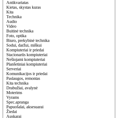
Antikvariatas
Kietas, skystas kuras
Kita
Technika
Audio
Video
Buitinė technika
Foto, optika
Biuro, prekybinė technika
Sodui, daržui, miškui
Kompiuteriai ir priedai
Stacionarūs kompiuteriai
Nešiojami kompiuteriai
Planšetiniai kompiuteriai
Serveriai
Komunikacijos ir priedai
Paslaugos, remontas
Kita technika
Drabužiai, avalynė
Moterims
Vyrams
Spec.apranga
Papuošalai, aksesuarai
Žiedai
Auskarai