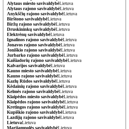
Alytaus miesto savivaldybė
Lietuva
Alytaus rajono savivaldybė
Lietuva
Anykščių rajono savivaldybė
Lietuva
Birštono savivaldybė
Lietuva
Biržų rajono savivaldybė
Lietuva
Druskininkų savivaldybė
Lietuva
Elektrėnų savivaldybė
Lietuva
Ignalinos rajono savivaldybė
Lietuva
Jonavos rajono savivaldybė
Lietuva
Joniškio rajono savivaldybė
Lietuva
Jurbarko rajono savivaldybė
Lietuva
Kaišiadorių rajono savivaldybė
Lietuva
Kalvarijos savivaldybė
Lietuva
Kauno miesto savivaldybė
Lietuva
Kauno rajono savivaldybė
Lietuva
Kazlų Rūdos savivaldybė
Lietuva
Kėdainių rajono savivaldybė
Lietuva
Kelmės rajono savivaldybė
Lietuva
Klaipėdos miesto savivaldybė
Lietuva
Klaipėdos rajono savivaldybė
Lietuva
Kretingos rajono savivaldybė
Lietuva
Kupiškio rajono savivaldybė
Lietuva
Lazdijų rajono savivaldybė
Lietuva
Lietuva
Lietuva
Marijampolės savivaldybė
Lietuva