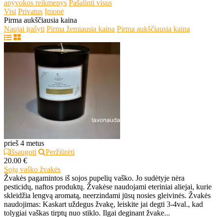
apyvokos reikmenys
Pašalinti visus
Visi
Privatus
Įmonė
Pirma aukščiausia kaina
Naujai įrašyti
Pirma žemiausia kaina
Pirma aukščiausia kaina
prieš 4 metus
Išsaugoti
Peržiūrėti
20.00 €
Sojų vaško žvakės
Žvakės pagamintos iš sojos pupelių vaško. Jo sudėtyje nėra
pesticidų, naftos produktų. Žvakėse naudojami eteriniai aliejai, kurie
skleidžia lengvą aromatą, neerzindami jūsų nosies gleivinės. Žvakės
naudojimas: Kaskart uždegus žvakę, leiskite jai degti 3-4val., kad
tolygiai vaškas tirptų nuo stiklo. Ilgai deginant žvake...