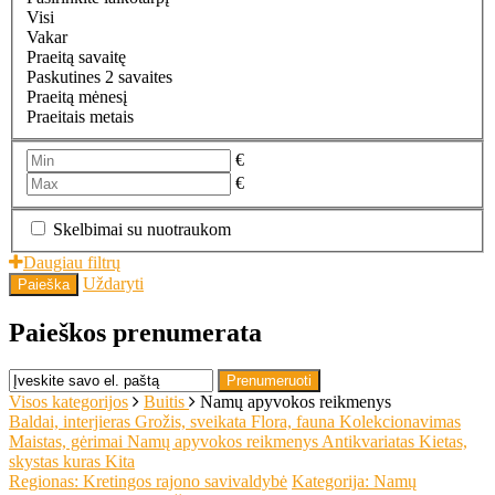
Visi
Vakar
Praeitą savaitę
Paskutines 2 savaites
Praeitą mėnesį
Praeitais metais
€
€
Skelbimai su nuotraukom
Daugiau filtrų
Uždaryti
Paieška
Paieškos prenumerata
Prenumeruoti
Visos kategorijos
Buitis
Namų apyvokos reikmenys
Baldai, interjieras
Grožis, sveikata
Flora, fauna
Kolekcionavimas
Maistas, gėrimai
Namų apyvokos reikmenys
Antikvariatas
Kietas,
skystas kuras
Kita
Regionas: Kretingos rajono savivaldybė
Kategorija: Namų