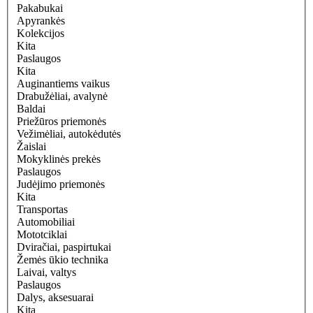
Pakabukai
Apyrankės
Kolekcijos
Kita
Paslaugos
Kita
Auginantiems vaikus
Drabužėliai, avalynė
Baldai
Priežūros priemonės
Vežimėliai, autokėdutės
Žaislai
Mokyklinės prekės
Paslaugos
Judėjimo priemonės
Kita
Transportas
Automobiliai
Mototciklai
Dviračiai, paspirtukai
Žemės ūkio technika
Laivai, valtys
Paslaugos
Dalys, aksesuarai
Kita