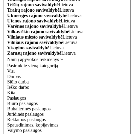
Telšių rajono savivaldybė
Lietuva
Trakų rajono savivaldybė
Lietuva
Ukmergės rajono savivaldybė
Lietuva
Utenos rajono savivaldybė
Lietuva
Varėnos rajono savivaldybė
Lietuva
Vilkaviškio rajono savivaldybė
Lietuva
Vilniaus miesto savivaldybė
Lietuva
Vilniaus rajono savivaldybė
Lietuva
Visagino savivaldybė
Lietuva
Zarasų rajono savivaldybė
Lietuva
Namų apyvokos reikmenys
Pasirinkite vieną kategoriją
Visi
Darbas
Siūlo darbą
Ieško darbo
Kita
Paslaugos
Biuro paslaugos
Buhalterinės paslaugos
Juridinės paslaugos
Reklamos paslaugos
Spausdinimas, kopijavimas
Valymo paslaugos