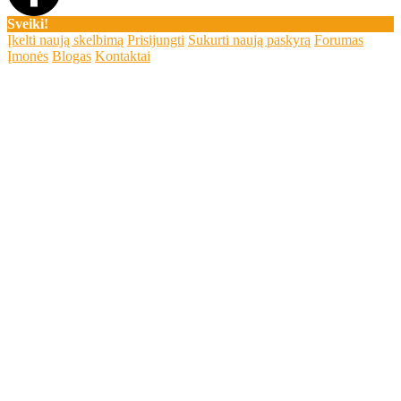
Sveiki!
Įkelti naują skelbimą
Prisijungti
Sukurti naują paskyrą
Forumas
Įmonės
Blogas
Kontaktai