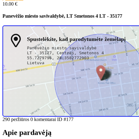
10.00 €
Panevėžio miesto savivaldybė, LT Smetonos 4 LT - 35177
Spustelėkite, kad parodytumėte žemėlapį
Panevėžio miesto savivaldybė
LT - 35177, Centras, Smetonos 4
55.7279796, 24.3582772903
Lietuva
Žinutė pardavėjui
+3706710xxxx
Rekomenduoti draugui
Spausdinti
sąrašą
290 peržiūros
0 komentarai
ID #177
Apie pardavėją