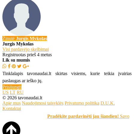
Žinutė
Jurgis Mykolas
Jurgis Mykolas
Visi pardavėjo skelbimai
Registruotas prieš 4 metus
Lik su mumis
Tinklalapis tavonaudai.lt skirtas visiems, kurie teikia įvairias
paslaugas ar ieško jų.
Prisijungti
US
LT
RU
© 2026 tavonaudai.lt
Apie mus
Naudojimosi taisyklės
Privatumo politika
D.U.K.
Kontaktai
Pradėkite pardavinėti jau šiandien!
Savo įrašą