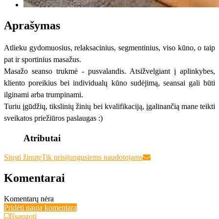
Aprašymas
Atlieku gydomuosius, relaksacinius, segmentinius, viso kūno, o taip
pat ir sportinius masažus.
Masažo seanso trukmė - pusvalandis. Atsižvelgiant į aplinkybes,
kliento poreikius bei individualų kūno sudėjimą, seansai gali būti
ilginami arba trumpinami.
Turiu įgūdžių, tikslinių žinių bei kvalifikaciją, įgalinančią mane teikti
sveikatos priežiūros paslaugas :)
Atributai
Siųsti žinutę
Tik prisijungusiems naudotojams
Komentarai
Komentarų nėra
Pridėti naują komentarą
Išsaugoti