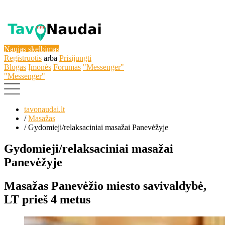
Naujas skelbimas
Registruotis
arba
Prisijungti
Blogas
Įmonės
Forumas
"Messenger"
"Messenger"
tavonaudai.lt
/
Masažas
/
Gydomieji/relaksaciniai masažai Panevėžyje
Gydomieji/relaksaciniai masažai
Panevėžyje
Masažas
Panevėžio miesto savivaldybė,
LT
prieš 4 metus