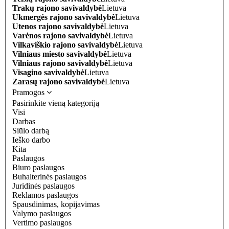
Trakų rajono savivaldybė
Lietuva
Ukmergės rajono savivaldybė
Lietuva
Utenos rajono savivaldybė
Lietuva
Varėnos rajono savivaldybė
Lietuva
Vilkaviškio rajono savivaldybė
Lietuva
Vilniaus miesto savivaldybė
Lietuva
Vilniaus rajono savivaldybė
Lietuva
Visagino savivaldybė
Lietuva
Zarasų rajono savivaldybė
Lietuva
Pramogos
Pasirinkite vieną kategoriją
Visi
Darbas
Siūlo darbą
Ieško darbo
Kita
Paslaugos
Biuro paslaugos
Buhalterinės paslaugos
Juridinės paslaugos
Reklamos paslaugos
Spausdinimas, kopijavimas
Valymo paslaugos
Vertimo paslaugos