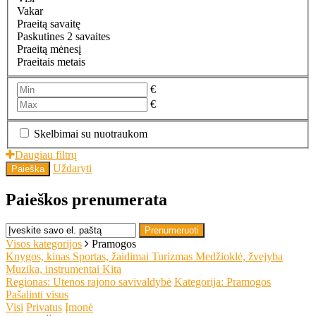
Vakar
Praeitą savaitę
Paskutines 2 savaites
Praeitą mėnesį
Praeitais metais
€
€
Skelbimai su nuotraukom
Daugiau filtrų
Uždaryti
Paieška
Paieškos prenumerata
Prenumeruoti
Visos kategorijos
Pramogos
Knygos, kinas
Sportas, žaidimai
Turizmas
Medžioklė, žvejyba
Muzika, instrumentai
Kita
Regionas: Utenos rajono savivaldybė
Kategorija: Pramogos
Pašalinti visus
Visi
Privatus
Įmonė