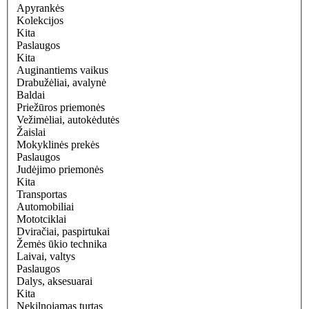
Apyrankės
Kolekcijos
Kita
Paslaugos
Kita
Auginantiems vaikus
Drabužėliai, avalynė
Baldai
Priežūros priemonės
Vežimėliai, autokėdutės
Žaislai
Mokyklinės prekės
Paslaugos
Judėjimo priemonės
Kita
Transportas
Automobiliai
Mototciklai
Dviračiai, paspirtukai
Žemės ūkio technika
Laivai, valtys
Paslaugos
Dalys, aksesuarai
Kita
Nekilnojamas turtas