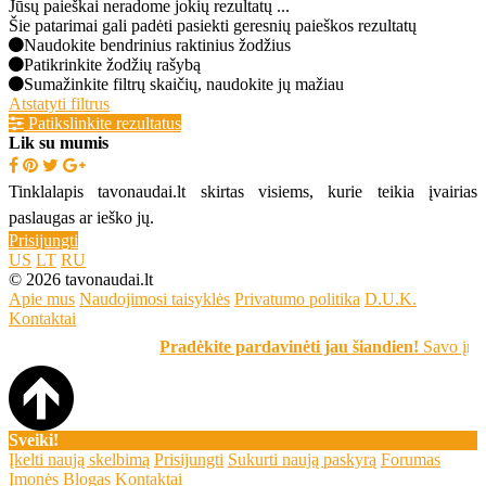
Jūsų paieškai neradome jokių rezultatų ...
Šie patarimai gali padėti pasiekti geresnių paieškos rezultatų
Naudokite bendrinius raktinius žodžius
Patikrinkite žodžių rašybą
Sumažinkite filtrų skaičių, naudokite jų mažiau
Atstatyti filtrus
Patikslinkite rezultatus
Lik su mumis
Tinklalapis tavonaudai.lt skirtas visiems, kurie teikia įvairias
paslaugas ar ieško jų.
Prisijungti
US
LT
RU
© 2026 tavonaudai.lt
Apie mus
Naudojimosi taisyklės
Privatumo politika
D.U.K.
Kontaktai
Pradėkite pardavinėti jau šiandien!
Savo įrašą 
Sveiki!
Įkelti naują skelbimą
Prisijungti
Sukurti naują paskyrą
Forumas
Įmonės
Blogas
Kontaktai