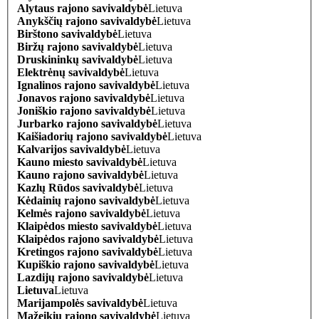
Alytaus rajono savivaldybė
Lietuva
Anykščių rajono savivaldybė
Lietuva
Birštono savivaldybė
Lietuva
Biržų rajono savivaldybė
Lietuva
Druskininkų savivaldybė
Lietuva
Elektrėnų savivaldybė
Lietuva
Ignalinos rajono savivaldybė
Lietuva
Jonavos rajono savivaldybė
Lietuva
Joniškio rajono savivaldybė
Lietuva
Jurbarko rajono savivaldybė
Lietuva
Kaišiadorių rajono savivaldybė
Lietuva
Kalvarijos savivaldybė
Lietuva
Kauno miesto savivaldybė
Lietuva
Kauno rajono savivaldybė
Lietuva
Kazlų Rūdos savivaldybė
Lietuva
Kėdainių rajono savivaldybė
Lietuva
Kelmės rajono savivaldybė
Lietuva
Klaipėdos miesto savivaldybė
Lietuva
Klaipėdos rajono savivaldybė
Lietuva
Kretingos rajono savivaldybė
Lietuva
Kupiškio rajono savivaldybė
Lietuva
Lazdijų rajono savivaldybė
Lietuva
Lietuva
Lietuva
Marijampolės savivaldybė
Lietuva
Mažeikių rajono savivaldybė
Lietuva