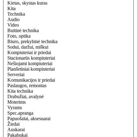
Kietas, skystas kuras
Kita
Technika
Audio
Video
Buitinė technika
Foto, optika
Biuro, prekybinė technika
Sodui, daržui, miškui
Kompiuteriai ir priedai
Stacionarūs kompiuteriai
Nešiojami kompiuteriai
Planšetiniai kompiuteriai
Serveriai
Komunikacijos ir priedai
Paslaugos, remontas
Kita technika
Drabužiai, avalynė
Moterims
Vyrams
Spec.apranga
Papuošalai, aksesuarai
Žiedai
Auskarai
Pakabukai