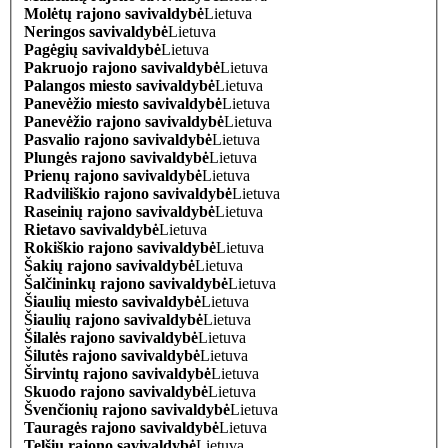
Molėtų rajono savivaldybė
Lietuva
Neringos savivaldybė
Lietuva
Pagėgių savivaldybė
Lietuva
Pakruojo rajono savivaldybė
Lietuva
Palangos miesto savivaldybė
Lietuva
Panevėžio miesto savivaldybė
Lietuva
Panevėžio rajono savivaldybė
Lietuva
Pasvalio rajono savivaldybė
Lietuva
Plungės rajono savivaldybė
Lietuva
Prienų rajono savivaldybė
Lietuva
Radviliškio rajono savivaldybė
Lietuva
Raseinių rajono savivaldybė
Lietuva
Rietavo savivaldybė
Lietuva
Rokiškio rajono savivaldybė
Lietuva
Šakių rajono savivaldybė
Lietuva
Šalčininkų rajono savivaldybė
Lietuva
Šiaulių miesto savivaldybė
Lietuva
Šiaulių rajono savivaldybė
Lietuva
Šilalės rajono savivaldybė
Lietuva
Šilutės rajono savivaldybė
Lietuva
Širvintų rajono savivaldybė
Lietuva
Skuodo rajono savivaldybė
Lietuva
Švenčionių rajono savivaldybė
Lietuva
Tauragės rajono savivaldybė
Lietuva
Telšių rajono savivaldybė
Lietuva