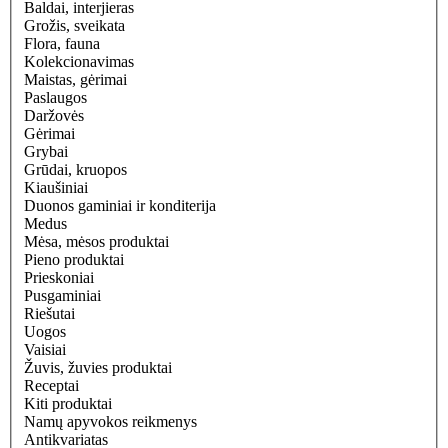
Baldai, interjieras
Grožis, sveikata
Flora, fauna
Kolekcionavimas
Maistas, gėrimai
Paslaugos
Daržovės
Gėrimai
Grybai
Grūdai, kruopos
Kiaušiniai
Duonos gaminiai ir konditerija
Medus
Mėsa, mėsos produktai
Pieno produktai
Prieskoniai
Pusgaminiai
Riešutai
Uogos
Vaisiai
Žuvis, žuvies produktai
Receptai
Kiti produktai
Namų apyvokos reikmenys
Antikvariatas