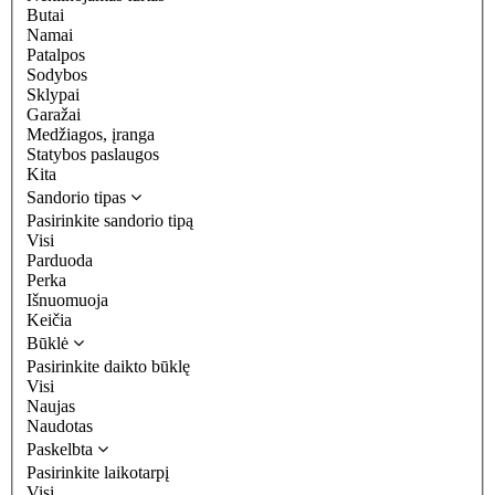
Butai
Namai
Patalpos
Sodybos
Sklypai
Garažai
Medžiagos, įranga
Statybos paslaugos
Kita
Sandorio tipas
Pasirinkite sandorio tipą
Visi
Parduoda
Perka
Išnuomuoja
Keičia
Būklė
Pasirinkite daikto būklę
Visi
Naujas
Naudotas
Paskelbta
Pasirinkite laikotarpį
Visi