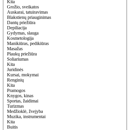
Kita
Grožio, sveikatos
Auskarai, tatuiravimas
Blakstienų priauginimas
Dantų priežiūra
Depiliacija
Gydymas, slauga
Kosmetologija
Manikiūras, pedikiūras
Masažas
Plaukų priežiūra
Soliariumas
Kita
Juridinės
Kursai, mokymai
Renginių
Kita
Pramogos
Knygos, kinas
Sportas, žaidimai
Turizmas
Medžioklė, žvejyba
Muzika, instrumentai
Kita
Buitis