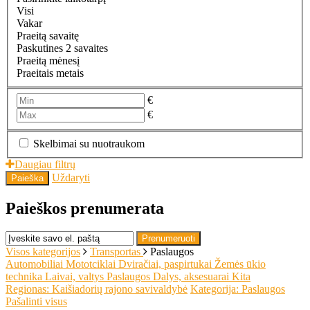
Visi
Vakar
Praeitą savaitę
Paskutines 2 savaites
Praeitą mėnesį
Praeitais metais
€
€
Skelbimai su nuotraukom
Daugiau filtrų
Uždaryti
Paieška
Paieškos prenumerata
Prenumeruoti
Visos kategorijos
Transportas
Paslaugos
Automobiliai
Mototciklai
Dviračiai, paspirtukai
Žemės ūkio
technika
Laivai, valtys
Paslaugos
Dalys, aksesuarai
Kita
Regionas: Kaišiadorių rajono savivaldybė
Kategorija: Paslaugos
Pašalinti visus