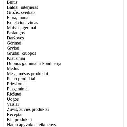
Buitis
Baldai, interjieras
Grožis, sveikata
Flora, fauna
Kolekcionavimas
Maistas, gėrimai
Paslaugos
Daržovės
Gėrimai
Grybai
Grūdai, kruopos
Kiaušiniai
Duonos gaminiai ir konditerija
Medus
Mėsa, mėsos produktai
Pieno produktai
Prieskoniai
Pusgaminiai
Riešutai
Uogos
Vaisiai
Žuvis, žuvies produktai
Receptai
Kiti produktai
Namų apyvokos reikmenys