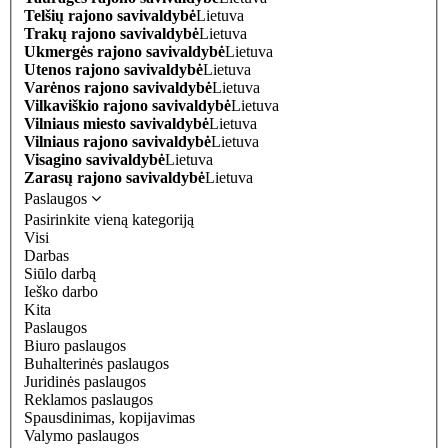
Telšių rajono savivaldybė
Lietuva
Trakų rajono savivaldybė
Lietuva
Ukmergės rajono savivaldybė
Lietuva
Utenos rajono savivaldybė
Lietuva
Varėnos rajono savivaldybė
Lietuva
Vilkaviškio rajono savivaldybė
Lietuva
Vilniaus miesto savivaldybė
Lietuva
Vilniaus rajono savivaldybė
Lietuva
Visagino savivaldybė
Lietuva
Zarasų rajono savivaldybė
Lietuva
Paslaugos
Pasirinkite vieną kategoriją
Visi
Darbas
Siūlo darbą
Ieško darbo
Kita
Paslaugos
Biuro paslaugos
Buhalterinės paslaugos
Juridinės paslaugos
Reklamos paslaugos
Spausdinimas, kopijavimas
Valymo paslaugos