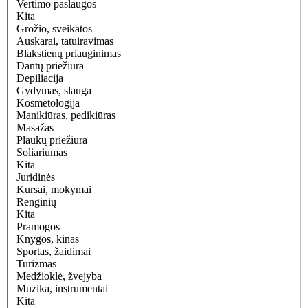
Vertimo paslaugos
Kita
Grožio, sveikatos
Auskarai, tatuiravimas
Blakstienų priauginimas
Dantų priežiūra
Depiliacija
Gydymas, slauga
Kosmetologija
Manikiūras, pedikiūras
Masažas
Plaukų priežiūra
Soliariumas
Kita
Juridinės
Kursai, mokymai
Renginių
Kita
Pramogos
Knygos, kinas
Sportas, žaidimai
Turizmas
Medžioklė, žvejyba
Muzika, instrumentai
Kita