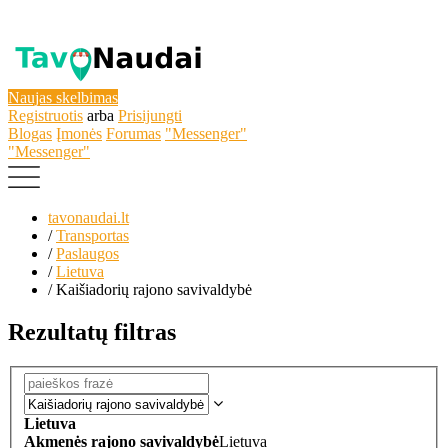
Naujas skelbimas
Registruotis
arba
Prisijungti
Blogas
Įmonės
Forumas
"Messenger"
"Messenger"
tavonaudai.lt
/
Transportas
/
Paslaugos
/
Lietuva
/
Kaišiadorių rajono savivaldybė
Rezultatų filtras
Lietuva
Akmenės rajono savivaldybė
Lietuva