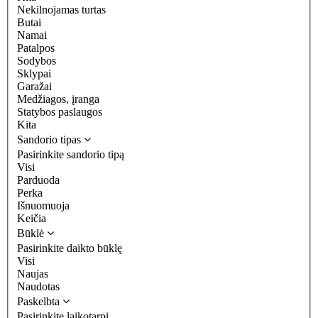
Nekilnojamas turtas
Butai
Namai
Patalpos
Sodybos
Sklypai
Garažai
Medžiagos, įranga
Statybos paslaugos
Kita
Sandorio tipas
Pasirinkite sandorio tipą
Visi
Parduoda
Perka
Išnuomuoja
Keičia
Būklė
Pasirinkite daikto būklę
Visi
Naujas
Naudotas
Paskelbta
Pasirinkite laikotarpį