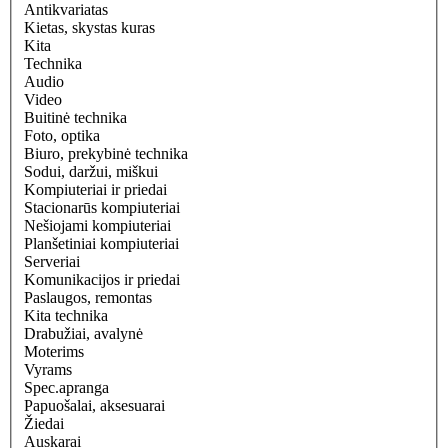
Antikvariatas
Kietas, skystas kuras
Kita
Technika
Audio
Video
Buitinė technika
Foto, optika
Biuro, prekybinė technika
Sodui, daržui, miškui
Kompiuteriai ir priedai
Stacionarūs kompiuteriai
Nešiojami kompiuteriai
Planšetiniai kompiuteriai
Serveriai
Komunikacijos ir priedai
Paslaugos, remontas
Kita technika
Drabužiai, avalynė
Moterims
Vyrams
Spec.apranga
Papuošalai, aksesuarai
Žiedai
Auskarai