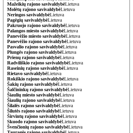
Mažeikių rajono savivaldybė
Lietuva
Molėtų rajono savivaldybė
Lietuva
Neringos savivaldybė
Lietuva
Pagėgių savivaldybė
Lietuva
Pakruojo rajono savivaldybė
Lietuva
Palangos miesto savivaldybė
Lietuva
Panevėžio miesto savivaldybė
Lietuva
Panevėžio rajono savivaldybė
Lietuva
Pasvalio rajono savivaldybė
Lietuva
Plungės rajono savivaldybė
Lietuva
Prienų rajono savivaldybė
Lietuva
Radviliškio rajono savivaldybė
Lietuva
Raseinių rajono savivaldybė
Lietuva
Rietavo savivaldybė
Lietuva
Rokiškio rajono savivaldybė
Lietuva
Šakių rajono savivaldybė
Lietuva
Šalčininkų rajono savivaldybė
Lietuva
Šiaulių miesto savivaldybė
Lietuva
Šiaulių rajono savivaldybė
Lietuva
Šilalės rajono savivaldybė
Lietuva
Šilutės rajono savivaldybė
Lietuva
Širvintų rajono savivaldybė
Lietuva
Skuodo rajono savivaldybė
Lietuva
Švenčionių rajono savivaldybė
Lietuva
Tauragės rajono savivaldybė
Lietuva