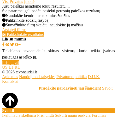
Visi
Privatus
Įmonė
Jūsų paieškai neradome jokių rezultatų ...
Šie patarimai gali padėti pasiekti geresnių paieškos rezultatų
Naudokite bendrinius raktinius žodžius
Patikrinkite žodžių rašybą
Sumažinkite filtrų skaičių, naudokite jų mažiau
Atstatyti filtrus
Patikslinkite rezultatus
Lik su mumis
Tinklalapis tavonaudai.lt skirtas visiems, kurie teikia įvairias
paslaugas ar ieško jų.
Prisijungti
US
LT
RU
© 2026 tavonaudai.lt
Apie mus
Naudojimosi taisyklės
Privatumo politika
D.U.K.
Kontaktai
Pradėkite pardavinėti jau šiandien!
Savo įrašą
Sveiki!
Įkelti naują skelbimą
Prisijungti
Sukurti naują paskyrą
Forumas