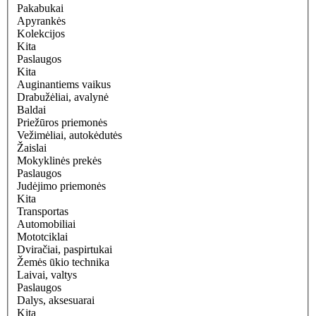
Pakabukai
Apyrankės
Kolekcijos
Kita
Paslaugos
Kita
Auginantiems vaikus
Drabužėliai, avalynė
Baldai
Priežūros priemonės
Vežimėliai, autokėdutės
Žaislai
Mokyklinės prekės
Paslaugos
Judėjimo priemonės
Kita
Transportas
Automobiliai
Mototciklai
Dviračiai, paspirtukai
Žemės ūkio technika
Laivai, valtys
Paslaugos
Dalys, aksesuarai
Kita