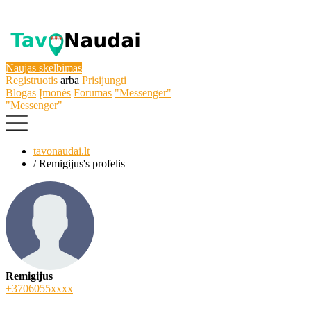
Naujas skelbimas
Registruotis
arba
Prisijungti
Blogas
Įmonės
Forumas
"Messenger"
"Messenger"
tavonaudai.lt
/
Remigijus's profelis
Remigijus
+3706055xxxx