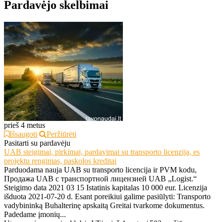
Pardavėjo skelbimai
prieš 4 metus
Išsaugoti
Peržiūrėti
Pasitarti su pardavėju
UAB steigimai, pirkimai, pardavimai su transporto licenzija, es
projektu rengimas, paskolos kreditai
Parduodama nauja UAB su transporto licencija ir PVM kodu,
Продажа UAB с транспортной лицензией UAB „Logist.“
Steigimo data 2021 03 15 Istatinis kapitalas 10 000 eur. Licenzija
išduota 2021-07-20 d. Esant poreikiui galime pasiūlyti: Transporto
vadybininką Buhalterinę apskaitą Greitai tvarkome dokumentus.
Padedame įmonių...