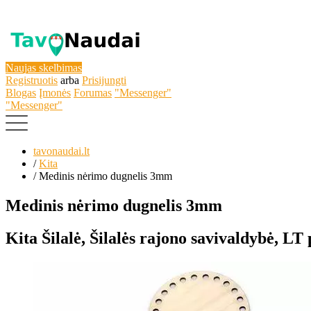
Naujas skelbimas
Registruotis
arba
Prisijungti
Blogas
Įmonės
Forumas
"Messenger"
"Messenger"
tavonaudai.lt
/
Kita
/
Medinis nėrimo dugnelis 3mm
Medinis nėrimo dugnelis 3mm
Kita
Šilalė, Šilalės rajono savivaldybė, LT