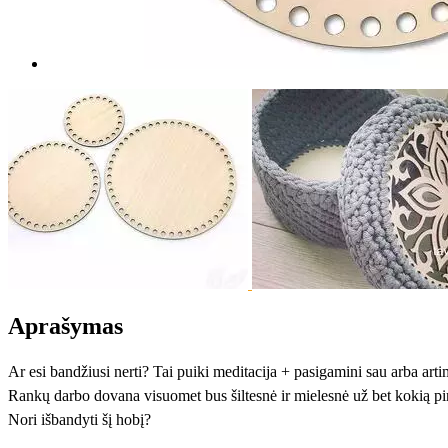
Aprašymas
Ar esi bandžiusi nerti? Tai puiki meditacija + pasigamini sau arba ar
Rankų darbo dovana visuomet bus šiltesnė ir mielesnė už bet kokią pi
Nori išbandyti šį hobį?