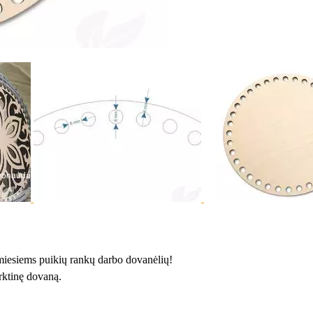
timiesiems puikių rankų darbo dovanėlių!
rktinę dovaną.