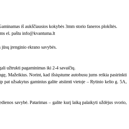
aminamas iš aukščiausios kokybės 3mm storio faneros plokštės.
mums el. paštu info@kvantuma.lt
s jūsų įrenginio ekrano savybės.
ali užtrukti pagaminimas iki 2-4 savaičių.
gę, Mažeikius. Norint, kad išsiųstume autobusu jums reikia pasirinkti
p pat užsakytus gaminius galite atsiimti vietoje – Rytinio kelio g. 5A,
ienos savybė. Patarimas – galite kurį laiką palaikyti uždėjus svorio,