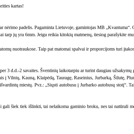
ities kartas!
 ar nėrimo padelis. Pagaminta Lietuvoje, gamintojas MB „Kvantuma“. G
arpai tarp jų yra 6mm. Jeigu reikia kitokių matmenų, tiesiog parašykite 
matomų nuotraukose. Taip pat matomai spalvai ir proporcijoms turi įtako
r 3 d.d.-2 savaites. Šventinių laikotarpiu ar turint daugiau užsakymų g
s į Vilnių, Kauną, Klaipėdą, Tauragę, Raseinius, Jurbarką, Šilutę, Plun
švardintų miestų. Pvz.: „Siųsti autobusu į Jurbarko autobusų stotį“. Tai
 šiek tiek išlinkti, tai nelaikoma gaminio broku, nes tai natūrali med