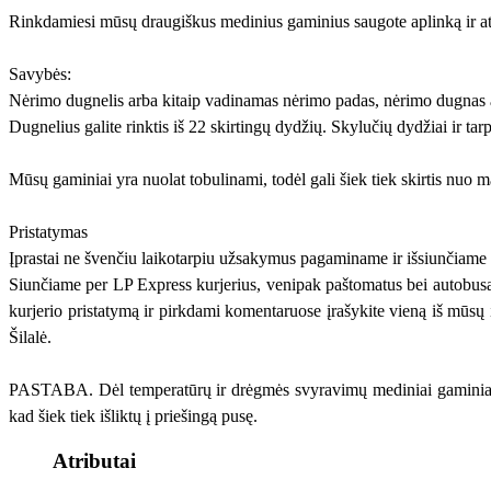
Rinkdamiesi mūsų draugiškus medinius gaminius saugote aplinką ir ate
Savybės:
Nėrimo dugnelis arba kitaip vadinamas nėrimo padas, nėrimo dugnas
Dugnelius galite rinktis iš 22 skirtingų dydžių. Skylučių dydžiai ir t
Mūsų gaminiai yra nuolat tobulinami, todėl gali šiek tiek skirtis nuo 
Pristatymas
Įprastai ne švenčiu laikotarpiu užsakymus pagaminame ir išsiunčiame pe
Siunčiame per LP Express kurjerius, venipak paštomatus bei autobusai
kurjerio pristatymą ir pirkdami komentaruose įrašykite vieną iš mūsų i
Šilalė.
PASTABA. Dėl temperatūrų ir drėgmės svyravimų mediniai gaminiai gali
kad šiek tiek išliktų į priešingą pusę.
Atributai