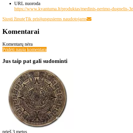
URL nuoroda
https://www.kvantuma.lt/produktas/medinis-nerimo-dugnelis-
Siųsti žinutę
Tik prisijungusiems naudotojams
Komentarai
Komentarų nėra
Pridėti naują komentarą
Jus taip pat gali sudominti
prieš 3 metus