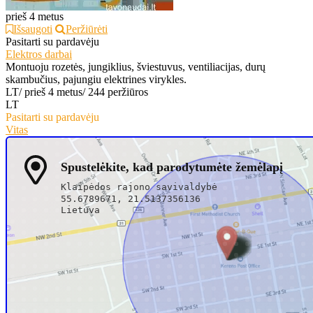
prieš 4 metus
Išsaugoti
Peržiūrėti
Pasitarti su pardavėju
Elektros darbai
Montuoju rozetės, jungiklius, šviestuvus, ventiliacijas, durų
skambučius, pajungiu elektrines virykles.
LT
/
prieš 4 metus
/
244 peržiūros
LT
Pasitarti su pardavėju
Vitas
Spustelėkite, kad parodytumėte žemėlapį
Klaipėdos rajono savivaldybė
55.6789671, 21.5137356136
Lietuva
Skambinti
+3704645xxxx