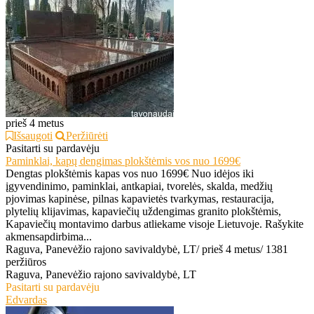
prieš 4 metus
Išsaugoti
Peržiūrėti
Pasitarti su pardavėju
Paminklai, kapų dengimas plokštėmis vos nuo 1699€
Dengtas plokštėmis kapas vos nuo 1699€ Nuo idėjos iki
įgyvendinimo, paminklai, antkapiai, tvorelės, skalda, medžių
pjovimas kapinėse, pilnas kapavietės tvarkymas, restauracija,
plytelių klijavimas, kapaviečių uždengimas granito plokštėmis,
Kapaviečių montavimo darbus atliekame visoje Lietuvoje. Rašykite
akmensapdirbima...
Raguva, Panevėžio rajono savivaldybė, LT
/
prieš 4 metus
/
1381
peržiūros
Raguva, Panevėžio rajono savivaldybė, LT
Pasitarti su pardavėju
Edvardas