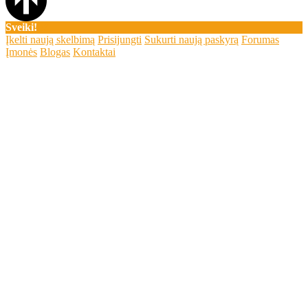
Sveiki!
Įkelti naują skelbimą
Prisijungti
Sukurti naują paskyrą
Forumas
Įmonės
Blogas
Kontaktai