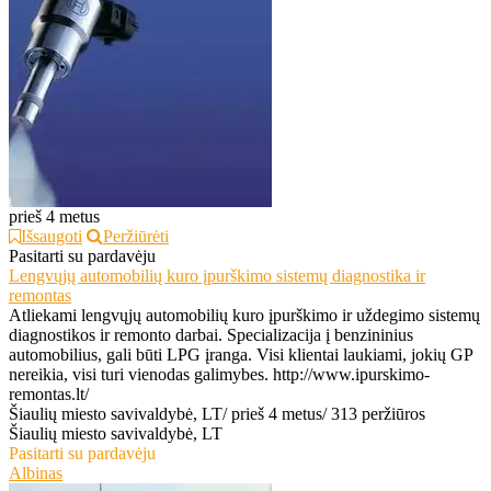
prieš 4 metus
Išsaugoti
Peržiūrėti
Pasitarti su pardavėju
Lengvųjų automobilių kuro įpurškimo sistemų diagnostika ir
remontas
Atliekami lengvųjų automobilių kuro įpurškimo ir uždegimo sistemų
diagnostikos ir remonto darbai. Specializacija į benzininius
automobilius, gali būti LPG įranga. Visi klientai laukiami, jokių GP
nereikia, visi turi vienodas galimybes. http://www.ipurskimo-
remontas.lt/
Šiaulių miesto savivaldybė, LT
/
prieš 4 metus
/
313 peržiūros
Šiaulių miesto savivaldybė, LT
Pasitarti su pardavėju
Albinas