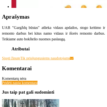
Aprašymas
UAB "Gargždų būstas" atlieka vidaus apdailos, stogo keitimo ir
remonto darbus bei kitus namo vidaus ir išorės remonto darbus.
Teikiame auto bokštelio nuomos paslaugą.
Atributai
Siųsti žinutę
Tik prisijungusiems naudotojams
Komentarai
Komentarų nėra
Pridėti naują komentarą
Jus taip pat gali sudominti