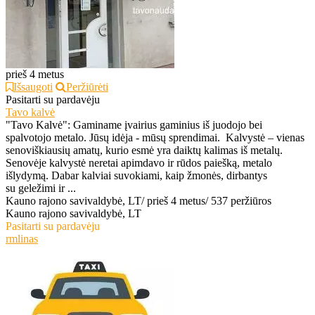
prieš 4 metus
Išsaugoti
Peržiūrėti
Pasitarti su pardavėju
Tavo kalvė
"Tavo Kalvė": Gaminame įvairius gaminius iš juodojo bei
spalvotojo metalo. Jūsų idėja - mūsų sprendimai. Kalvystė – vienas
senoviškiausių amatų, kurio esmė yra daiktų kalimas iš metalų.
Senovėje kalvystė neretai apimdavo ir rūdos paiešką, metalo
išlydymą. Dabar kalviai suvokiami, kaip žmonės, dirbantys
su geležimi ir ...
Kauno rajono savivaldybė, LT
/
prieš 4 metus
/
537 peržiūros
Kauno rajono savivaldybė, LT
Pasitarti su pardavėju
rmlinas