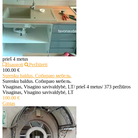
prieš 4 metus
Išsaugoti
Peržiūrėti
100.00 €
Surenku baldus. Собираю мебель.
Surenku baldus. Собираю мебель.
Visaginas, Visagino savivaldybė, LT
/
prieš 4 metus
/
373 peržiūros
Visaginas, Visagino savivaldybė, LT
100.00 €
Gintas