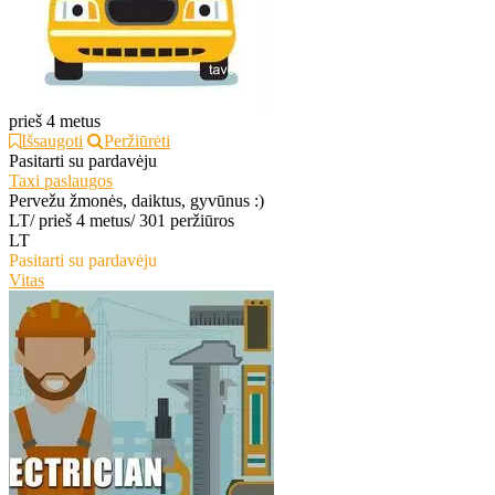
prieš 4 metus
Išsaugoti
Peržiūrėti
Pasitarti su pardavėju
Taxi paslaugos
Pervežu žmonės, daiktus, gyvūnus :)
LT
/
prieš 4 metus
/
301 peržiūros
LT
Pasitarti su pardavėju
Vitas