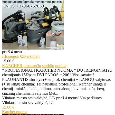
prieš 4 metus
Išsaugoti
Peržiūrėti
15.00 €
KARCHER plaunančių siurblių nuoma
* PROFESIONALI KARCHER NUOMA * DU ĮRENGINIAI su
chemijomis 15€/para DVI PAROS = 20€ ! Visą savaitę !
PLAUNANTIS siurblys (+ su prof. chemija) + LANGŲ valytuvas
(+ su langų chemija) Tai naujausia profesionali Karcher įranga ir
chemija minkštų baldų, kilimų, autosalonų plovimui, sofų, lovų,
čiužinių cheminiam valymui Met...
Vilniaus miesto savivaldybė, LT
/
prieš 4 metus
/
604 peržiūros
Vilniaus miesto savivaldybė, LT
15.00 €
Karcher nuoma