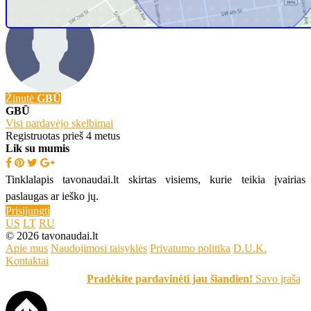
Žinutė
GBŪ
GBŪ
Visi pardavėjo skelbimai
Registruotas prieš 4 metus
Lik su mumis
Tinklalapis tavonaudai.lt skirtas visiems, kurie teikia įvairias
paslaugas ar ieško jų.
Prisijungti
US
LT
RU
© 2026 tavonaudai.lt
Apie mus
Naudojimosi taisyklės
Privatumo politika
D.U.K.
Kontaktai
Pradėkite pardavinėti jau šiandien!
Savo įrašą skelbki