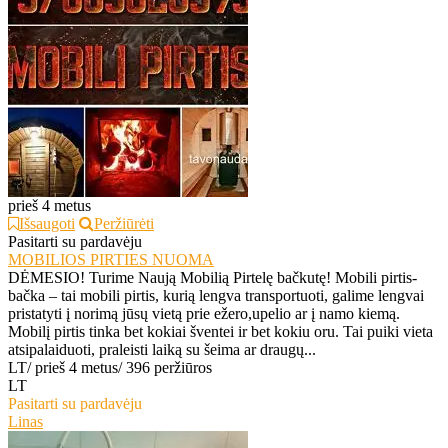
prieš 4 metus
Išsaugoti
Peržiūrėti
Pasitarti su pardavėju
MOBILIOS PIRTIES NUOMA
DĖMESIO! Turime Naują Mobilią Pirtelę bačkutę! Mobili pirtis-
bačka – tai mobili pirtis, kurią lengva transportuoti, galime lengvai
pristatyti į norimą jūsų vietą prie ežero,upelio ar į namo kiemą.
Mobilį pirtis tinka bet kokiai šventei ir bet kokiu oru. Tai puiki vieta
atsipalaiduoti, praleisti laiką su šeima ar draugų...
LT
/
prieš 4 metus
/
396 peržiūros
LT
Pasitarti su pardavėju
Linas