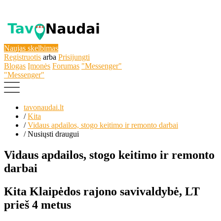
Naujas skelbimas
Registruotis
arba
Prisijungti
Blogas
Įmonės
Forumas
"Messenger"
"Messenger"
tavonaudai.lt
/
Kita
/
Vidaus apdailos, stogo keitimo ir remonto darbai
/
Nusiųsti draugui
Vidaus apdailos, stogo keitimo ir remonto
darbai
Kita
Klaipėdos rajono savivaldybė, LT
prieš 4 metus