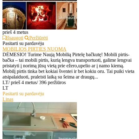
prieš 4 metus
Išsaugoti
Peržiūrėti
Pasitarti su pardavėju
MOBILIOS PIRTIES NUOMA
DĖMESIO! Turime Naują Mobilią Pirtelę bačkutę! Mobili pirtis-
bačka – tai mobili pirtis, kurią lengva transportuoti, galime lengvai
pristatyti į norimą jūsų vietą prie ežero,upelio ar į namo kiemą.
Mobilį pirtis tinka bet kokiai šventei ir bet kokiu oru. Tai puiki vieta
atsipalaiduoti, praleisti laiką su šeima ar draugų...
LT
/
prieš 4 metus
/
396 peržiūros
LT
Pasitarti su pardavėju
Linas