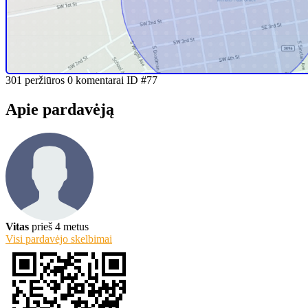
Žinutė pardavėjui
+3706933xxxx
Rekomenduoti draugui
Spausdinti
sąrašą
301 peržiūros
0 komentarai
ID #77
Apie pardavėją
Vitas
prieš 4 metus
Visi pardavėjo skelbimai