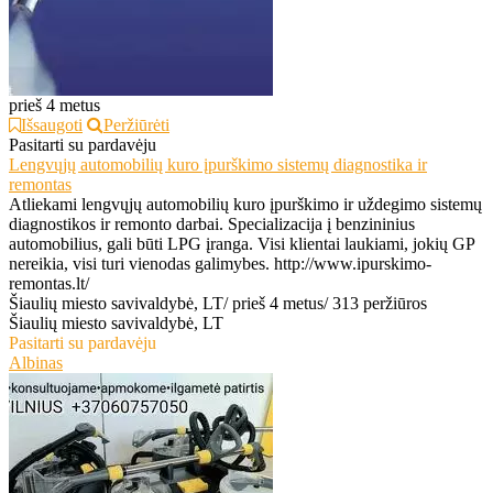
prieš 4 metus
Išsaugoti
Peržiūrėti
Pasitarti su pardavėju
Lengvųjų automobilių kuro įpurškimo sistemų diagnostika ir
remontas
Atliekami lengvųjų automobilių kuro įpurškimo ir uždegimo sistemų
diagnostikos ir remonto darbai. Specializacija į benzininius
automobilius, gali būti LPG įranga. Visi klientai laukiami, jokių GP
nereikia, visi turi vienodas galimybes. http://www.ipurskimo-
remontas.lt/
Šiaulių miesto savivaldybė, LT
/
prieš 4 metus
/
313 peržiūros
Šiaulių miesto savivaldybė, LT
Pasitarti su pardavėju
Albinas