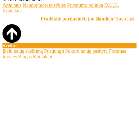
Apie mus
Naudojimosi taisyklės
Privatumo politika
D.U.K.
Kontaktai
Pradėkite pardavinėti jau šiandien!
Savo įrašą skelbk
Sveiki!
Įkelti naują skelbimą
Prisijungti
Sukurti naują paskyrą
Forumas
Įmonės
Blogas
Kontaktai