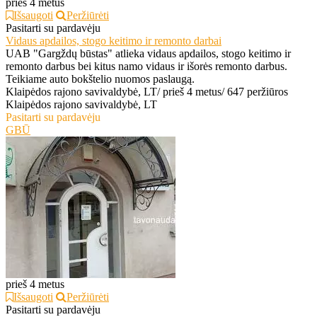
prieš 4 metus
Išsaugoti
Peržiūrėti
Pasitarti su pardavėju
Vidaus apdailos, stogo keitimo ir remonto darbai
UAB "Gargždų būstas" atlieka vidaus apdailos, stogo keitimo ir
remonto darbus bei kitus namo vidaus ir išorės remonto darbus.
Teikiame auto bokštelio nuomos paslaugą.
Klaipėdos rajono savivaldybė, LT
/
prieš 4 metus
/
647 peržiūros
Klaipėdos rajono savivaldybė, LT
Pasitarti su pardavėju
GBŪ
prieš 4 metus
Išsaugoti
Peržiūrėti
Pasitarti su pardavėju