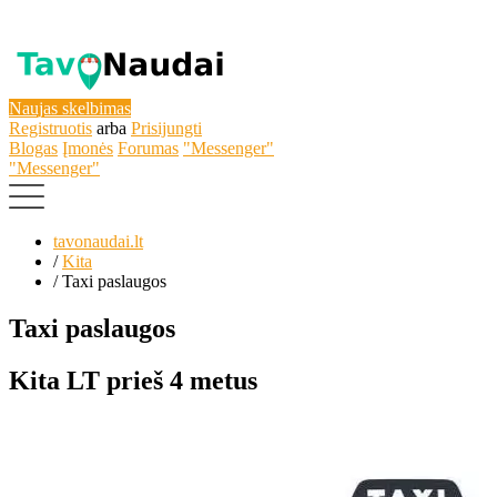
Naujas skelbimas
Registruotis
arba
Prisijungti
Blogas
Įmonės
Forumas
"Messenger"
"Messenger"
tavonaudai.lt
/
Kita
/
Taxi paslaugos
Taxi paslaugos
Kita
LT
prieš 4 metus