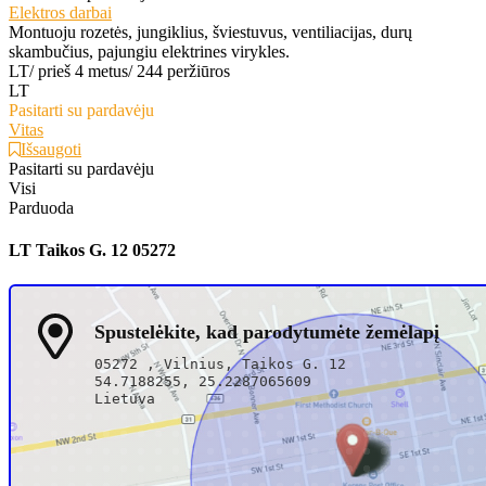
Elektros darbai
Montuoju rozetės, jungiklius, šviestuvus, ventiliacijas, durų
skambučius, pajungiu elektrines virykles.
LT
/
prieš 4 metus
/
244 peržiūros
LT
Pasitarti su pardavėju
Vitas
Išsaugoti
Pasitarti su pardavėju
Visi
Parduoda
LT Taikos G. 12 05272
Spustelėkite, kad parodytumėte žemėlapį
05272 , Vilnius, Taikos G. 12
54.7188255, 25.2287065609
Lietuva