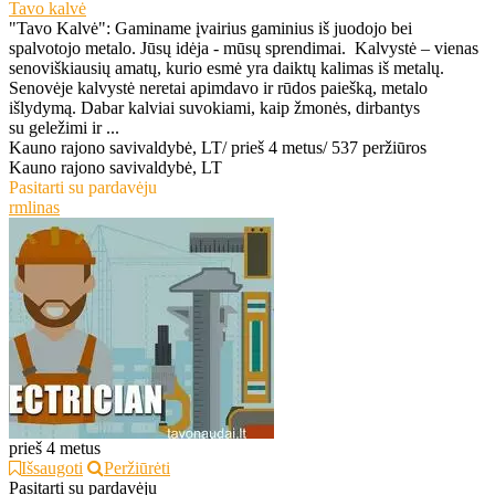
Tavo kalvė
"Tavo Kalvė": Gaminame įvairius gaminius iš juodojo bei
spalvotojo metalo. Jūsų idėja - mūsų sprendimai. Kalvystė – vienas
senoviškiausių amatų, kurio esmė yra daiktų kalimas iš metalų.
Senovėje kalvystė neretai apimdavo ir rūdos paiešką, metalo
išlydymą. Dabar kalviai suvokiami, kaip žmonės, dirbantys
su geležimi ir ...
Kauno rajono savivaldybė, LT
/
prieš 4 metus
/
537 peržiūros
Kauno rajono savivaldybė, LT
Pasitarti su pardavėju
rmlinas
prieš 4 metus
Išsaugoti
Peržiūrėti
Pasitarti su pardavėju