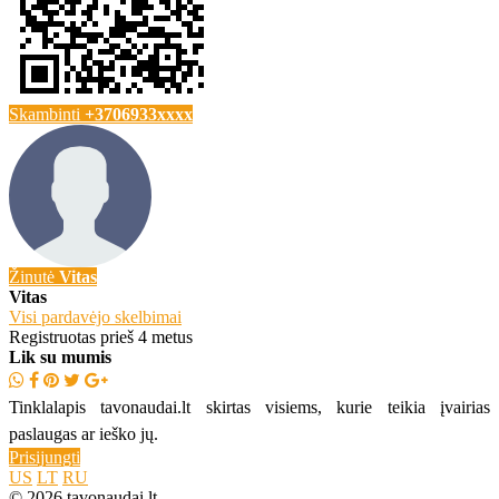
Skambinti
+3706933xxxx
Žinutė
Vitas
Vitas
Visi pardavėjo skelbimai
Registruotas prieš 4 metus
Lik su mumis
Tinklalapis tavonaudai.lt skirtas visiems, kurie teikia įvairias
paslaugas ar ieško jų.
Prisijungti
US
LT
RU
© 2026 tavonaudai.lt