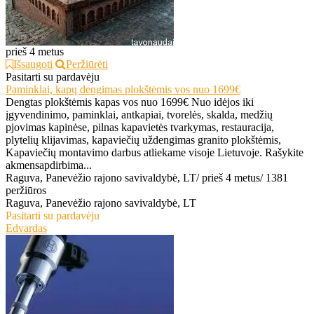
prieš 4 metus
Išsaugoti
Peržiūrėti
Pasitarti su pardavėju
Paminklai, kapų dengimas plokštėmis vos nuo 1699€
Dengtas plokštėmis kapas vos nuo 1699€ Nuo idėjos iki
įgyvendinimo, paminklai, antkapiai, tvorelės, skalda, medžių
pjovimas kapinėse, pilnas kapavietės tvarkymas, restauracija,
plytelių klijavimas, kapaviečių uždengimas granito plokštėmis,
Kapaviečių montavimo darbus atliekame visoje Lietuvoje. Rašykite
akmensapdirbima...
Raguva, Panevėžio rajono savivaldybė, LT
/
prieš 4 metus
/
1381
peržiūros
Raguva, Panevėžio rajono savivaldybė, LT
Pasitarti su pardavėju
Edvardas