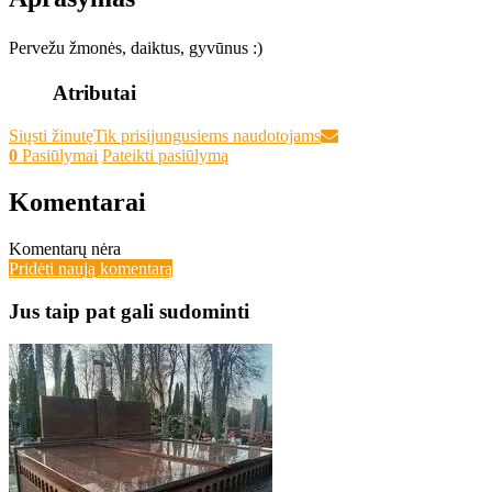
Pervežu žmonės, daiktus, gyvūnus :)
Atributai
Siųsti žinutę
Tik prisijungusiems naudotojams
0
Pasiūlymai
Pateikti pasiūlymą
Komentarai
Komentarų nėra
Pridėti naują komentarą
Jus taip pat gali sudominti