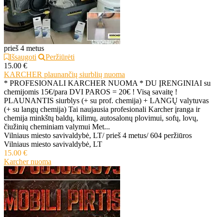
prieš 4 metus
Išsaugoti
Peržiūrėti
15.00 €
KARCHER plaunančių siurblių nuoma
* PROFESIONALI KARCHER NUOMA * DU ĮRENGINIAI su
chemijomis 15€/para DVI PAROS = 20€ ! Visą savaitę !
PLAUNANTIS siurblys (+ su prof. chemija) + LANGŲ valytuvas
(+ su langų chemija) Tai naujausia profesionali Karcher įranga ir
chemija minkštų baldų, kilimų, autosalonų plovimui, sofų, lovų,
čiužinių cheminiam valymui Met...
Vilniaus miesto savivaldybė, LT
/
prieš 4 metus
/
604 peržiūros
Vilniaus miesto savivaldybė, LT
15.00 €
Karcher nuoma