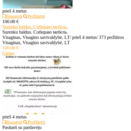
prieš 4 metus
Išsaugoti
Peržiūrėti
100.00 €
Surenku baldus. Собираю мебель.
Surenku baldus. Собираю мебель.
Visaginas, Visagino savivaldybė, LT
/
prieš 4 metus
/
373 peržiūros
Visaginas, Visagino savivaldybė, LT
100.00 €
Gintas
prieš 4 metus
Išsaugoti
Peržiūrėti
Pasitarti su pardavėju