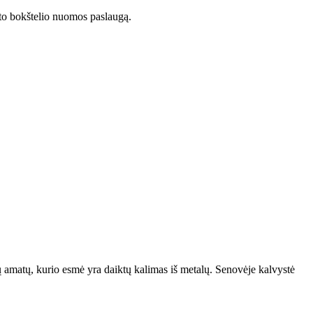
uto bokštelio nuomos paslaugą.
 amatų, kurio esmė yra daiktų kalimas iš metalų. Senovėje kalvystė