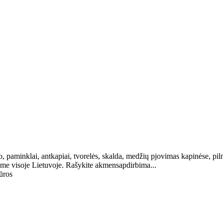
aminklai, antkapiai, tvorelės, skalda, medžių pjovimas kapinėse, pilna
me visoje Lietuvoje. Rašykite akmensapdirbima...
ūros