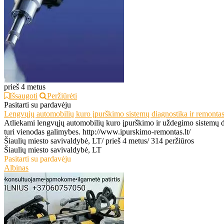
prieš 4 metus
Išsaugoti
Peržiūrėti
Pasitarti su pardavėju
Lengvųjų automobilių kuro įpurškimo sistemų diagnostika ir remonta
Atliekami lengvųjų automobilių kuro įpurškimo ir uždegimo sistemų diag
turi vienodas galimybes. http://www.ipurskimo-remontas.lt/
Šiaulių miesto savivaldybė, LT
/
prieš 4 metus
/
314 peržiūros
Šiaulių miesto savivaldybė, LT
Pasitarti su pardavėju
Albinas