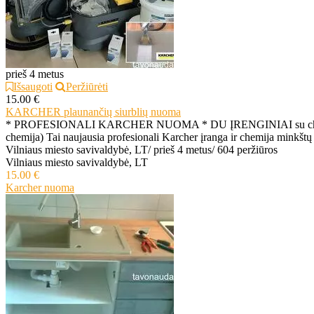
prieš 4 metus
Išsaugoti
Peržiūrėti
15.00 €
KARCHER plaunančių siurblių nuoma
* PROFESIONALI KARCHER NUOMA * DU ĮRENGINIAI su chemijomis
chemija) Tai naujausia profesionali Karcher įranga ir chemija minkštų
Vilniaus miesto savivaldybė, LT
/
prieš 4 metus
/
604 peržiūros
Vilniaus miesto savivaldybė, LT
15.00 €
Karcher nuoma