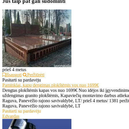
Jus taip pat gali sudominti
prieš 4 metus
Išsaugoti
Peržiūrėti
Pasitarti su pardavėju
Paminklai, kapų dengimas plokštėmis vos nuo 1699€
Dengtas plokštėmis kapas vos nuo 1699€ Nuo idėjos iki įgyvendinimo, p
uždengimas granito plokštėmis, Kapaviečių montavimo darbus atlieka
Raguva, Panevėžio rajono savivaldybė, LT
/
prieš 4 metus
/
1381 perži
Raguva, Panevėžio rajono savivaldybė, LT
Pasitarti su pardavėju
Edvardas