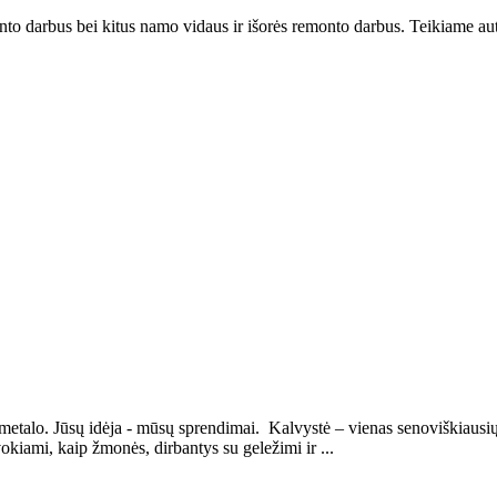
nto darbus bei kitus namo vidaus ir išorės remonto darbus. Teikiame a
etalo. Jūsų idėja - mūsų sprendimai. Kalvystė – vienas senoviškiausių
kiami, kaip žmonės, dirbantys su geležimi ir ...