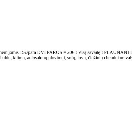
 15€/para DVI PAROS = 20€ ! Visą savaitę ! PLAUNANTIS siurb
 baldų, kilimų, autosalonų plovimui, sofų, lovų, čiužinių cheminiam va