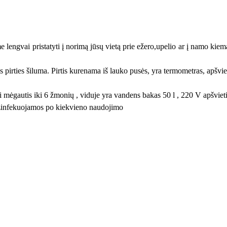
me lengvai pristatyti į norimą jūsų vietą prie ežero,upelio ar į namo kiemą
 pirties šiluma. Pirtis kurenama iš lauko pusės, yra termometras, apšvie
li mėgautis iki 6 žmonių , viduje yra vandens bakas 50 l , 220 V apšvie
dezinfekuojamos po kiekvieno naudojimo