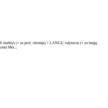
lys (+ su prof. chemija) + LANGŲ valytuvas (+ su langų
lymui Met...