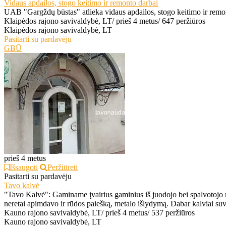
Vidaus apdailos, stogo keitimo ir remonto darbai
UAB "Gargždų būstas" atlieka vidaus apdailos, stogo keitimo ir remo
Klaipėdos rajono savivaldybė, LT
/
prieš 4 metus
/
647 peržiūros
Klaipėdos rajono savivaldybė, LT
Pasitarti su pardavėju
GBŪ
prieš 4 metus
Išsaugoti
Peržiūrėti
Pasitarti su pardavėju
Tavo kalvė
"Tavo Kalvė": Gaminame įvairius gaminius iš juodojo bei spalvotojo m
neretai apimdavo ir rūdos paiešką, metalo išlydymą. Dabar kalviai suvo
Kauno rajono savivaldybė, LT
/
prieš 4 metus
/
537 peržiūros
Kauno rajono savivaldybė, LT