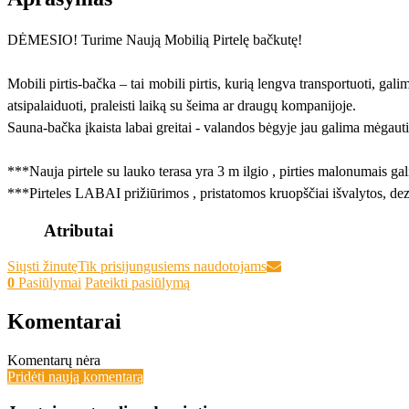
DĖMESIO! Turime Naują Mobilią Pirtelę bačkutę!
Mobili pirtis-bačka – tai mobili pirtis, kurią lengva transportuoti, gali
atsipalaiduoti, praleisti laiką su šeima ar draugų kompanijoje.
Sauna-bačka įkaista labai greitai - valandos bėgyje jau galima mėgautis
***Nauja pirtele su lauko terasa yra 3 m ilgio , pirties malonumais ga
***Pirteles LABAI prižiūrimos , pristatomos kruopščiai išvalytos, 
Atributai
Siųsti žinutę
Tik prisijungusiems naudotojams
0
Pasiūlymai
Pateikti pasiūlymą
Komentarai
Komentarų nėra
Pridėti naują komentarą