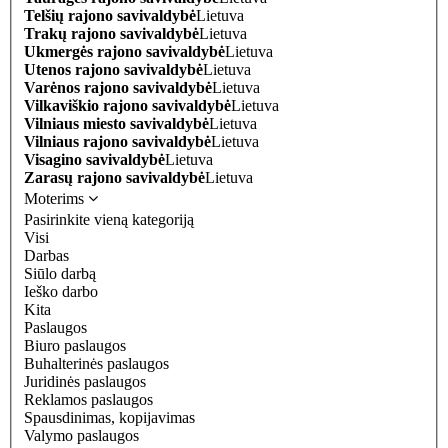
Telšių rajono savivaldybė
Lietuva
Trakų rajono savivaldybė
Lietuva
Ukmergės rajono savivaldybė
Lietuva
Utenos rajono savivaldybė
Lietuva
Varėnos rajono savivaldybė
Lietuva
Vilkaviškio rajono savivaldybė
Lietuva
Vilniaus miesto savivaldybė
Lietuva
Vilniaus rajono savivaldybė
Lietuva
Visagino savivaldybė
Lietuva
Zarasų rajono savivaldybė
Lietuva
Moterims
Pasirinkite vieną kategoriją
Visi
Darbas
Siūlo darbą
Ieško darbo
Kita
Paslaugos
Biuro paslaugos
Buhalterinės paslaugos
Juridinės paslaugos
Reklamos paslaugos
Spausdinimas, kopijavimas
Valymo paslaugos