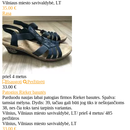
Vilniaus miesto savivaldybė, LT
35.00 €
Rasa
prieš 4 metus
Išsaugoti
Peržiūrėti
33.00 €
Patogios Rieker basutės
Parduodu naujas labai patogias firmos Rieker basutes. Spalva:
tamsiai mėlyna. Dydis: 39, tačiau gali būti jog tiks ir nešiojančioms
38, nes čia toks tarsi tarpinis variantas.
Vilnius, Vilniaus miesto savivaldybė, LT
/
prieš 4 metus
/
485
peržiūros
Vilnius, Vilniaus miesto savivaldybė, LT
33.00 €