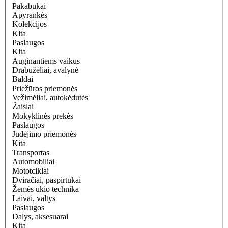
Pakabukai
Apyrankės
Kolekcijos
Kita
Paslaugos
Kita
Auginantiems vaikus
Drabužėliai, avalynė
Baldai
Priežūros priemonės
Vežimėliai, autokėdutės
Žaislai
Mokyklinės prekės
Paslaugos
Judėjimo priemonės
Kita
Transportas
Automobiliai
Mototciklai
Dviračiai, paspirtukai
Žemės ūkio technika
Laivai, valtys
Paslaugos
Dalys, aksesuarai
Kita