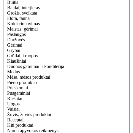
Buitis
Baldai, interjieras
Grožis, sveikata
Flora, fauna
Kolekcionavimas
Maistas, gėrimai
Paslaugos
Daržovės
Gėrimai
Grybai
Grūdai, kruopos
Kiaušiniai
Duonos gaminiai ir konditerija
Medus
Mėsa, mėsos produktai
Pieno produktai
Prieskoniai
Pusgaminiai
Riešutai
Uogos
Vaisiai
Žuvis, žuvies produktai
Receptai
Kiti produktai
Namų apyvokos reikmenys