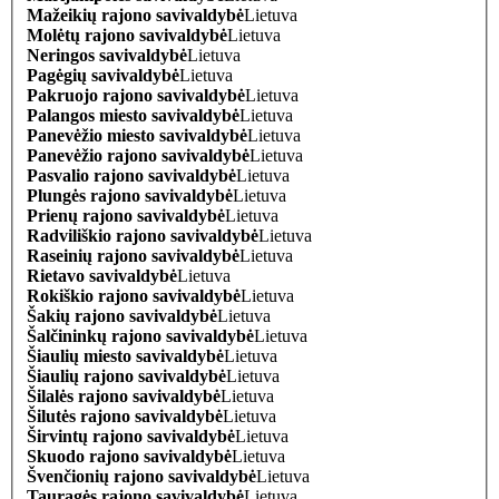
Mažeikių rajono savivaldybė
Lietuva
Molėtų rajono savivaldybė
Lietuva
Neringos savivaldybė
Lietuva
Pagėgių savivaldybė
Lietuva
Pakruojo rajono savivaldybė
Lietuva
Palangos miesto savivaldybė
Lietuva
Panevėžio miesto savivaldybė
Lietuva
Panevėžio rajono savivaldybė
Lietuva
Pasvalio rajono savivaldybė
Lietuva
Plungės rajono savivaldybė
Lietuva
Prienų rajono savivaldybė
Lietuva
Radviliškio rajono savivaldybė
Lietuva
Raseinių rajono savivaldybė
Lietuva
Rietavo savivaldybė
Lietuva
Rokiškio rajono savivaldybė
Lietuva
Šakių rajono savivaldybė
Lietuva
Šalčininkų rajono savivaldybė
Lietuva
Šiaulių miesto savivaldybė
Lietuva
Šiaulių rajono savivaldybė
Lietuva
Šilalės rajono savivaldybė
Lietuva
Šilutės rajono savivaldybė
Lietuva
Širvintų rajono savivaldybė
Lietuva
Skuodo rajono savivaldybė
Lietuva
Švenčionių rajono savivaldybė
Lietuva
Tauragės rajono savivaldybė
Lietuva