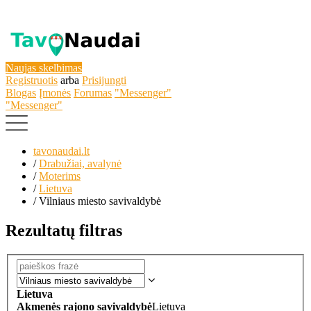
Naujas skelbimas
Registruotis
arba
Prisijungti
Blogas
Įmonės
Forumas
"Messenger"
"Messenger"
tavonaudai.lt
/
Drabužiai, avalynė
/
Moterims
/
Lietuva
/
Vilniaus miesto savivaldybė
Rezultatų filtras
Lietuva
Akmenės rajono savivaldybė
Lietuva