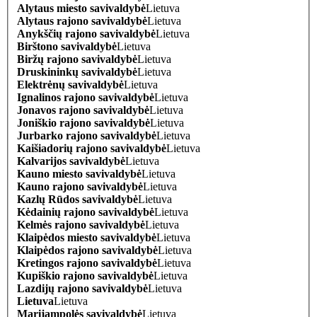
Alytaus miesto savivaldybė
Lietuva
Alytaus rajono savivaldybė
Lietuva
Anykščių rajono savivaldybė
Lietuva
Birštono savivaldybė
Lietuva
Biržų rajono savivaldybė
Lietuva
Druskininkų savivaldybė
Lietuva
Elektrėnų savivaldybė
Lietuva
Ignalinos rajono savivaldybė
Lietuva
Jonavos rajono savivaldybė
Lietuva
Joniškio rajono savivaldybė
Lietuva
Jurbarko rajono savivaldybė
Lietuva
Kaišiadorių rajono savivaldybė
Lietuva
Kalvarijos savivaldybė
Lietuva
Kauno miesto savivaldybė
Lietuva
Kauno rajono savivaldybė
Lietuva
Kazlų Rūdos savivaldybė
Lietuva
Kėdainių rajono savivaldybė
Lietuva
Kelmės rajono savivaldybė
Lietuva
Klaipėdos miesto savivaldybė
Lietuva
Klaipėdos rajono savivaldybė
Lietuva
Kretingos rajono savivaldybė
Lietuva
Kupiškio rajono savivaldybė
Lietuva
Lazdijų rajono savivaldybė
Lietuva
Lietuva
Lietuva
Marijampolės savivaldybė
Lietuva