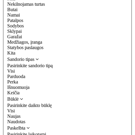
Nekilnojamas turtas
Butai
Namai
Patalpos
Sodybos
Sklypai
Garažai
Medžiagos, įranga
Statybos paslaugos
Kita
Sandorio tipas
Pasirinkite sandorio tipą
Visi
Parduoda
Perka
Išnuomuoja
Keičia
Būklė
Pasirinkite daikto būklę
Visi
Naujas
Naudotas
Paskelbta
Pasirinkite laikotarpį