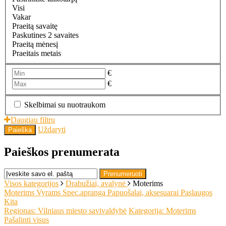
Visi
Vakar
Praeitą savaitę
Paskutines 2 savaites
Praeitą mėnesį
Praeitais metais
€
€
Skelbimai su nuotraukom
Daugiau filtrų
Uždaryti
Paieška
Paieškos prenumerata
Prenumeruoti
Visos kategorijos
Drabužiai, avalynė
Moterims
Moterims
Vyrams
Spec.apranga
Papuošalai, aksesuarai
Paslaugos
Kita
Regionas: Vilniaus miesto savivaldybė
Kategorija: Moterims
Pašalinti visus