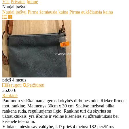
Visi
Privatus
Įmonė
Naujai įrašyti
Naujai įrašyti
Pirma žemiausia kaina
Pirma aukščiausia kaina
prieš 4 metus
Išsaugoti
Peržiūrėti
35.00 €
Rankinė
Parduodu visiškai naują geros kokybės dirbtinės odos Rieker firmos
mot. rankinę. Matmenys 30cm x 30 cm. Spalva: melsvai pilka,
rankena ruda, reguliuojamo ilgio. Rankinė turi du skyrius su
užtrauktukais, yra išorinė ir vidinė kišenėlės su užtrauktukais bei
kišenėlė telefonui.
Vilniaus miesto savivaldybė, LT
/
prieš 4 metus
/
182 peržiūros