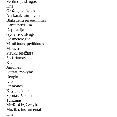
Vertimo paslaugos
Kita
Grožio, sveikatos
Auskarai, tatuiravimas
Blakstienų priauginimas
Dantų priežiūra
Depiliacija
Gydymas, slauga
Kosmetologija
Manikiūras, pedikiūras
Masažas
Plaukų priežiūra
Soliariumas
Kita
Juridinės
Kursai, mokymai
Renginių
Kita
Pramogos
Knygos, kinas
Sportas, žaidimai
Turizmas
Medžioklė, žvejyba
Muzika, instrumentai
Kita