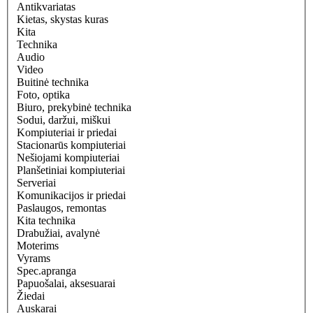
Antikvariatas
Kietas, skystas kuras
Kita
Technika
Audio
Video
Buitinė technika
Foto, optika
Biuro, prekybinė technika
Sodui, daržui, miškui
Kompiuteriai ir priedai
Stacionarūs kompiuteriai
Nešiojami kompiuteriai
Planšetiniai kompiuteriai
Serveriai
Komunikacijos ir priedai
Paslaugos, remontas
Kita technika
Drabužiai, avalynė
Moterims
Vyrams
Spec.apranga
Papuošalai, aksesuarai
Žiedai
Auskarai