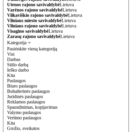
Utenos rajono savivaldybė
Lietuva
Varėnos rajono savivaldybė
Lietuva
Vilkaviškio rajono savivaldybė
Lietuva
Vilniaus miesto savivaldybė
Lietuva
Vilniaus rajono savivaldybė
Lietuva
Visagino savivaldybė
Lietuva
Zarasų rajono savivaldybė
Lietuva
Kategorija
Pasirinkite vieną kategoriją
Visi
Darbas
Siūlo darbą
Ieško darbo
Kita
Paslaugos
Biuro paslaugos
Buhalterinės paslaugos
Juridinės paslaugos
Reklamos paslaugos
Spausdinimas, kopijavimas
Valymo paslaugos
Vertimo paslaugos
Kita
Grožio, sveikatos