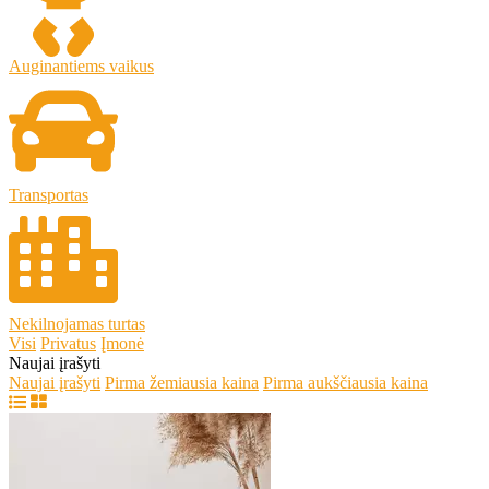
Auginantiems vaikus
Transportas
Nekilnojamas turtas
Visi
Privatus
Įmonė
Naujai įrašyti
Naujai įrašyti
Pirma žemiausia kaina
Pirma aukščiausia kaina