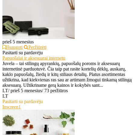
prieš 5 menesius
Išsaugoti
Peržiūrėti
Pasitarti su pardavėju
Papuošalai ir aksesuarai internetu
Juvela – tai stilingų apyrankių, papuošalų poroms ir aksesuarų
internetinė parduotuvė. Čia taip pat rasite kortelių dėklų, auskarų,
kaklo papuošalų, žiedų ir kitų stiliaus detalių. Platus asortimentas
užtikrina, kad kiekvienas ras sau ar artimam žmogui tinkamą stilingą
aksesuarą. Užtikriname gerą kainos ir kokybės sant...
LT
/
prieš 5 menesius
/
73 peržiūros
LT
Pasitarti su pardavėju
Inscreen1