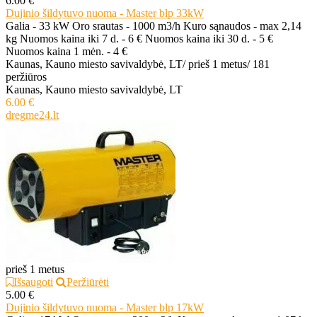
6.00 €
Dujinio šildytuvo nuoma - Master blp 33kW
Galia - 33 kW Oro srautas - 1000 m3/h Kuro sąnaudos - max 2,14
kg Nuomos kaina iki 7 d. - 6 € Nuomos kaina iki 30 d. - 5 €
Nuomos kaina 1 mėn. - 4 €
Kaunas, Kauno miesto savivaldybė, LT
/
prieš 1 metus
/
181
peržiūros
Kaunas, Kauno miesto savivaldybė, LT
6.00 €
dregme24.lt
prieš 1 metus
Išsaugoti
Peržiūrėti
5.00 €
Dujinio šildytuvo nuoma - Master blp 17kW