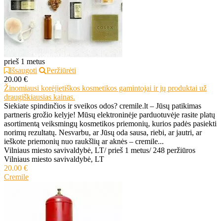
prieš 1 metus
Išsaugoti
Peržiūrėti
20.00 €
Žinomiausi korėjietiškos kosmetikos gamintojai ir jų produktai už
draugiškiausias kainas.
Siekiate spindinčios ir sveikos odos? cremile.lt – Jūsų patikimas
partneris grožio kelyje! Mūsų elektroninėje parduotuvėje rasite platų
asortimentą veiksmingų kosmetikos priemonių, kurios padės pasiekti
norimų rezultatų. Nesvarbu, ar Jūsų oda sausa, riebi, ar jautri, ar
ieškote priemonių nuo raukšlių ar aknės – cremile...
Vilniaus miesto savivaldybė, LT
/
prieš 1 metus
/
248 peržiūros
Vilniaus miesto savivaldybė, LT
20.00 €
Cremile