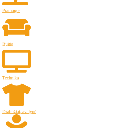
Pramogos
Buitis
Technika
Drabužiai, avalynė