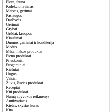
Flora, fauna
Kolekcionavimas
Maistas, gėrimai
Paslaugos
Daržovės
Gėrimai
Grybai
Grūdai, kruopos
Kiaušiniai
Duonos gaminiai ir konditerija
Medus
Mėsa, mėsos produktai
Pieno produktai
Prieskoniai
Pusgaminiai
Riešutai
Uogos
Vaisiai
Žuvis, žuvies produktai
Receptai
Kiti produktai
Namų apyvokos reikmenys
Antikvariatas
Kietas, skystas kuras
Kita