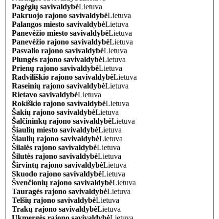
Pagėgių savivaldybė
Lietuva
Pakruojo rajono savivaldybė
Lietuva
Palangos miesto savivaldybė
Lietuva
Panevėžio miesto savivaldybė
Lietuva
Panevėžio rajono savivaldybė
Lietuva
Pasvalio rajono savivaldybė
Lietuva
Plungės rajono savivaldybė
Lietuva
Prienų rajono savivaldybė
Lietuva
Radviliškio rajono savivaldybė
Lietuva
Raseinių rajono savivaldybė
Lietuva
Rietavo savivaldybė
Lietuva
Rokiškio rajono savivaldybė
Lietuva
Šakių rajono savivaldybė
Lietuva
Šalčininkų rajono savivaldybė
Lietuva
Šiaulių miesto savivaldybė
Lietuva
Šiaulių rajono savivaldybė
Lietuva
Šilalės rajono savivaldybė
Lietuva
Šilutės rajono savivaldybė
Lietuva
Širvintų rajono savivaldybė
Lietuva
Skuodo rajono savivaldybė
Lietuva
Švenčionių rajono savivaldybė
Lietuva
Tauragės rajono savivaldybė
Lietuva
Telšių rajono savivaldybė
Lietuva
Trakų rajono savivaldybė
Lietuva
Ukmergės rajono savivaldybė
Lietuva