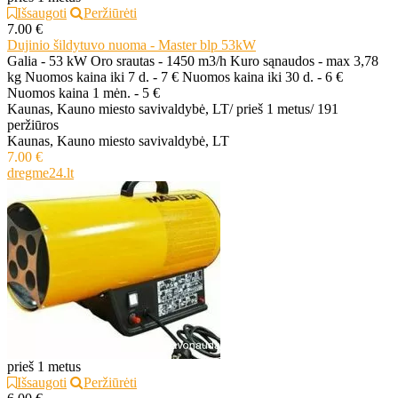
Išsaugoti
Peržiūrėti
7.00 €
Dujinio šildytuvo nuoma - Master blp 53kW
Galia - 53 kW Oro srautas - 1450 m3/h Kuro sąnaudos - max 3,78
kg Nuomos kaina iki 7 d. - 7 € Nuomos kaina iki 30 d. - 6 €
Nuomos kaina 1 mėn. - 5 €
Kaunas, Kauno miesto savivaldybė, LT
/
prieš 1 metus
/
191
peržiūros
Kaunas, Kauno miesto savivaldybė, LT
7.00 €
dregme24.lt
prieš 1 metus
Išsaugoti
Peržiūrėti