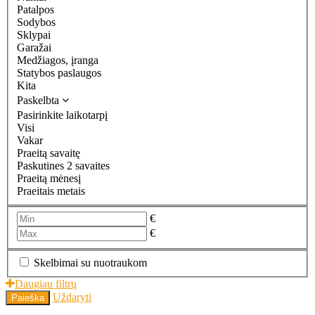
Patalpos
Sodybos
Sklypai
Garažai
Medžiagos, įranga
Statybos paslaugos
Kita
Paskelbta
Pasirinkite laikotarpį
Visi
Vakar
Praeitą savaitę
Paskutines 2 savaites
Praeitą mėnesį
Praeitais metais
€
€
Skelbimai su nuotraukom
Daugiau filtrų
Uždaryti
Paieška