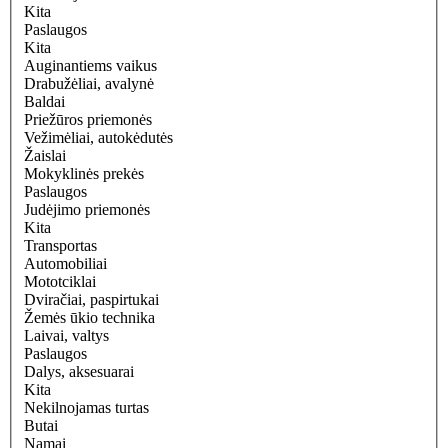
Kita
Paslaugos
Kita
Auginantiems vaikus
Drabužėliai, avalynė
Baldai
Priežūros priemonės
Vežimėliai, autokėdutės
Žaislai
Mokyklinės prekės
Paslaugos
Judėjimo priemonės
Kita
Transportas
Automobiliai
Mototciklai
Dviračiai, paspirtukai
Žemės ūkio technika
Laivai, valtys
Paslaugos
Dalys, aksesuarai
Kita
Nekilnojamas turtas
Butai
Namai