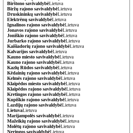
Birštono savivaldybė
Lietuva
Biržų rajono savivaldybė
Lietuva
Druskininkų savivaldybė
Lietuva
Elektrėnų savivaldybė
Lietuva
Ignalinos rajono savivaldybė
Lietuva
Jonavos rajono savivaldybė
Lietuva
Joniškio rajono savivaldybė
Lietuva
Jurbarko rajono savivaldybė
Lietuva
Kaišiadorių rajono savivaldybė
Lietuva
Kalvarijos savivaldybė
Lietuva
Kauno miesto savivaldybė
Lietuva
Kauno rajono savivaldybė
Lietuva
Kazlų Rūdos savivaldybė
Lietuva
Kėdainių rajono savivaldybė
Lietuva
Kelmės rajono savivaldybė
Lietuva
Klaipėdos miesto savivaldybė
Lietuva
Klaipėdos rajono savivaldybė
Lietuva
Kretingos rajono savivaldybė
Lietuva
Kupiškio rajono savivaldybė
Lietuva
Lazdijų rajono savivaldybė
Lietuva
Lietuva
Lietuva
Marijampolės savivaldybė
Lietuva
Mažeikių rajono savivaldybė
Lietuva
Molėtų rajono savivaldybė
Lietuva
Neringos savivaldybė
Lietuva