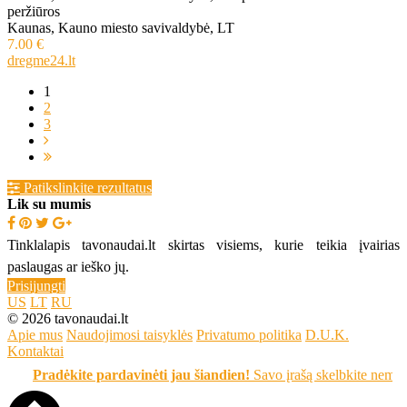
peržiūros
Kaunas, Kauno miesto savivaldybė, LT
7.00 €
dregme24.lt
1
2
3
Patikslinkite rezultatus
Lik su mumis
Tinklalapis tavonaudai.lt skirtas visiems, kurie teikia įvairias
paslaugas ar ieško jų.
Prisijungti
US
LT
RU
© 2026 tavonaudai.lt
Apie mus
Naudojimosi taisyklės
Privatumo politika
D.U.K.
Kontaktai
Pradėkite pardavinėti jau šiandien!
Savo įrašą skelbkite nemokamai