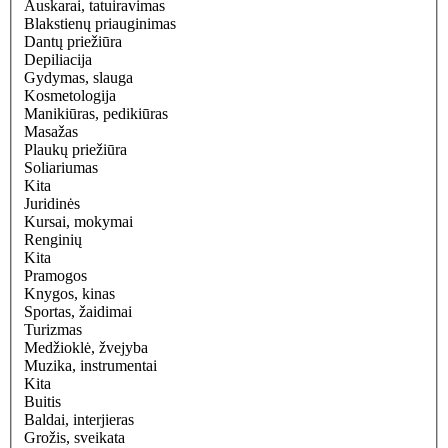
Auskarai, tatuiravimas
Blakstienų priauginimas
Dantų priežiūra
Depiliacija
Gydymas, slauga
Kosmetologija
Manikiūras, pedikiūras
Masažas
Plaukų priežiūra
Soliariumas
Kita
Juridinės
Kursai, mokymai
Renginių
Kita
Pramogos
Knygos, kinas
Sportas, žaidimai
Turizmas
Medžioklė, žvejyba
Muzika, instrumentai
Kita
Buitis
Baldai, interjieras
Grožis, sveikata