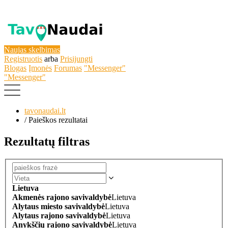
Naujas skelbimas
Registruotis
arba
Prisijungti
Blogas
Įmonės
Forumas
"Messenger"
"Messenger"
tavonaudai.lt
/
Paieškos rezultatai
Rezultatų filtras
Lietuva
Akmenės rajono savivaldybė
Lietuva
Alytaus miesto savivaldybė
Lietuva
Alytaus rajono savivaldybė
Lietuva
Anykščių rajono savivaldybė
Lietuva