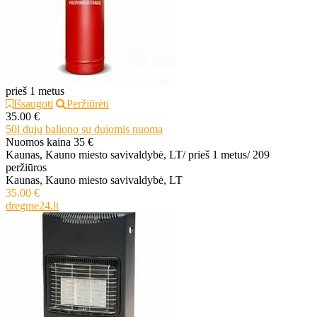
prieš 1 metus
Išsaugoti
Peržiūrėti
35.00 €
50l dujų baliono su dujomis nuoma
Nuomos kaina 35 €
Kaunas, Kauno miesto savivaldybė, LT
/
prieš 1 metus
/
209
peržiūros
Kaunas, Kauno miesto savivaldybė, LT
35.00 €
dregme24.lt