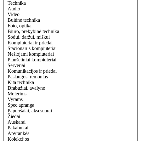
Technika
Audio
Video
Buitinė technika
Foto, optika
Biuro, prekybinė technika
Sodui, daržui, miškui
Kompiuteriai ir priedai
Stacionarūs kompiuteriai
Nešiojami kompiuteriai
Planšetiniai kompiuteriai
Serveriai
Komunikacijos ir priedai
Paslaugos, remontas
Kita technika
Drabužiai, avalynė
Moterims
Vyrams
Spec.apranga
Papuošalai, aksesuarai
Žiedai
Auskarai
Pakabukai
Apyrankės
Kolekcijos