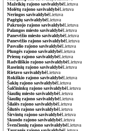
Mažeikių rajono savivaldybė
Lietuva
Molėtų rajono savivaldybė
Lietuva
Neringos savivaldybė
Lietuva
Pagėgių savivaldybė
Lietuva
Pakruojo rajono savivaldybė
Lietuva
Palangos miesto savivaldybė
Lietuva
Panevėžio miesto savivaldybė
Lietuva
Panevėžio rajono savivaldybė
Lietuva
Pasvalio rajono savivaldybė
Lietuva
Plungės rajono savivaldybė
Lietuva
Prienų rajono savivaldybė
Lietuva
Radviliškio rajono savivaldybė
Lietuva
Raseinių rajono savivaldybė
Lietuva
Rietavo savivaldybė
Lietuva
Rokiškio rajono savivaldybė
Lietuva
Šakių rajono savivaldybė
Lietuva
Šalčininkų rajono savivaldybė
Lietuva
Šiaulių miesto savivaldybė
Lietuva
Šiaulių rajono savivaldybė
Lietuva
Šilalės rajono savivaldybė
Lietuva
Šilutės rajono savivaldybė
Lietuva
Širvintų rajono savivaldybė
Lietuva
Skuodo rajono savivaldybė
Lietuva
Švenčionių rajono savivaldybė
Lietuva
Tauragės rajono savivaldybė
Lietuva