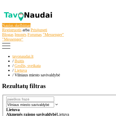
Naujas skelbimas
Registruotis
arba
Prisijungti
Blogas
Įmonės
Forumas
"Messenger"
"Messenger"
tavonaudai.lt
/
Buitis
/
Grožis, sveikata
/
Lietuva
/
Vilniaus miesto savivaldybė
Rezultatų filtras
Lietuva
Akmenės rajono savivaldybė
Lietuva