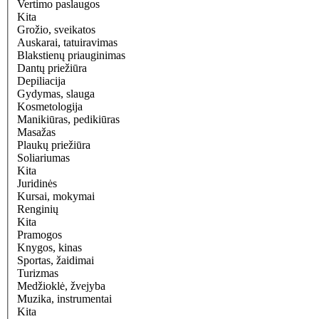
Vertimo paslaugos
Kita
Grožio, sveikatos
Auskarai, tatuiravimas
Blakstienų priauginimas
Dantų priežiūra
Depiliacija
Gydymas, slauga
Kosmetologija
Manikiūras, pedikiūras
Masažas
Plaukų priežiūra
Soliariumas
Kita
Juridinės
Kursai, mokymai
Renginių
Kita
Pramogos
Knygos, kinas
Sportas, žaidimai
Turizmas
Medžioklė, žvejyba
Muzika, instrumentai
Kita