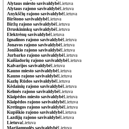
Alytaus miesto savivaldybė
Lietuva
Alytaus rajono savivaldybė
Lietuva
Anykščių rajono savivaldybė
Lietuva
Birštono savivaldybė
Lietuva
Biržų rajono savivaldybė
Lietuva
Druskininkų savivaldybė
Lietuva
Elektrėnų savivaldybė
Lietuva
Ignalinos rajono savivaldybė
Lietuva
Jonavos rajono savivaldybė
Lietuva
Joniškio rajono savivaldybė
Lietuva
Jurbarko rajono savivaldybė
Lietuva
Kaišiadorių rajono savivaldybė
Lietuva
Kalvarijos savivaldybė
Lietuva
Kauno miesto savivaldybė
Lietuva
Kauno rajono savivaldybė
Lietuva
Kazlų Rūdos savivaldybė
Lietuva
Kėdainių rajono savivaldybė
Lietuva
Kelmės rajono savivaldybė
Lietuva
Klaipėdos miesto savivaldybė
Lietuva
Klaipėdos rajono savivaldybė
Lietuva
Kretingos rajono savivaldybė
Lietuva
Kupiškio rajono savivaldybė
Lietuva
Lazdijų rajono savivaldybė
Lietuva
Lietuva
Lietuva
Marijampolės savivaldybė
Lietuva