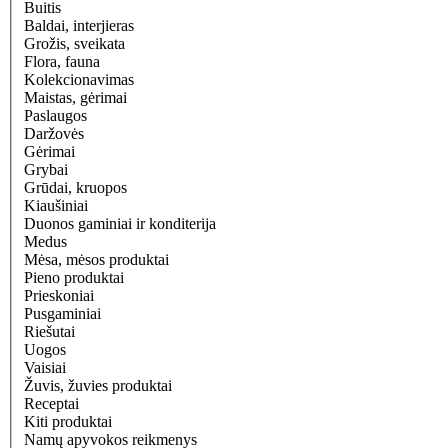
Buitis
Baldai, interjieras
Grožis, sveikata
Flora, fauna
Kolekcionavimas
Maistas, gėrimai
Paslaugos
Daržovės
Gėrimai
Grybai
Grūdai, kruopos
Kiaušiniai
Duonos gaminiai ir konditerija
Medus
Mėsa, mėsos produktai
Pieno produktai
Prieskoniai
Pusgaminiai
Riešutai
Uogos
Vaisiai
Žuvis, žuvies produktai
Receptai
Kiti produktai
Namų apyvokos reikmenys