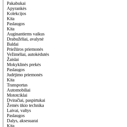
Pakabukai
Apyrankės
Kolekcijos
Kita
Paslaugos
Kita
Auginantiems vaikus
Drabužėliai, avalynė
Baldai
Priežūros priemonės
Vežimėliai, autokėdutės
Žaislai
Mokyklinės prekės
Paslaugos
Judėjimo priemonės
Kita
Transportas
Automobiliai
Mototciklai
Dviračiai, paspirtukai
Žemės ūkio technika
Laivai, valtys
Paslaugos
Dalys, aksesuarai
Kita