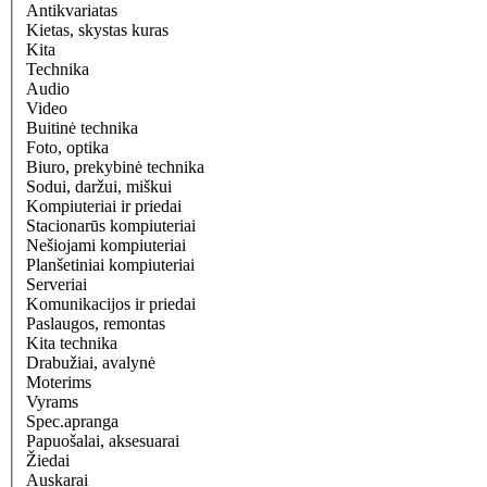
Antikvariatas
Kietas, skystas kuras
Kita
Technika
Audio
Video
Buitinė technika
Foto, optika
Biuro, prekybinė technika
Sodui, daržui, miškui
Kompiuteriai ir priedai
Stacionarūs kompiuteriai
Nešiojami kompiuteriai
Planšetiniai kompiuteriai
Serveriai
Komunikacijos ir priedai
Paslaugos, remontas
Kita technika
Drabužiai, avalynė
Moterims
Vyrams
Spec.apranga
Papuošalai, aksesuarai
Žiedai
Auskarai