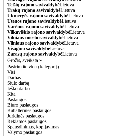
Telšių rajono savivaldybė
Lietuva
Trakų rajono savivaldybė
Lietuva
Ukmergės rajono savivaldybė
Lietuva
Utenos rajono savivaldybė
Lietuva
Varėnos rajono savivaldybė
Lietuva
Vilkaviškio rajono savivaldybė
Lietuva
Vilniaus miesto savivaldybė
Lietuva
Vilniaus rajono savivaldybė
Lietuva
Visagino savivaldybė
Lietuva
Zarasų rajono savivaldybė
Lietuva
Grožis, sveikata
Pasirinkite vieną kategoriją
Visi
Darbas
Siūlo darbą
Ieško darbo
Kita
Paslaugos
Biuro paslaugos
Buhalterinės paslaugos
Juridinės paslaugos
Reklamos paslaugos
Spausdinimas, kopijavimas
Valymo paslaugos